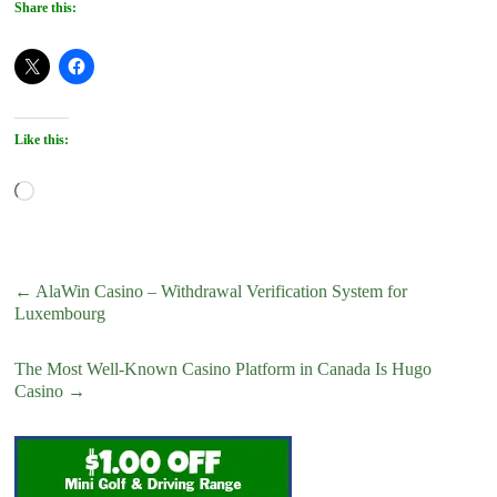
Share this:
Like this:
Loading…
←
AlaWin Casino – Withdrawal Verification System for
Luxembourg
The Most Well-Known Casino Platform in Canada Is Hugo
Casino
→