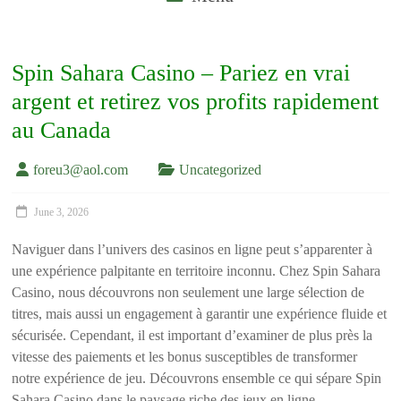
Spin Sahara Casino – Pariez en vrai
argent et retirez vos profits rapidement
au Canada
foreu3@aol.com
Uncategorized
June 3, 2026
Naviguer dans l’univers des casinos en ligne peut s’apparenter à
une expérience palpitante en territoire inconnu. Chez Spin Sahara
Casino, nous découvrons non seulement une large sélection de
titres, mais aussi un engagement à garantir une expérience fluide et
sécurisée. Cependant, il est important d’examiner de plus près la
vitesse des paiements et les bonus susceptibles de transformer
notre expérience de jeu. Découvrons ensemble ce qui sépare Spin
Sahara Casino dans le paysage riche des jeux en ligne.