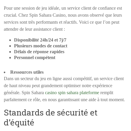
Pour une session de jeu idéale, un service client de confiance est
crucial. Chez Spin Sahara Casino, nous avons observé que leurs
services sont très performants et réactifs. Voici ce que l’on peut
attendre de leur assistance client :
Disponibilité 24h/24 et 7j/7
Plusieurs modes de contact
Délais de réponse rapides
Personnel compétent
Ressources utiles
Dans un secteur du jeu en ligne aussi compétitif, un service client
de haut niveau peut grandement optimiser notre expérience
générale. Spin Sahara
casino spin sahara plateforme
remplit
parfaitement ce rôle, en nous garantissant une aide à tout moment.
Standards de sécurité et
d’équité