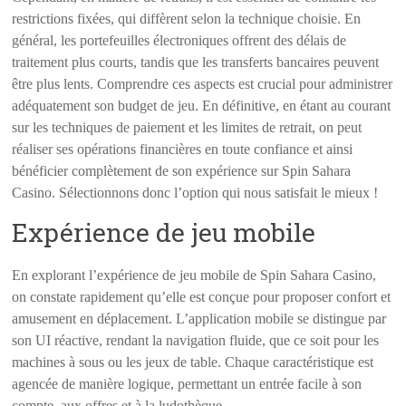
restrictions fixées, qui diffèrent selon la technique choisie. En
général, les portefeuilles électroniques offrent des délais de
traitement plus courts, tandis que les transferts bancaires peuvent
être plus lents. Comprendre ces aspects est crucial pour administrer
adéquatement son budget de jeu. En définitive, en étant au courant
sur les techniques de paiement et les limites de retrait, on peut
réaliser ses opérations financières en toute confiance et ainsi
bénéficier complètement de son expérience sur Spin Sahara
Casino. Sélectionnons donc l’option qui nous satisfait le mieux !
Expérience de jeu mobile
En explorant l’expérience de jeu mobile de Spin Sahara Casino,
on constate rapidement qu’elle est conçue pour proposer confort et
amusement en déplacement. L’application mobile se distingue par
son UI réactive, rendant la navigation fluide, que ce soit pour les
machines à sous ou les jeux de table. Chaque caractéristique est
agencée de manière logique, permettant un entrée facile à son
compte, aux offres et à la ludothèque.