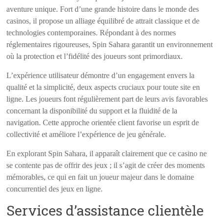
aventure unique. Fort d’une grande histoire dans le monde des
casinos, il propose un alliage équilibré de attrait classique et de
technologies contemporaines. Répondant à des normes
réglementaires rigoureuses, Spin Sahara garantit un environnement
où la protection et l’fidélité des joueurs sont primordiaux.
L’expérience utilisateur démontre d’un engagement envers la
qualité et la simplicité, deux aspects cruciaux pour toute site en
ligne. Les joueurs font régulièrement part de leurs avis favorables
concernant la disponibilité du support et la fluidité de la
navigation. Cette approche orientée client favorise un esprit de
collectivité et améliore l’expérience de jeu générale.
En explorant Spin Sahara, il apparaît clairement que ce casino ne
se contente pas de offrir des jeux ; il s’agit de créer des moments
mémorables, ce qui en fait un joueur majeur dans le domaine
concurrentiel des jeux en ligne.
Services d’assistance clientèle