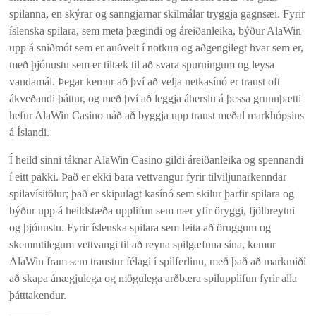
spilanna, en skýrar og sanngjarnar skilmálar tryggja gagnsæi. Fyrir
íslenska spilara, sem meta þægindi og áreiðanleika, býður AlaWin
upp á sniðmót sem er auðvelt í notkun og aðgengilegt hvar sem er,
með þjónustu sem er tiltæk til að svara spurningum og leysa
vandamál. Þegar kemur að því að velja netkasínó er traust oft
ákveðandi þáttur, og með því að leggja áherslu á þessa grunnþætti
hefur AlaWin Casino náð að byggja upp traust meðal markhópsins
á Íslandi.
Í heild sinni táknar AlaWin Casino gildi áreiðanleika og spennandi
í eitt pakki. Það er ekki bara vettvangur fyrir tilviljunarkenndar
spilavísitölur; það er skipulagt kasínó sem skilur þarfir spilara og
býður upp á heildstæða upplifun sem nær yfir öryggi, fjölbreytni
og þjónustu. Fyrir íslenska spilara sem leita að öruggum og
skemmtilegum vettvangi til að reyna spilgæfuna sína, kemur
AlaWin fram sem traustur félagi í spilferlinu, með það að markmiði
að skapa ánægjulega og mögulega arðbæra spilupplifun fyrir alla
þátttakendur.