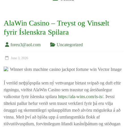
AlaWin Casino – Treyst og Vinsælt
fyrir Íslenskra Spilara
foreu3@aol.com
Uncategorized
June 3, 2026
Í veröld netþjópspila sem ný vettvangar birtast svipað og duft eftir
rigningu, virðist AlaWin Casino sem traustur og áreiðanlegur
valkostur fyrir íslenska spilara
https://ala-wins.com/is-is/
. Þessi
tiltekni pallur hefur verið sem traust verkfæri fyrir þá eru vilja
öruggri og skemmtilegri spilaupplifun með alvöru möguleika á að
vinna. Með því að bjóða upp á umfangsmikla flokk af
tölvutölvuspilum, forvitnilegum lifandi kasínóþáttum og stöðugan