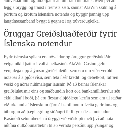
auðveldar inn- og útborganir án umfram hindrana. Með því að
leggja öryggi og traust í fremsta sæti, sannar AlaWin skilning á
þörfum og kröfum íslenskra notenda og byggir þannig upp
langtímasamband byggt á gegnsæi og trúverðugleika.
Öruggar Greiðsluaðferðir fyrir
Íslenska notendur
Fyrir íslenska spilara er auðveldur og öruggur greiðsluleiðir
veigamikill þáttur í vali á netkasínó. AlaWin Casino gefur
venjulega upp á ýmsar greiðsluleiðir sem eru um víða veröld
notaðar á alþjóðavísu, sem fela í sér kredit- og debetkort, rafræn
veski og aðrar nútímalegar lausnir. Þó að beinar íslenskar
greiðslulausnir eins og staðbundin kort eða bankamillifærslur séu
ekki alltaf í boði, þá eru flestar alþjóðlegu kerfin sem eru til staðar
viðurkennd af íslenskum fjármálastofnunum. Þetta gerir inn- og
útborgun að þægilegri og stöðugri ferli fyrir flesta notendur.
Kasínóið setur áherslu á öryggi við viðskipti með því að nota
nútíma dulkóðunartækni til að vernda persónuupplýsingar og