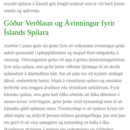
reyndir spilarar á Íslandi geti fengið nokkuð sem er við hæfi þeirra
smekk og spilvenju.
Góður Verðlaun og Ávinningur fyrir
Íslands Spilara
AlaWin Casino gerir sér grein fyrir að velkominn ávinningur getur
aukið spennandi í spilupplifuninni og skapað fleiri möguleika á
vinningi. Vettvangurinn gefur oft upp á góðan innskráningarbónus
fyrir nýja spilara, sem gefur þeim viðbótar fjármagn til að skoða
spilasafnið á áhættulítinn hátt. Þar að auki eru oft kynntir stöðugir
tilboð, endurteknir bætur, fríspil á vinsælustu spilum og einstakar
herferðir sem tengjast árstíðum eða sérstökum tækifærum. Fyrir
íslenska spilara, sem getu haft ólíka aðstöðu að álíka tilboðum á
annars konar vettvöngum, getur þetta verið nytsamlegt tæki til að
hámarka gildi spilanna sinna. Nauðsynlegt er að spilarar kynni sér
alltaf reglur og skilyrði þessara bónusa gaumgæfilega, þar sem þau
eru gerð til að vera sanngjörn og nytsamleg en kalla á líka
ákveðinnar skilnings á reglum um veðsetningu og gildistíma.