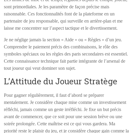
sont primordiales. Je les paramètre de façon précise mais
raisonnable. Ces fonctionnalités font de la plateforme en un
partenaire de jeu responsable, qui surveille en arrière-plan et me
laisse me concentrer sur l’aspect tactique et le divertissement.
Je ne néglige jamais la section « Aide » ou « Règles » d’un jeu.
Comprendre le paiement précis des combinaisons, le rôle des
symboles spéciaux ou les règles des paris secondaires est essentiel.
Cette connaissance technique fait partie intégrante de l’arsenal de
tout joueur qui veut dominer son sujet.
L’Attitude du Joueur Stratège
Pour gagner régulièrement, il faut d’abord se préparer
mentalement. Je considère chaque mise comme un investissement
réfléchi, jamais comme un geste irréfléchi. Je fixe un but précis
avant de commencer, que ce soit pour une session brève ou une
soirée prolongée. Cette maîtrise est ce qui vous gardera. Ma
priorité reste le plaisir du jeu, et je considère chaque gain comme la