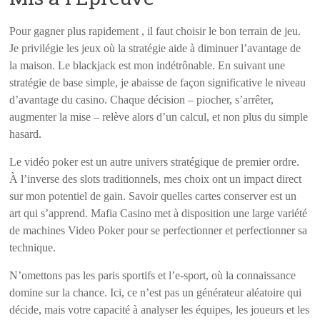
Pour gagner plus rapidement , il faut choisir le bon terrain de jeu.
Je privilégie les jeux où la stratégie aide à diminuer l’avantage de
la maison. Le blackjack est mon indétrônable. En suivant une
stratégie de base simple, je abaisse de façon significative le niveau
d’avantage du casino. Chaque décision – piocher, s’arrêter,
augmenter la mise – relève alors d’un calcul, et non plus du simple
hasard.
Le vidéo poker est un autre univers stratégique de premier ordre.
À l’inverse des slots traditionnels, mes choix ont un impact direct
sur mon potentiel de gain. Savoir quelles cartes conserver est un
art qui s’apprend. Mafia Casino met à disposition une large variété
de machines Video Poker pour se perfectionner et perfectionner sa
technique.
N’omettons pas les paris sportifs et l’e-sport, où la connaissance
domine sur la chance. Ici, ce n’est pas un générateur aléatoire qui
décide, mais votre capacité à analyser les équipes, les joueurs et les