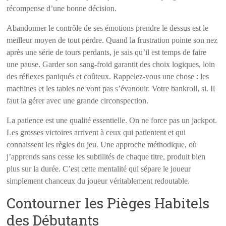
récompense d’une bonne décision.
Abandonner le contrôle de ses émotions prendre le dessus est le
meilleur moyen de tout perdre. Quand la frustration pointe son nez
après une série de tours perdants, je sais qu’il est temps de faire
une pause. Garder son sang-froid garantit des choix logiques, loin
des réflexes paniqués et coûteux. Rappelez-vous une chose : les
machines et les tables ne vont pas s’évanouir. Votre bankroll, si. Il
faut la gérer avec une grande circonspection.
La patience est une qualité essentielle. On ne force pas un jackpot.
Les grosses victoires arrivent à ceux qui patientent et qui
connaissent les règles du jeu. Une approche méthodique, où
j’apprends sans cesse les subtilités de chaque titre, produit bien
plus sur la durée. C’est cette mentalité qui sépare le joueur
simplement chanceux du joueur véritablement redoutable.
Contourner les Pièges Habitels
des Débutants