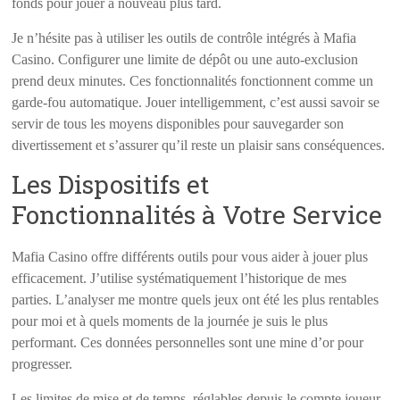
fonds pour jouer à nouveau plus tard.
Je n’hésite pas à utiliser les outils de contrôle intégrés à Mafia
Casino. Configurer une limite de dépôt ou une auto-exclusion
prend deux minutes. Ces fonctionnalités fonctionnent comme un
garde-fou automatique. Jouer intelligemment, c’est aussi savoir se
servir de tous les moyens disponibles pour sauvegarder son
divertissement et s’assurer qu’il reste un plaisir sans conséquences.
Les Dispositifs et
Fonctionnalités à Votre Service
Mafia Casino offre différents outils pour vous aider à jouer plus
efficacement. J’utilise systématiquement l’historique de mes
parties. L’analyser me montre quels jeux ont été les plus rentables
pour moi et à quels moments de la journée je suis le plus
performant. Ces données personnelles sont une mine d’or pour
progresser.
Les limites de mise et de temps, réglables depuis le compte joueur,