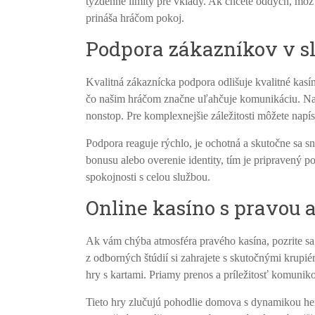
týždenné limity pre vklady. Ak chcete oddych, môž s
prináša hráčom pokoj.
Podpora zákazníkov v s
Kvalitná zákaznícka podpora odlišuje kvalitné ka
čo našim hráčom značne uľahčuje komunikáciu. Najrýc
nonstop. Pre komplexnejšie záležitosti môžete napís
Podpora reaguje rýchlo, je ochotná a skutočne sa sn
bonusu alebo overenie identity, tím je pripravený p
spokojnosti s celou službou.
Online kasíno s pravou 
Ak vám chýba atmosféra pravého kasína, pozrite s
z odborných štúdií si zahrajete s skutočnými krupié
hry s kartami. Priamy prenos a príležitosť komuni
Tieto hry zlučujú pohodlie domova s dynamikou he