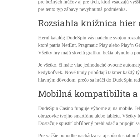
pre bežných hráčov aj pre tých, ktorí vsádzajú vyšši
pre tento typ zábavy nevyhnutná podmienka.
Rozsiahla knižnica hier
Herní katalóg DudeSpin vás nadchne svojou rozsa
ktoré patria NetEnt, Pragmatic Play alebo Play’n GO
Všetky hry majú skvelú grafiku, bežia plynulo a po
Je všetko, či máte viac jednoduché ovocné automaty,
kedykoľvek. Nové tituly pribúdajú takmer každý tý
hlavným dôvodom, prečo sa hráči do DudeSpin radi
Mobilná kompatibilita a
DudeSpin Casino funguje výborne aj na mobile. Jeho
obrazovke tvojho smartfónu alebo tabletu. Všetky f
Dostačuje spustiť obľúbený prehliadač a pripojiť sa
Pre väčšie pohodlie nachádza sa aj spôsob stiahnuť 