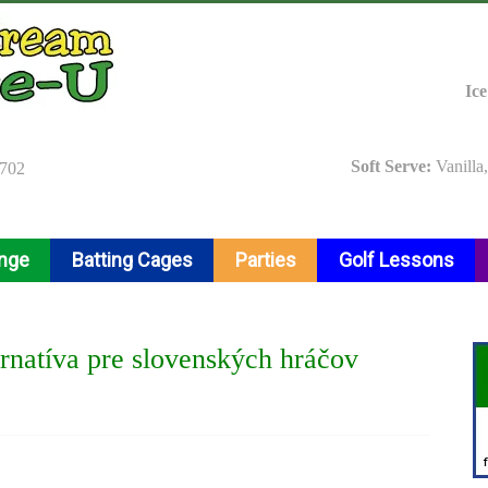
Ic
Soft Serve:
Vanilla
9702
ange
Batting Cages
Parties
Golf Lessons
rnatíva pre slovenských hráčov