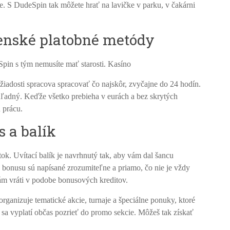
e. S DudeSpin tak môžete hrať na lavičke v parku, v čakárni
venské platobné metódy
pin s tým nemusíte mať starosti. Kasíno
 žiadosti spracova spracovať čo najskôr, zvyčajne do 24 hodín.
ehľadný. Keďže všetko prebieha v eurách a bez skrytých
 prácu.
s a balík
ok. Uvítací balík je navrhnutý tak, aby vám dal šancu
 bonusu sú napísané zrozumiteľne a priamo, čo nie je vždy
vám vráti v podobe bonusových kreditov.
rganizuje tematické akcie, turnaje a špeciálne ponuky, ktoré
 sa vyplatí občas pozrieť do promo sekcie. Môžeš tak získať