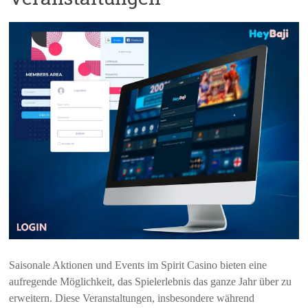
Saisonale Aktionen und Events im Spirit Casino bieten eine
aufregende Möglichkeit, das Spielerlebnis das ganze Jahr über zu
erweitern. Diese Veranstaltungen, insbesondere während