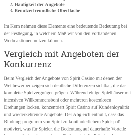
Häufigkeit der Angebote
Benutzerfreundliche Oberfläche
Im Kern nehmen diese Elemente eine bedeutende Bedeutung bei
der Festlegung, in welchem Maß wir von den vorhandenen
Werbeaktionen nutzen können.
Vergleich mit Angeboten der
Konkurrenz
Beim Vergleich der Angebote von Spirit Casino mit denen der
Wettbewerber zeigen sich deutliche Differenzen sichtbar, die das
komplette Spielvergnügen prägen. Während einige Spielhäuser mit
intensiven Willkommensboni oder mehreren kostenlosen
Drehungen locken, konzentriert Spirit Casino auf Kundenloyalität
und wiederkehrende Angebote. Der Abgleich enthüllt, dass das
Bindungsprogramm von Spirit zu kontinuierlichem Spielspaß
motiviert, was für Spieler, die Bedeutung auf dauerhafte Vorteile