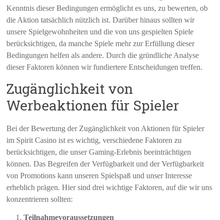
Kenntnis dieser Bedingungen ermöglicht es uns, zu bewerten, ob
die Aktion tatsächlich nützlich ist. Darüber hinaus sollten wir
unsere Spielgewohnheiten und die von uns gespielten Spiele
berücksichtigen, da manche Spiele mehr zur Erfüllung dieser
Bedingungen helfen als andere. Durch die gründliche Analyse
dieser Faktoren können wir fundiertere Entscheidungen treffen.
Zugänglichkeit von
Werbeaktionen für Spieler
Bei der Bewertung der Zugänglichkeit von Aktionen für Spieler
im Spirit Casino ist es wichtig, verschiedene Faktoren zu
berücksichtigen, die unser Gaming-Erlebnis beeinträchtigen
können. Das Begreifen der Verfügbarkeit und der Verfügbarkeit
von Promotions kann unseren Spielspaß und unser Interesse
erheblich prägen. Hier sind drei wichtige Faktoren, auf die wir uns
konzentrieren sollten:
Teilnahmevoraussetzungen