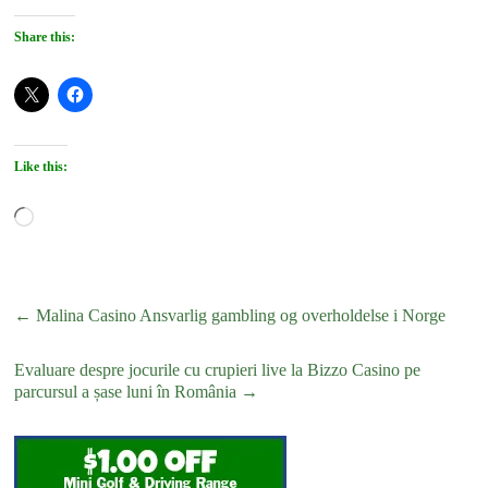
Share this:
Like this:
Loading…
←
Malina Casino Ansvarlig gambling og overholdelse i Norge
Evaluare despre jocurile cu crupieri live la Bizzo Casino pe
parcursul a șase luni în România
→