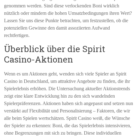
genommen werden. Sind diese verlockenden Boni wirklich
nützlich oder mindern die hohen Umsatzbedingungen ihren Wert?
Lassen Sie uns diese Punkte betrachten, um festzustellen, ob die
potenziellen Gewinne den damit assoziierten Aufwand
rechtfertigen.
Überblick über die Spirit
Casino-Aktionen
Wenn es um Aktionen geht, wenden sich viele Spieler an Spirit
Casino in Deutschland, um attraktive Angebote zu finden, die ihr
Spielerlebnis erhöhen. Die Untersuchung aktueller Aktionstrends
zeigt eine klare Entwicklung hin zu den sich wandelnden
Spielerpräferenzen. Aktionen haben sich angepasst und setzen nun
verstärkt auf Flexibilität und Personalisierung – Faktoren, die wir
alle beim Spielen wertschätzen. Spirit Casino weiß, die Wünsche
der Spieler zu erkennen: Boni, die das Spielerlebnis intensivieren,
ohne Begrenzungen mit sich zu bringen. Diese individuellen