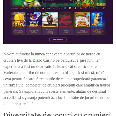
Ne-am cufundat în lumea captivantă a jocurilor de noroc cu
crupieri live de la
Bizzo
Casino pe parcursul a șase luni, iar
experiența a fost nu doar satisfăcătoare, cât și edificatoare.
Varietatea jocurilor de noroc, precum blackjack și ruletă, oferă
ceva pentru fiecare. Streamurile de calitate superioară garantează
un flux fluid, completat de crupieri pricepuți care amplifică trăirea
generală. Să explorăm cum aceste elemente, alături de designul
accesibil și siguranța puternică, aduc la o trăire de jocuri de noroc
online remarcabilă.
Diversitate de jocuri cu crupieri