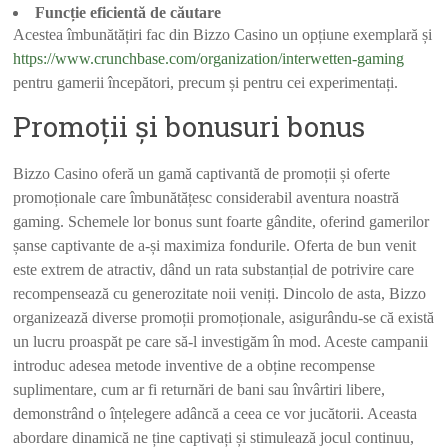
Funcție eficientă de căutare
Acestea îmbunătățiri fac din Bizzo Casino un opțiune exemplară și
https://www.crunchbase.com/organization/interwetten-gaming
pentru gamerii începători, precum și pentru cei experimentați.
Promoții și bonusuri bonus
Bizzo Casino oferă un gamă captivantă de promoții și oferte
promoționale care îmbunătățesc considerabil aventura noastră
gaming. Schemele lor bonus sunt foarte gândite, oferind gamerilor
șanse captivante de a-și maximiza fondurile. Oferta de bun venit
este extrem de atractiv, dând un rata substanțial de potrivire care
recompensează cu generozitate noii veniți. Dincolo de asta, Bizzo
organizează diverse promoții promoționale, asigurându-se că există
un lucru proaspăt pe care să-l investigăm în mod. Aceste campanii
introduc adesea metode inventive de a obține recompense
suplimentare, cum ar fi returnări de bani sau învârtiri libere,
demonstrând o înțelegere adâncă a ceea ce vor jucătorii. Aceasta
abordare dinamică ne ține captivați și stimulează jocul continuu,