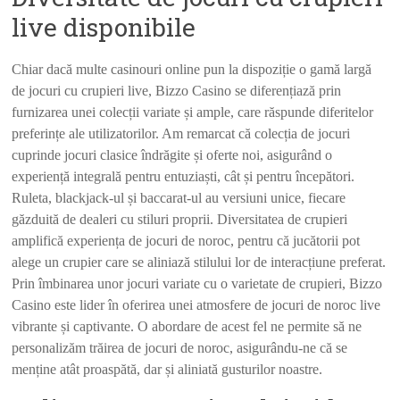
live disponibile
Chiar dacă multe casinouri online pun la dispoziție o gamă largă
de jocuri cu crupieri live, Bizzo Casino se diferențiază prin
furnizarea unei colecții variate și ample, care răspunde diferitelor
preferințe ale utilizatorilor. Am remarcat că colecția de jocuri
cuprinde jocuri clasice îndrăgite și oferte noi, asigurând o
experiență integrală pentru entuziaști, cât și pentru începători.
Ruleta, blackjack-ul și baccarat-ul au versiuni unice, fiecare
găzduită de dealeri cu stiluri proprii. Diversitatea de crupieri
amplifică experiența de jocuri de noroc, pentru că jucătorii pot
alege un crupier care se aliniază stilului lor de interacțiune preferat.
Prin îmbinarea unor jocuri variate cu o varietate de crupieri, Bizzo
Casino este lider în oferirea unei atmosfere de jocuri de noroc live
vibrante și captivante. O abordare de acest fel ne permite să ne
personalizăm trăirea de jocuri de noroc, asigurându-ne că se
menține atât proaspătă, dar și aliniată gusturilor noastre.