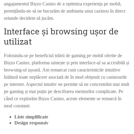
angajamentul Bizzo Casino de a optimiza experiența pe mobil,
permițându-ne să ne bucurăm de ambianta unui cazinou în direct
oriunde decidem să jucăm.
Interface și browsing ușor de
utilizat
Folosindu-se pe beneficiul trăirii de gaming pe mobil oferite de
Bizzo Casino, platforma uimește și prin interface-ul sa accesibilă și
browsing-ul ușoară. Am remarcat cum caracteristicile intuitive
înlătură toate neplăcere asociată de în mod obișnuit cu casinourile
pe internet. Aspectul intuitiv ne permite să ne concentrăm mai mult
pe gaming și mai puțin pe descifrarea meniurilor complicate. Pe
când ce explorăm Bizzo Casino, aceste elemente se remarcă în
mod constant:
Liste simplificate
Design responsiv