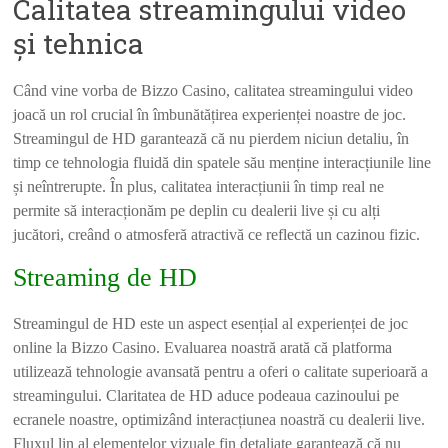
Calitatea streamingului video
și tehnica
Când vine vorba de Bizzo Casino, calitatea streamingului video
joacă un rol crucial în îmbunătățirea experienței noastre de joc.
Streamingul de HD garantează că nu pierdem niciun detaliu, în
timp ce tehnologia fluidă din spatele său menține interacțiunile line
și neîntrerupte. În plus, calitatea interacțiunii în timp real ne
permite să interacționăm pe deplin cu dealerii live și cu alți
jucători, creând o atmosferă atractivă ce reflectă un cazinou fizic.
Streaming de HD
Streamingul de HD este un aspect esențial al experienței de joc
online la Bizzo Casino. Evaluarea noastră arată că platforma
utilizează tehnologie avansată pentru a oferi o calitate superioară a
streamingului. Claritatea de HD aduce podeaua cazinoului pe
ecranele noastre, optimizând interacțiunea noastră cu dealerii live.
Fluxul lin al elementelor vizuale fin detaliate garantează că nu