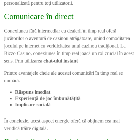
personalizată pentru toți utilizatorii.
Comunicare în direct
Conexiunea fără intermediar cu dealerii în timp real oferă
jucătorilor o aventură de cazinou atrăgătoare, unind comoditatea
jocului pe internet cu veridicitatea unui cazinou tradițional. La
Bizzo Casino, conexiunea în timp real joacă un rol crucial în acest
sens. Prin utilizarea
chat-ului instant
Printre avantajele cheie ale acestei comunicări în timp real se
numără:
Răspuns imediat
Experiență de joc îmbunătățită
Implicare socială
În concluzie, acest aspect energic oferă că obținem cea mai
veridică trăire digitală.