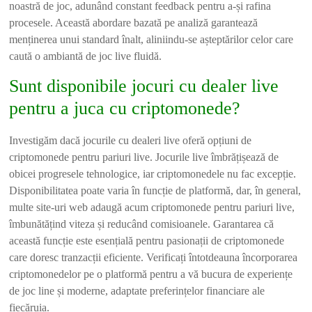
noastră de joc, adunând constant feedback pentru a-și rafina
procesele. Această abordare bazată pe analiză garantează
menținerea unui standard înalt, aliniindu-se așteptărilor celor care
caută o ambiantă de joc live fluidă.
Sunt disponibile jocuri cu dealer live
pentru a juca cu criptomonede?
Investigăm dacă jocurile cu dealeri live oferă opțiuni de
criptomonede pentru pariuri live. Jocurile live îmbrățișează de
obicei progresele tehnologice, iar criptomonedele nu fac excepție.
Disponibilitatea poate varia în funcție de platformă, dar, în general,
multe site-uri web adaugă acum criptomonede pentru pariuri live,
îmbunătățind viteza și reducând comisioanele. Garantarea că
această funcție este esențială pentru pasionații de criptomonede
care doresc tranzacții eficiente. Verificați întotdeauna încorporarea
criptomonedelor pe o platformă pentru a vă bucura de experiențe
de joc line și moderne, adaptate preferințelor financiare ale
fiecăruia.