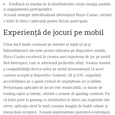
Feedback-ul imediat de la distribuitorilor crește energia partidei
și angajamentul participanților.
Această strategie individualizată diferențiază Bizzo Casino, oferind
o trăire în direct captivantă pentru fiecare participant.
Experiență de jocuri pe mobil
Chiar dacă multe cazinouri pe internet se luptă să să-și
îmbunătățească site-urile pentru utilizarea pe dispozitive mobile,
Bizzo Casino excelează în crearea unei experiențe de joc pe mobil
fără întreruperi, care se adresează jucătorilor aflați. Analiza noastră
a compatibilității device-urilor pe mobil demonstrează că acest
cazinou acceptă și dispozitive Android, cât și iOS, asigurând
accesibilitatea pe o gamă extinsă de smartphone-uri și tablete.
Performanța aplicației de jocuri este remarcabilă, cu durate de
loading rapizi și latențe, oferind o sesiune de gaming continuă. Fie
că luăm parte la gaming cu distribuitori în direct sau explorăm alte
oferte, aplicația oferă în mod constant imagini de înaltă calitate și
interacțiuni receptive. Această implementare puternică evidențiază