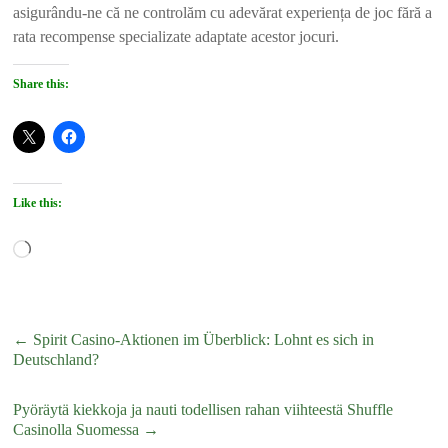
asigurându-ne că ne controlăm cu adevărat experiența de joc fără a
rata recompense specializate adaptate acestor jocuri.
Share this:
Like this:
Loading…
←
Spirit Casino-Aktionen im Überblick: Lohnt es sich in
Deutschland?
Pyöräytä kiekkoja ja nauti todellisen rahan viihteestä Shuffle
Casinolla Suomessa
→