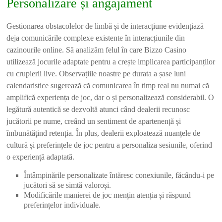
Personalizare și angajament
Gestionarea obstacolelor de limbă și de interacțiune evidențiază
deja comunicările complexe existente în interacțiunile din
cazinourile online. Să analizăm felul în care Bizzo Casino
utilizează jocurile adaptate pentru a crește implicarea participanților
cu crupierii live. Observațiile noastre pe durata a șase luni
calendaristice sugerează că comunicarea în timp real nu numai că
amplifică experiența de joc, dar o și personalizează considerabil. O
legătură autentică se dezvoltă atunci când dealerii recunosc
jucătorii pe nume, creând un sentiment de apartenență și
îmbunătățind retenția. În plus, dealerii exploatează nuanțele de
cultură și preferințele de joc pentru a personaliza sesiunile, oferind
o experiență adaptată.
Întâmpinările personalizate întăresc conexiunile, făcându-i pe
jucători să se simtă valoroși.
Modificările manierei de joc mențin atenția și răspund
preferințelor individuale.