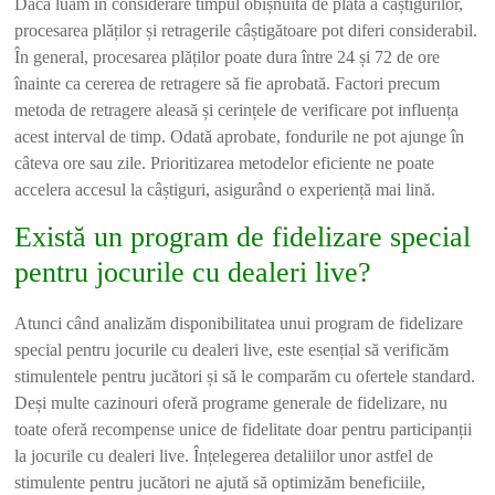
Dacă luăm în considerare timpul obișnuită de plată a câștigurilor,
procesarea plăților și retragerile câștigătoare pot diferi considerabil.
În general, procesarea plăților poate dura între 24 și 72 de ore
înainte ca cererea de retragere să fie aprobată. Factori precum
metoda de retragere aleasă și cerințele de verificare pot influența
acest interval de timp. Odată aprobate, fondurile ne pot ajunge în
câteva ore sau zile. Prioritizarea metodelor eficiente ne poate
accelera accesul la câștiguri, asigurând o experiență mai lină.
Există un program de fidelizare special
pentru jocurile cu dealeri live?
Atunci când analizăm disponibilitatea unui program de fidelizare
special pentru jocurile cu dealeri live, este esențial să verificăm
stimulentele pentru jucători și să le comparăm cu ofertele standard.
Deși multe cazinouri oferă programe generale de fidelizare, nu
toate oferă recompense unice de fidelitate doar pentru participanții
la jocurile cu dealeri live. Înțelegerea detaliilor unor astfel de
stimulente pentru jucători ne ajută să optimizăm beneficiile,