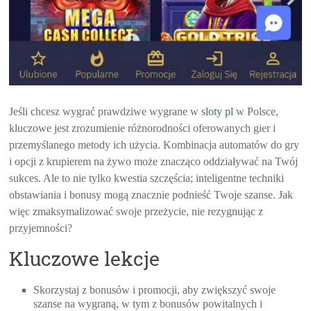
Jeśli chcesz wygrać prawdziwe wygrane w
sloty pl
w Polsce,
kluczowe jest zrozumienie różnorodności oferowanych gier i
przemyślanego metody ich użycia. Kombinacja automatów do gry
i opcji z krupierem na żywo może znacząco oddziaływać na Twój
sukces. Ale to nie tylko kwestia szczęścia; inteligentne techniki
obstawiania i bonusy mogą znacznie podnieść Twoje szanse. Jak
więc zmaksymalizować swoje przeżycie, nie rezygnując z
przyjemności?
Kluczowe lekcje
Skorzystaj z bonusów i promocji, aby zwiększyć swoje
szanse na wygraną, w tym z bonusów powitalnych i