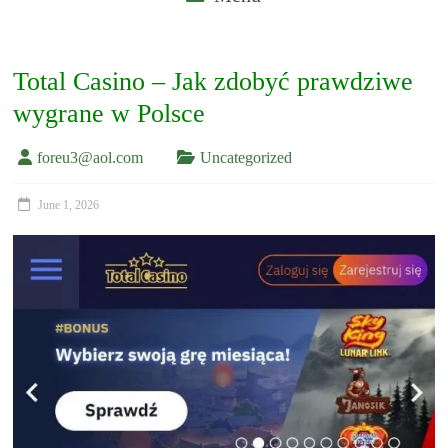
Total Casino – Jak zdobyć prawdziwe
wygrane w Polsce
foreu3@aol.com
Uncategorized
June 1, 2026