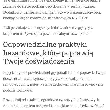
Ta dynamiczna aurora nie tylko poprawia grę, ale także buduje
zaufanie do siebie podczas decydowania w realnym czasie.
Dodatkowo, transparentność gier na żywo wspiera uczciwości,
budując wiarę w kontrze do standardowych RNG gier.
Jeśli poszukujesz autentycznych doświadczeń z gry, gry z
krupierem na żywo są na pewno idealnym rozwiązaniem.
Odpowiedzialne praktyki
hazardowe, które poprawią
Twoje doświadczenia
Pojęcie reguł odpowiedzialnej gry potrafi istotnie poprawić Twoje
doświadczenia z kasynowej rozgrywki. Stosując techniki
samodyscypliny, jesteś w stanie zachować właściwą równowagę
podczas rozgrywki.
Rozpocznij od ustalenia ograniczeń czasowych i finansowych
zanim rozpoczęciem rozgrywki – dzięki temu nie będziesz ścigać