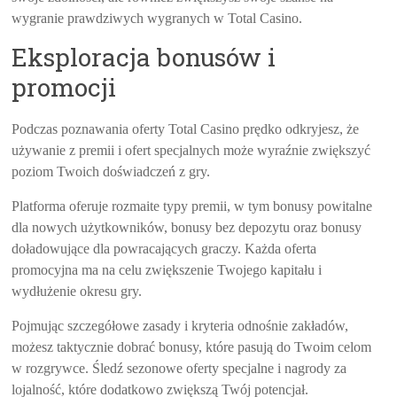
wygranie prawdziwych wygranych w Total Casino.
Eksploracja bonusów i
promocji
Podczas poznawania oferty Total Casino prędko odkryjesz, że
używanie z premii i ofert specjalnych może wyraźnie zwiększyć
poziom Twoich doświadczeń z gry.
Platforma oferuje rozmaite typy premii, w tym bonusy powitalne
dla nowych użytkowników, bonusy bez depozytu oraz bonusy
doładowujące dla powracających graczy. Każda oferta
promocyjna ma na celu zwiększenie Twojego kapitału i
wydłużenie okresu gry.
Pojmując szczegółowe zasady i kryteria odnośnie zakładów,
możesz taktycznie dobrać bonusy, które pasują do Twoim celom
w rozgrywce. Śledź sezonowe oferty specjalne i nagrody za
lojalność, które dodatkowo zwiększą Twój potencjał.