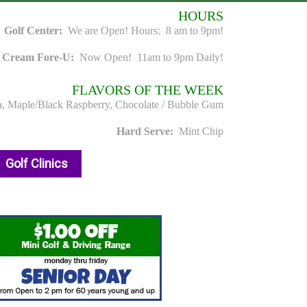
HOURS
Golf Center:
We are Open! Hours: 8 am to 9pm!
e Cream Fore-U:
Now Open! 11am to 9pm Daily!
FLAVORS OF THE WEEK
a, Maple/Black Raspberry, Chocolate / Bubble Gum
Hard Serve:
Mint Chip
Golf Clinics