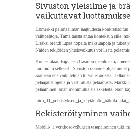
Sivuston yleisilme ja br
vaikuttavat luottamuks
Esimerkki pelimaailman laajuudesta konkretisoituu luv
vaihtoehtoja. Tämä tausta antaa kontekstin sille, mik
Lisäksi brändi lupaa nopeita maksutapoja ja tukea
Näiden tekijöiden yhteisvaikutus voi lisätä pelaamis
Kun astutaan BigClash Casinon maailmaan, ilmenee 
huomioitu selkeästi. Sivuston rakenne ohjaa uudet p
saamaan ensivaikutelman turvallisuudesta. Tällaine
pelaajansuojelua ja vastuullista pelaamista. Markkino
pelaaminen ilman monimutkaisia askeleita. Näin käytt
intro_11_pelkistyksen_ja_käytännön_näkökohdat_
Rekisteröityminen vaihe
Mobiili- ja verkkosovelluksen tasapainoinen tuki m