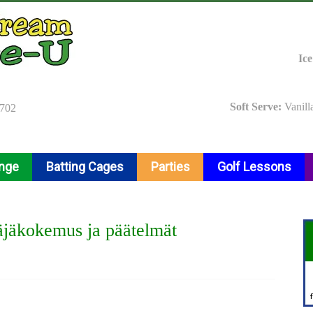
Ic
Soft Serve:
Vanill
9702
ange
Batting Cages
Parties
Golf Lessons
äjäkokemus ja päätelmät