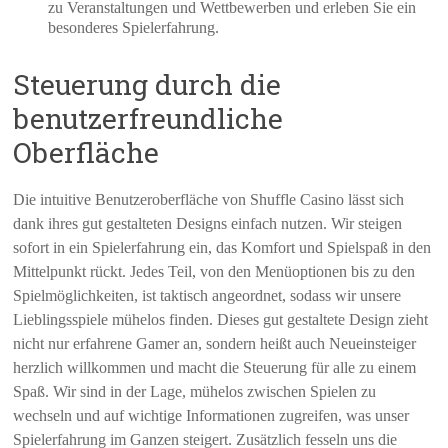
zu Veranstaltungen und Wettbewerben und erleben Sie ein
besonderes Spielerfahrung.
Steuerung durch die
benutzerfreundliche
Oberfläche
Die intuitive Benutzeroberfläche von Shuffle Casino lässt sich
dank ihres gut gestalteten Designs einfach nutzen. Wir steigen
sofort in ein Spielerfahrung ein, das Komfort und Spielspaß in den
Mittelpunkt rückt. Jedes Teil, von den Menüoptionen bis zu den
Spielmöglichkeiten, ist taktisch angeordnet, sodass wir unsere
Lieblingsspiele mühelos finden. Dieses gut gestaltete Design zieht
nicht nur erfahrene Gamer an, sondern heißt auch Neueinsteiger
herzlich willkommen und macht die Steuerung für alle zu einem
Spaß. Wir sind in der Lage, mühelos zwischen Spielen zu
wechseln und auf wichtige Informationen zugreifen, was unser
Spielerfahrung im Ganzen steigert. Zusätzlich fesseln uns die