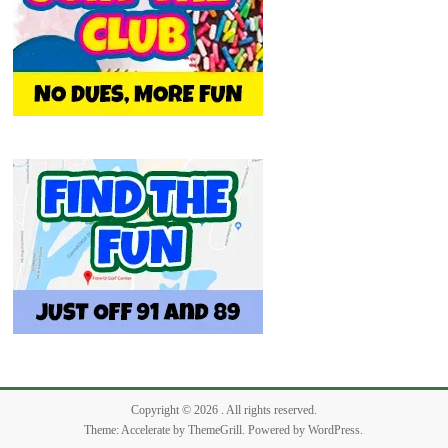
Copyright © 2026
. All rights reserved.
Theme:
Accelerate
by ThemeGrill. Powered by
WordPress
.