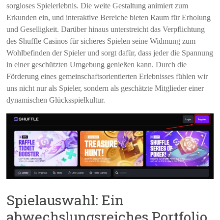
sorgloses Spielerlebnis. Die weite Gestaltung animiert zum
Erkunden ein, und interaktive Bereiche bieten Raum für Erholung
und Geselligkeit. Darüber hinaus unterstreicht das Verpflichtung
des Shuffle Casinos für sicheres Spielen seine Widmung zum
Wohlbefinden der Spieler und sorgt dafür, dass jeder die Spannung
in einer geschützten Umgebung genießen kann. Durch die
Förderung eines gemeinschaftsorientierten Erlebnisses fühlen wir
uns nicht nur als Spieler, sondern als geschätzte Mitglieder einer
dynamischen Glücksspielkultur.
Spielauswahl: Ein
abwechslungsreiches Portfolio