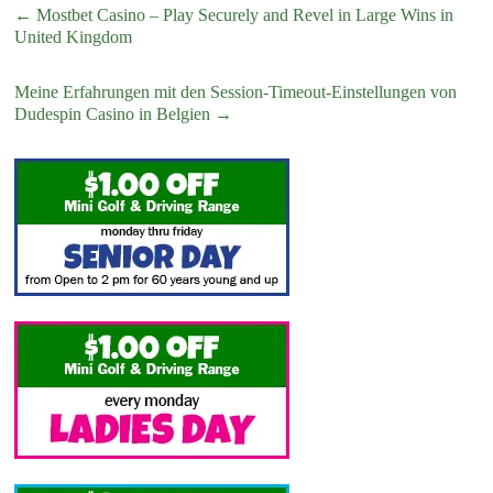
←
Mostbet Casino – Play Securely and Revel in Large Wins in
United Kingdom
Meine Erfahrungen mit den Session-Timeout-Einstellungen von
Dudespin Casino in Belgien
→