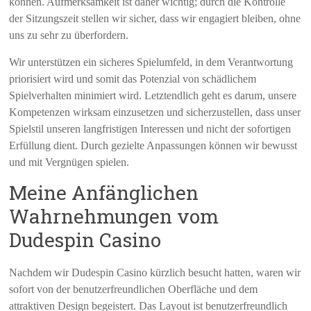
können. Aufmerksamkeit ist daher wichtig; durch die Kontrolle
der Sitzungszeit stellen wir sicher, dass wir engagiert bleiben, ohne
uns zu sehr zu überfordern.
Wir unterstützen ein sicheres Spielumfeld, in dem Verantwortung
priorisiert wird und somit das Potenzial von schädlichem
Spielverhalten minimiert wird. Letztendlich geht es darum, unsere
Kompetenzen wirksam einzusetzen und sicherzustellen, dass unser
Spielstil unseren langfristigen Interessen und nicht der sofortigen
Erfüllung dient. Durch gezielte Anpassungen können wir bewusst
und mit Vergnügen spielen.
Meine Anfänglichen
Wahrnehmungen vom
Dudespin Casino
Nachdem wir Dudespin Casino kürzlich besucht hatten, waren wir
sofort von der benutzerfreundlichen Oberfläche und dem
attraktiven Design begeistert. Das Layout ist benutzerfreundlich