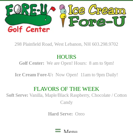
Skip
to
content
298 Plainfield Road, West Lebanon, NH 603.298.9702
HOURS
Golf Center:
We are Open! Hours: 8 am to 9pm!
Ice Cream Fore-U:
Now Open! 11am to 9pm Daily!
FLAVORS OF THE WEEK
Soft Serve:
Vanilla, Maple/Black Raspberry, Chocolate / Cotton
Candy
Hard Serve:
Oreo
Menu