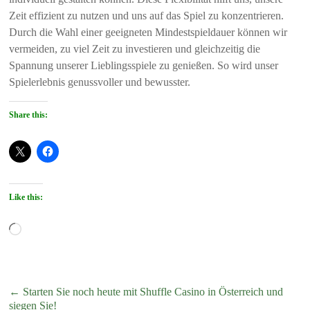
Zeit effizient zu nutzen und uns auf das Spiel zu konzentrieren.
Durch die Wahl einer geeigneten Mindestspieldauer können wir
vermeiden, zu viel Zeit zu investieren und gleichzeitig die
Spannung unserer Lieblingsspiele zu genießen. So wird unser
Spielerlebnis genussvoller und bewusster.
Share this:
Like this:
Loading…
←
Starten Sie noch heute mit Shuffle Casino in Österreich und
siegen Sie!