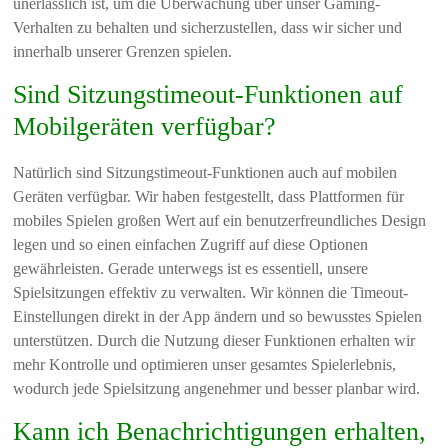
unerlässlich ist, um die Überwachung über unser Gaming-
Verhalten zu behalten und sicherzustellen, dass wir sicher und
innerhalb unserer Grenzen spielen.
Sind Sitzungstimeout-Funktionen auf
Mobilgeräten verfügbar?
Natürlich sind Sitzungstimeout-Funktionen auch auf mobilen
Geräten verfügbar. Wir haben festgestellt, dass Plattformen für
mobiles Spielen großen Wert auf ein benutzerfreundliches Design
legen und so einen einfachen Zugriff auf diese Optionen
gewährleisten. Gerade unterwegs ist es essentiell, unsere
Spielsitzungen effektiv zu verwalten. Wir können die Timeout-
Einstellungen direkt in der App ändern und so bewusstes Spielen
unterstützen. Durch die Nutzung dieser Funktionen erhalten wir
mehr Kontrolle und optimieren unser gesamtes Spielerlebnis,
wodurch jede Spielsitzung angenehmer und besser planbar wird.
Kann ich Benachrichtigungen erhalten,