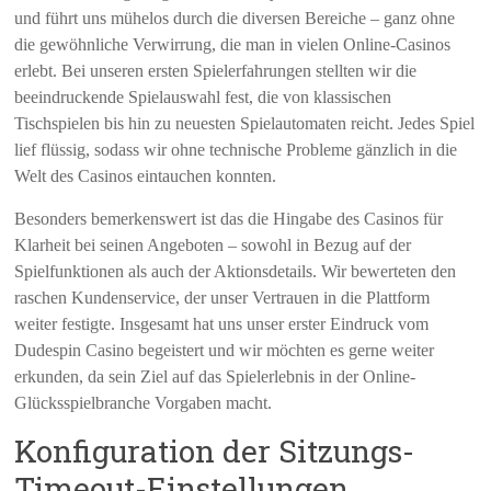
und führt uns mühelos durch die diversen Bereiche – ganz ohne
die gewöhnliche Verwirrung, die man in vielen Online-Casinos
erlebt. Bei unseren ersten Spielerfahrungen stellten wir die
beeindruckende Spielauswahl fest, die von klassischen
Tischspielen bis hin zu neuesten Spielautomaten reicht. Jedes Spiel
lief flüssig, sodass wir ohne technische Probleme gänzlich in die
Welt des Casinos eintauchen konnten.
Besonders bemerkenswert ist das die Hingabe des Casinos für
Klarheit bei seinen Angeboten – sowohl in Bezug auf der
Spielfunktionen als auch der Aktionsdetails. Wir bewerteten den
raschen Kundenservice, der unser Vertrauen in die Plattform
weiter festigte. Insgesamt hat uns unser erster Eindruck vom
Dudespin Casino begeistert und wir möchten es gerne weiter
erkunden, da sein Ziel auf das Spielerlebnis in der Online-
Glücksspielbranche Vorgaben macht.
Konfiguration der Sitzungs-
Timeout-Einstellungen