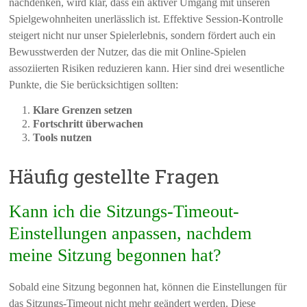
nachdenken, wird klar, dass ein aktiver Umgang mit unseren
Spielgewohnheiten unerlässlich ist. Effektive Session-Kontrolle
steigert nicht nur unser Spielerlebnis, sondern fördert auch ein
Bewusstwerden der Nutzer, das die mit Online-Spielen
assoziierten Risiken reduzieren kann. Hier sind drei wesentliche
Punkte, die Sie berücksichtigen sollten:
Klare Grenzen setzen
Fortschritt überwachen
Tools nutzen
Häufig gestellte Fragen
Kann ich die Sitzungs-Timeout-
Einstellungen anpassen, nachdem
meine Sitzung begonnen hat?
Sobald eine Sitzung begonnen hat, können die Einstellungen für
das Sitzungs-Timeout nicht mehr geändert werden. Diese