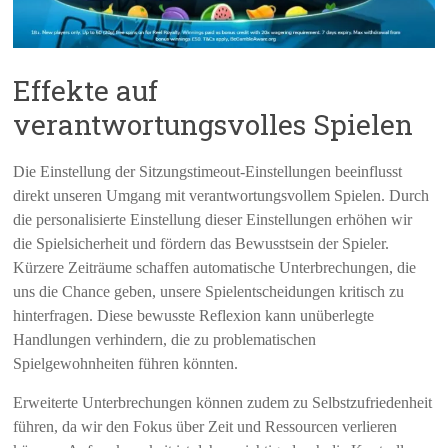
Effekte auf
verantwortungsvolles Spielen
Die Einstellung der Sitzungstimeout-Einstellungen beeinflusst
direkt unseren Umgang mit verantwortungsvollem Spielen. Durch
die personalisierte Einstellung dieser Einstellungen erhöhen wir
die Spielsicherheit und fördern das Bewusstsein der Spieler.
Kürzere Zeiträume schaffen automatische Unterbrechungen, die
uns die Chance geben, unsere Spielentscheidungen kritisch zu
hinterfragen. Diese bewusste Reflexion kann unüberlegte
Handlungen verhindern, die zu problematischen
Spielgewohnheiten führen könnten.
Erweiterte Unterbrechungen können zudem zu Selbstzufriedenheit
führen, da wir den Fokus über Zeit und Ressourcen verlieren