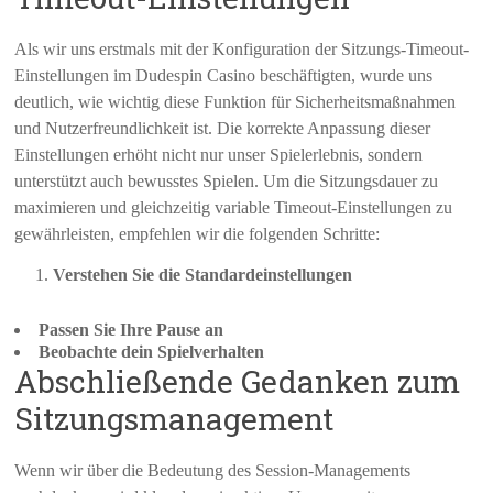
Als wir uns erstmals mit der Konfiguration der Sitzungs-Timeout-
Einstellungen im Dudespin Casino beschäftigten, wurde uns
deutlich, wie wichtig diese Funktion für Sicherheitsmaßnahmen
und Nutzerfreundlichkeit ist. Die korrekte Anpassung dieser
Einstellungen erhöht nicht nur unser Spielerlebnis, sondern
unterstützt auch bewusstes Spielen. Um die Sitzungsdauer zu
maximieren und gleichzeitig variable Timeout-Einstellungen zu
gewährleisten, empfehlen wir die folgenden Schritte:
Verstehen Sie die Standardeinstellungen
Passen Sie Ihre Pause an
Beobachte dein Spielverhalten
Abschließende Gedanken zum
Sitzungsmanagement
Wenn wir über die Bedeutung des Session-Managements