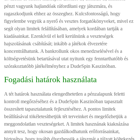
pénzt vagyunk hajlandóak ráfordítani egy játszmára, és
ragaszkodjunk ehhez az összeghez. Kulcsfontosságú, hogy
figyelembe vegyük a nyerő és vesztes forgatókönyveket, mivel ez
segít olyan limitek felállításában, amelyek kordában tartják a
kiadásainkat. Ezenkívül el kell kerülnünk a veszteségek
hajszolásának csábítását; inkább a játékok élvezetére
koncentrálhatunk. A bankrollunk okos menedzselésével és a
költségvetésünk betartásával utat nyitunk egy fenntarthatóbb és
szórakoztatóbb játékélményhez a DudeSpin Kaszinóban.
Fogadási határok használata
A tét határok használata elengedhetetlen a pénzalapunk feletti
kontroll megőrzéséhez és a DudeSpin Kaszinóban tapasztalt
összesített tapasztalatunk fejlesztéséhez. A pontos limitek
beállításával tökéletesíthetjük tét terveinket és megelőzhetjük a
meggondolatlan veszteségeket. A limitek hasznának kiaknázása
annyit tesz, hogy okosan gazdálkodhatunk erőforrásainkat,
biztosítva, hogy tovább élvezhessük a játszmát a túlzott költekezés