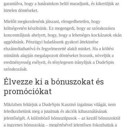
garantálva, hogy a határainkon belül maradjunk, és kikerüljük az
hirtelen döntéseket.
Mielőtt megkezdenénk játszani, elengedhetetlen, hogy
költségvetést készítsünk. Ez megengedi, hogy az szórakozásra
koncentráljunk ahelyett, hogy, hogy a lehetséges kockázatok okán
aggódnánk. Pénzügyi haladásunk gyakori áttekintése
elszámoltathatóvá és fegyelmezetté alakít minket. Ha a költési
mintáink alapján megalapozott döntéseket hozunk, növeljük a
eredményesség esélyeit, és ténylegesen irányítjuk a DudeSpin
szórakozását.
Élvezze ki a bónuszokat és
promóciókat
Miközben feltárjuk a DudeSpin Kaszinó izgalmas világát, nem
feledkezhetünk meg a jutalmak és akciók kihasználásának
jelentőségét. A különböző bónusztípusok – az kezdő bónuszoktól
a ingyenes bónuszokig – megértésével jelentősen fokozhatjuk a