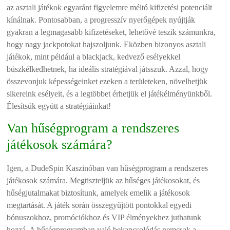
az asztali játékok egyaránt figyelemre méltó kifizetési potenciált
kínálnak. Pontosabban, a progresszív nyerőgépek nyújtják
gyakran a legmagasabb kifizetéseket, lehetővé teszik számunkra,
hogy nagy jackpotokat hajszoljunk. Eközben bizonyos asztali
játékok, mint például a blackjack, kedvező esélyekkel
büszkélkedhetnek, ha ideális stratégiával játsszuk. Azzal, hogy
összevonjuk képességeinket ezeken a területeken, növelhetjük
sikereink esélyeit, és a legtöbbet érhetjük el játékélményünkből.
Élesítsük együtt a stratégiáinkat!
Van hűségprogram a rendszeres
játékosok számára?
Igen, a DudeSpin Kaszinóban van hűségprogram a rendszeres
játékosok számára. Megtiszteljük az hűséges játékosokat, és
hűségjutalmakat biztosítunk, amelyek emelik a játékosok
megtartását. A játék során összegyűjtött pontokkal egyedi
bónuszokhoz, promóciókhoz és VIP élményekhez juthatunk
hozzá. A hűségprogramban való bekapcsolódás nemcsak a