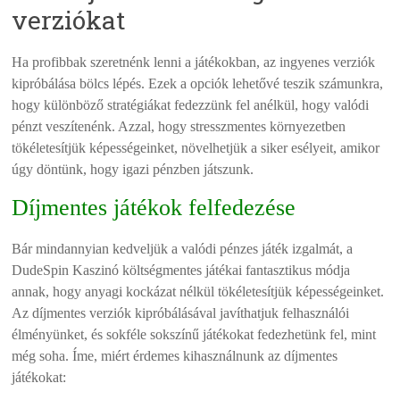
verziókat
Ha profibbak szeretnénk lenni a játékokban, az ingyenes verziók
kipróbálása bölcs lépés. Ezek a opciók lehetővé teszik számunkra,
hogy különböző stratégiákat fedezzünk fel anélkül, hogy valódi
pénzt veszítenénk. Azzal, hogy stresszmentes környezetben
tökéletesítjük képességeinket, növelhetjük a siker esélyeit, amikor
úgy döntünk, hogy igazi pénzben játszunk.
Díjmentes játékok felfedezése
Bár mindannyian kedveljük a valódi pénzes játék izgalmát, a
DudeSpin Kaszinó költségmentes játékai fantasztikus módja
annak, hogy anyagi kockázat nélkül tökéletesítjük képességeinket.
Az díjmentes verziók kipróbálásával javíthatjuk felhasználói
élményünket, és sokféle sokszínű játékokat fedezhetünk fel, mint
még soha. Íme, miért érdemes kihasználnunk az díjmentes
játékokat: