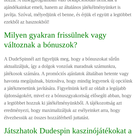
ajándékainkat emeli, hanem az általános játékélményünket is
javítja. Szóval, mélyedjünk el benne, és érjük el együtt a legtöbbet
ezekből az hasznokból!
Milyen gyakran frissülnek vagy
változnak a bónuszok?
A DudeSpinnél azt figyeljük meg, hogy a bónuszokat sűrűn
aktualizáljuk, így a dolgok vonzóak maradnak számunkra,
játékosok számára. A promóciós ajánlatok általában hetente vagy
havonta megújulnak, biztosítva, hogy mindig legyenek új opcióink
a játékmenetünk javítására. Figyelnünk kell az oldalt a legújabb
újdonságokért, mivel ez a bónuszgyakoriság elősegíti abban, hogy
a legtöbbet hozzuk ki játékélményünkből. A tájékozottság azt
eredményezi, hogy maximalizáljuk az esélyeinket arra, hogy
élvezhessük az összes hozzáférhető juttatást.
Játszhatok Dudespin kaszinójátékokat a