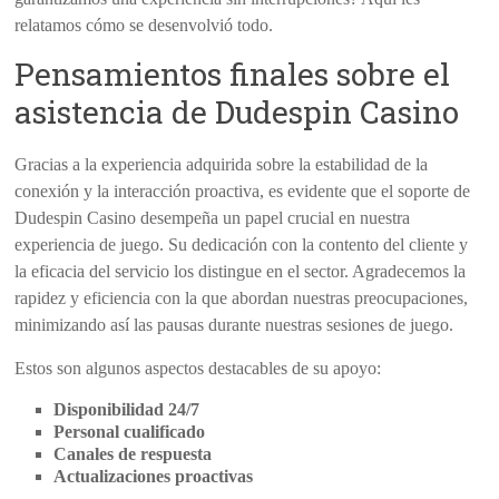
relatamos cómo se desenvolvió todo.
Pensamientos finales sobre el
asistencia de Dudespin Casino
Gracias a la experiencia adquirida sobre la estabilidad de la
conexión y la interacción proactiva, es evidente que el soporte de
Dudespin Casino desempeña un papel crucial en nuestra
experiencia de juego. Su dedicación con la contento del cliente y
la eficacia del servicio los distingue en el sector. Agradecemos la
rapidez y eficiencia con la que abordan nuestras preocupaciones,
minimizando así las pausas durante nuestras sesiones de juego.
Estos son algunos aspectos destacables de su apoyo:
Disponibilidad 24/7
Personal cualificado
Canales de respuesta
Actualizaciones proactivas