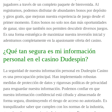
jugadores a través de un completo paquete de bienvenida. Al
registrarnos, podemos disfrutar de abundantes bonos por depósito
y giros gratis, que mejoran nuestra experiencia de juego desde el
primer momento. Estos bonos no solo nos dan más oportunidades
de ganar, sino que también nos permiten descubrir diversos juegos.
Es una forma estratégica de maximizar nuestra inversión inicial y
adentrarnos completamente en la apasionante oferta del casino.
¿Qué tan segura es mi información
personal en el casino Dudespin?
La seguridad de nuestra información personal en Dudespin Casino
es una preocupación principal. Han implementado robustas
medidas de protección de datos y rigurosas políticas de privacidad
para resguardar nuestra información. Podemos confiar en que
nuestra información confidencial está cifrada y almacenada de
forma segura, disminuyendo el riesgo de acceso no autorizado. Es
tranquilizador saber que cumplen con los normas de la industria,