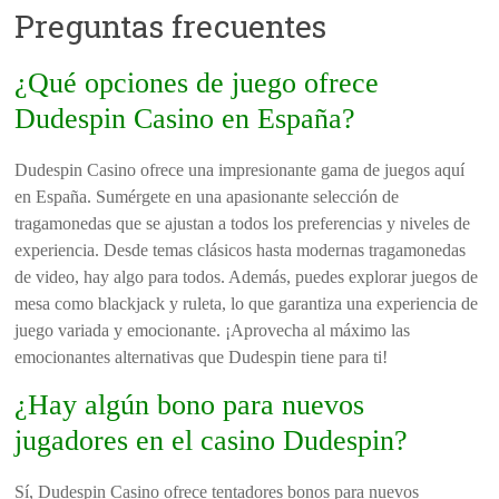
Preguntas frecuentes
¿Qué opciones de juego ofrece
Dudespin Casino en España?
Dudespin Casino ofrece una impresionante gama de juegos aquí
en España. Sumérgete en una apasionante selección de
tragamonedas que se ajustan a todos los preferencias y niveles de
experiencia. Desde temas clásicos hasta modernas tragamonedas
de video, hay algo para todos. Además, puedes explorar juegos de
mesa como blackjack y ruleta, lo que garantiza una experiencia de
juego variada y emocionante. ¡Aprovecha al máximo las
emocionantes alternativas que Dudespin tiene para ti!
¿Hay algún bono para nuevos
jugadores en el casino Dudespin?
Sí, Dudespin Casino ofrece tentadores bonos para nuevos