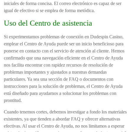
iniciales de forma concisa. El correo electrónico es capaz de ser
igual de efectivo si se emplea de forma metódica.
Uso del Centro de asistencia
Si experimentamos problemas de conexión en Dudespin Casino,
emplear el Centro de Ayuda puede ser un inicio beneficioso para
ponerse en contacto con el servicio de atención al cliente. Hemos
confirmado que una navegación eficiente en el Centro de Ayuda
nos facilita encontrar con rapidez recursos de resolución de
problemas importantes y ajustados a nuestras demandas
particulares. Ya sea una sección de FAQ o documentos con
instrucciones para la solución de problemas, el Centro de Ayuda
está diseñado para ayudarnos a solucionar los problemas con
prontitud.
Cuando tenemos cortes, debemos investigar a fondo los materiales
existentes, ya que tienden a abordar FAQ y ofrecer alternativas
efectivas. Al usar el Centro de Ayuda, no nos limitamos a esperar