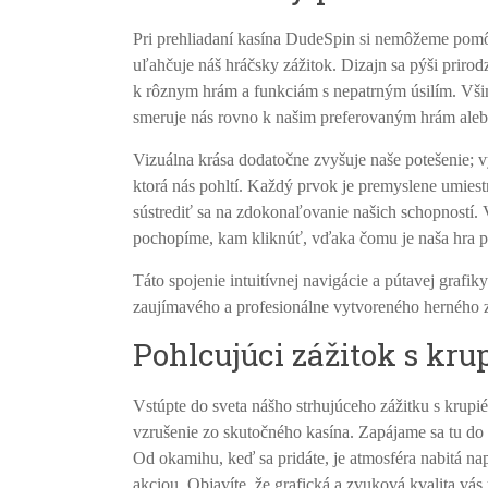
Pri prehliadaní kasína DudeSpin si nemôžeme pomô
uľahčuje náš hráčsky zážitok. Dizajn sa pýši prir
k rôznym hrám a funkciám s nepatrným úsilím. Všim
smeruje nás rovno k našim preferovaným hrám alebo
Vizuálna krása dodatočne zvyšuje naše potešenie; v
ktorá nás pohltí. Každý prvok je premyslene umie
sústrediť sa na zdokonaľovanie našich schopností
pochopíme, kam kliknúť, vďaka čomu je naša hra pl
Táto spojenie intuitívnej navigácie a pútavej grafik
zaujímavého a profesionálne vytvoreného herného z
Pohlcujúci zážitok s kr
Vstúpte do sveta nášho strhujúceho zážitku s krup
vzrušenie zo skutočného kasína. Zapájame sa tu do r
Od okamihu, keď sa pridáte, je atmosféra nabitá na
akciou. Objavíte, že grafická a zvuková kvalita vás 