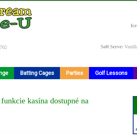
Ic
Soft Serve:
Vanill
9702
ange
Batting Cages
Parties
Golf Lessons
funkcie kasína dostupné na