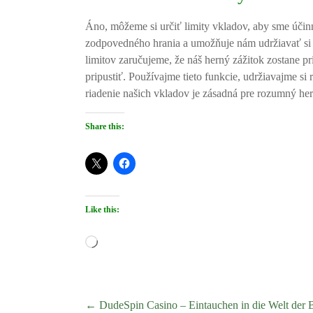
Áno, môžeme si určiť limity vkladov, aby sme účinn
zodpovedného hrania a umožňuje nám udržiavať si
limitov zaručujeme, že náš herný zážitok zostane p
pripustiť. Používajme tieto funkcie, udržiavajme si
riadenie našich vkladov je zásadná pre rozumný her
Share this:
Like this:
Loading…
←
DudeSpin Casino – Eintauchen in die Welt der 