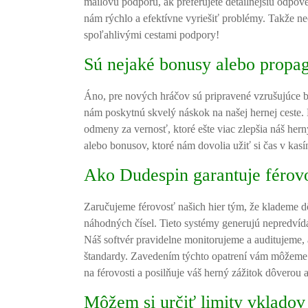
mailovú podporu, ak preferujete detailnejšiu odpov
nám rýchlo a efektívne vyriešiť problémy. Takže ne
spoľahlivými cestami podpory!
Sú nejaké bonusy alebo propa
Áno, pre nových hráčov sú pripravené vzrušujúce 
nám poskytnú skvelý náskok na našej hernej ceste.
odmeny za vernosť, ktoré ešte viac zlepšia náš h
alebo bonusov, ktoré nám dovolia užiť si čas v kas
Ako Dudespin garantuje férovo
Zaručujeme férovosť našich hier tým, že klademe 
náhodných čísel. Tieto systémy generujú nepredvíd
Náš softvér pravidelne monitorujeme a auditujeme, 
štandardy. Zavedením týchto opatrení vám môžeme s 
na férovosti a posilňuje váš herný zážitok dôverou 
Môžem si určiť limity vkladov