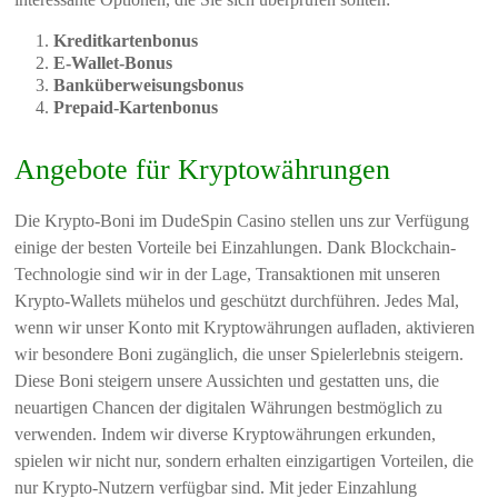
Kreditkartenbonus
E-Wallet-Bonus
Banküberweisungsbonus
Prepaid-Kartenbonus
Angebote für Kryptowährungen
Die Krypto-Boni im DudeSpin Casino stellen uns zur Verfügung
einige der besten Vorteile bei Einzahlungen. Dank Blockchain-
Technologie sind wir in der Lage, Transaktionen mit unseren
Krypto-Wallets mühelos und geschützt durchführen. Jedes Mal,
wenn wir unser Konto mit Kryptowährungen aufladen, aktivieren
wir besondere Boni zugänglich, die unser Spielerlebnis steigern.
Diese Boni steigern unsere Aussichten und gestatten uns, die
neuartigen Chancen der digitalen Währungen bestmöglich zu
verwenden. Indem wir diverse Kryptowährungen erkunden,
spielen wir nicht nur, sondern erhalten einzigartigen Vorteilen, die
nur Krypto-Nutzern verfügbar sind. Mit jeder Einzahlung