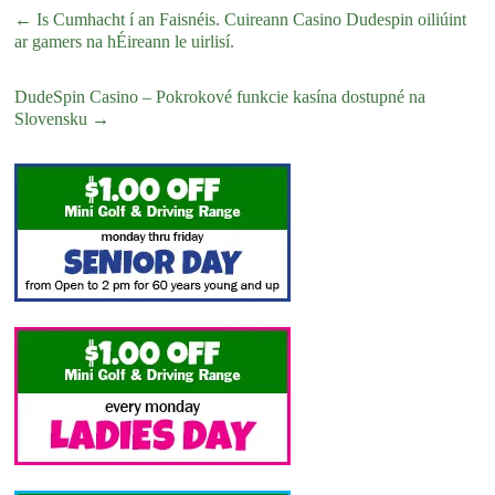
←
Is Cumhacht í an Faisnéis. Cuireann Casino Dudespin oiliúint
ar gamers na hÉireann le uirlisí.
DudeSpin Casino – Pokrokové funkcie kasína dostupné na
Slovensku
→