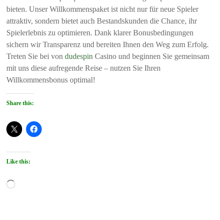
bieten. Unser Willkommenspaket ist nicht nur für neue Spieler
attraktiv, sondern bietet auch Bestandskunden die Chance, ihr
Spielerlebnis zu optimieren. Dank klarer Bonusbedingungen
sichern wir Transparenz und bereiten Ihnen den Weg zum Erfolg.
Treten Sie bei von
dudespin
Casino und beginnen Sie gemeinsam
mit uns diese aufregende Reise – nutzen Sie Ihren
Willkommensbonus optimal!
Share this:
Like this:
Loading…