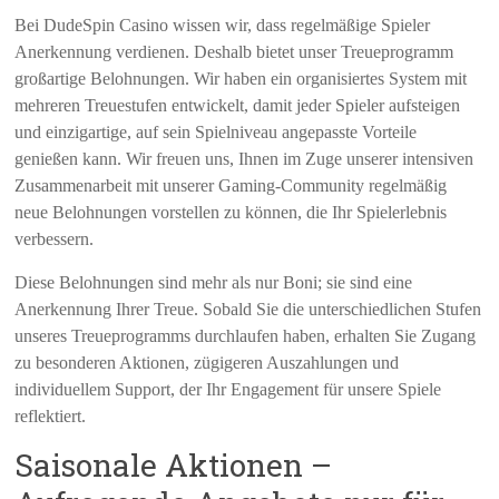
Bei DudeSpin Casino wissen wir, dass regelmäßige Spieler
Anerkennung verdienen. Deshalb bietet unser Treueprogramm
großartige Belohnungen. Wir haben ein organisiertes System mit
mehreren Treuestufen entwickelt, damit jeder Spieler aufsteigen
und einzigartige, auf sein Spielniveau angepasste Vorteile
genießen kann. Wir freuen uns, Ihnen im Zuge unserer intensiven
Zusammenarbeit mit unserer Gaming-Community regelmäßig
neue Belohnungen vorstellen zu können, die Ihr Spielerlebnis
verbessern.
Diese Belohnungen sind mehr als nur Boni; sie sind eine
Anerkennung Ihrer Treue. Sobald Sie die unterschiedlichen Stufen
unseres Treueprogramms durchlaufen haben, erhalten Sie Zugang
zu besonderen Aktionen, zügigeren Auszahlungen und
individuellem Support, der Ihr Engagement für unsere Spiele
reflektiert.
Saisonale Aktionen –