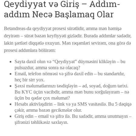
Qeydiyyat və Giriş – Addım-
addım Necə Başlamaq Olar
Betandreas-da qeydiyyat prosesi sürətlidir, amma mən həmişə
deyirəm – sürət bəzən keyfiyyəti gizlədir. Burada addımlar sadədir,
lakin şərtləri diqqətlə oxuyun. Mən rəqəmləri sevirəm, ona görə də
prosesi addımlara bölürəm:
Sayta daxil olun və “Qeydiyyat” düyməsini klikləyin – bu
pulsuzdur, amma sonra nə olacaq?
Email, telefon nömrəsi və şifrə daxil edin – bu standartdır,
heç bir sirr yox.
Şəxsi məlumatlarınızı təsdiqləyin – ad, soyad, doğum tarixi.
Bu KYC üçün vacibdir, amma mən bunu sorğulayıram – nə
üçün bu qədər çox məlumat?
Hesabı aktivləşdirin – link və ya SMS vasitəsilə. Bu 5 dəqiqə
çəkir, amma bəzən gecikmələr olur.
Giriş edin – email və şifrə ilə. Bu sadədir, amma unutmayın –
şifrənizi təhlükəsiz saxlayın.