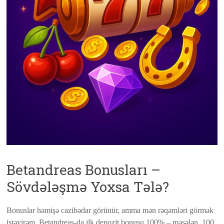
Betandreas Bonusları –
Sövdələşmə Yoxsa Tələ?
Bonuslar həmişə cazibədar görünür, amma mən rəqəmləri görmək
istəyirəm. Betandreas-da ilk depozit bonusu 100% – məsələn, 100