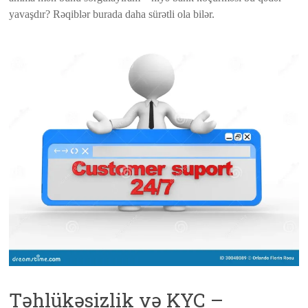
yavaşdır? Rəqiblər burada daha sürətli ola bilər.
Təhlükəsizlik və KYC –