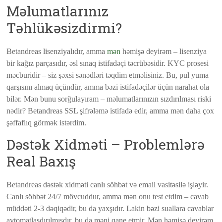
Məlumatlarınız
Təhlükəsizdirmi?
Betandreas lisenziyalıdır, amma
mən
həmişə deyirəm – lisenziya
bir kağız parçasıdır, əsl sınaq istifadəçi təcrübəsidir. KYC prosesi
məcburidir – siz şəxsi sənədləri təqdim etməlisiniz. Bu, pul yuma
qarşısını almaq üçündür, amma bəzi istifadəçilər üçün narahat ola
bilər. Mən bunu sorğulayıram – məlumatlarınızın sızdırılması riski
nədir? Betandreas SSL şifrələmə istifadə edir, amma mən daha çox
şəffaflıq görmək istərdim.
Dəstək Xidməti – Problemlərə
Real Baxış
Betandreas dəstək xidməti canlı söhbət və email vasitəsilə işləyir.
Canlı söhbət 24/7 mövcuddur, amma mən onu test etdim – cavab
müddəti 2-3 dəqiqədir, bu da yaxşıdır. Lakin bəzi suallara cavablar
avtomatlaşdırılmışdır, bu da məni qane etmir. Mən həmişə deyirəm