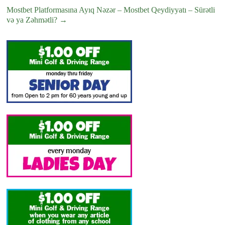
Mostbet Platformasına Ayıq Nəzər – Mostbet Qeydiyyatı – Sürətli
və ya Zəhmətli?
→