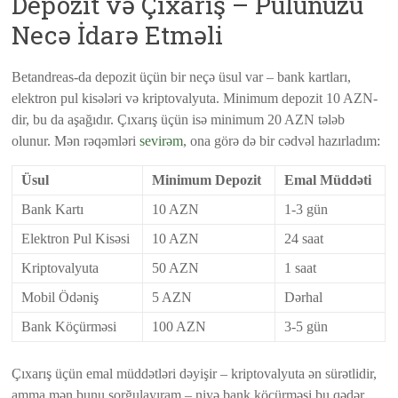
Depozit və Çıxarış – Pulunuzu
Necə İdarə Etməli
Betandreas-da depozit üçün bir neçə üsul var – bank kartları,
elektron pul kisələri və kriptovalyuta. Minimum depozit 10 AZN-
dir, bu da aşağıdır. Çıxarış üçün isə minimum 20 AZN tələb
olunur. Mən rəqəmləri
sevirəm
, ona görə də bir cədvəl hazırladım:
Üsul
Minimum Depozit
Emal Müddəti
Bank Kartı
10 AZN
1-3 gün
Elektron Pul Kisəsi
10 AZN
24 saat
Kriptovalyuta
50 AZN
1 saat
Mobil Ödəniş
5 AZN
Dərhal
Bank Köçürməsi
100 AZN
3-5 gün
Çıxarış üçün emal müddətləri dəyişir – kriptovalyuta ən sürətlidir,
amma mən bunu sorğulayıram – niyə bank köçürməsi bu qədər