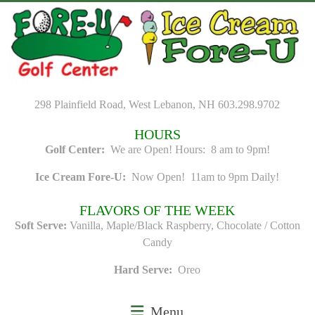
Skip
to
content
298 Plainfield Road, West Lebanon, NH 603.298.9702
HOURS
Golf Center:
We are Open! Hours: 8 am to 9pm!
Ice Cream Fore-U:
Now Open! 11am to 9pm Daily!
FLAVORS OF THE WEEK
Soft Serve:
Vanilla, Maple/Black Raspberry, Chocolate / Cotton
Candy
Hard Serve:
Oreo
Menu