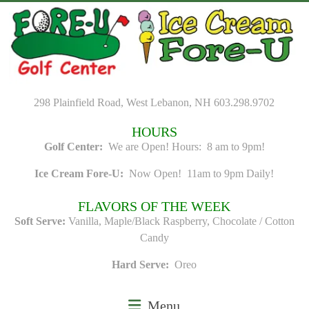
Skip
to
content
298 Plainfield Road, West Lebanon, NH 603.298.9702
HOURS
Golf Center:
We are Open! Hours: 8 am to 9pm!
Ice Cream Fore-U:
Now Open! 11am to 9pm Daily!
FLAVORS OF THE WEEK
Soft Serve:
Vanilla, Maple/Black Raspberry, Chocolate / Cotton
Candy
Hard Serve:
Oreo
Menu