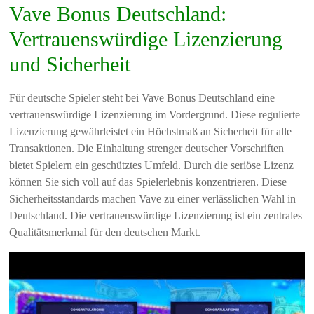
Vave Bonus Deutschland:
Vertrauenswürdige Lizenzierung
und Sicherheit
Für deutsche Spieler steht bei Vave Bonus Deutschland eine
vertrauenswürdige Lizenzierung im Vordergrund. Diese regulierte
Lizenzierung gewährleistet ein Höchstmaß an Sicherheit für alle
Transaktionen. Die Einhaltung strenger deutscher Vorschriften
bietet Spielern ein geschütztes Umfeld. Durch die seriöse Lizenz
können Sie sich voll auf das Spielerlebnis konzentrieren. Diese
Sicherheitsstandards machen Vave zu einer verlässlichen Wahl in
Deutschland. Die vertrauenswürdige Lizenzierung ist ein zentrales
Qualitätsmerkmal für den deutschen Markt.