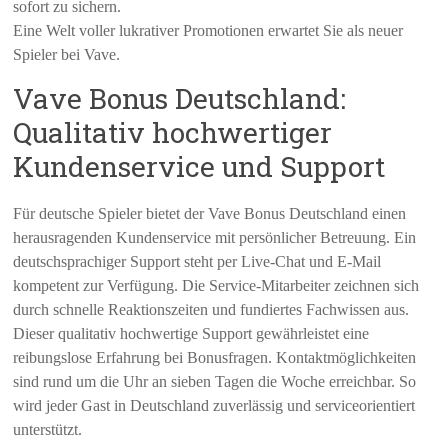
sofort zu sichern.
Eine Welt voller lukrativer Promotionen erwartet Sie als neuer
Spieler bei Vave.
Vave Bonus Deutschland:
Qualitativ hochwertiger
Kundenservice und Support
Für deutsche Spieler bietet der Vave Bonus Deutschland einen
herausragenden Kundenservice mit persönlicher Betreuung. Ein
deutschsprachiger Support steht per Live-Chat und E-Mail
kompetent zur Verfügung. Die Service-Mitarbeiter zeichnen sich
durch schnelle Reaktionszeiten und fundiertes Fachwissen aus.
Dieser qualitativ hochwertige Support gewährleistet eine
reibungslose Erfahrung bei Bonusfragen. Kontaktmöglichkeiten
sind rund um die Uhr an sieben Tagen die Woche erreichbar. So
wird jeder Gast in Deutschland zuverlässig und serviceorientiert
unterstützt.