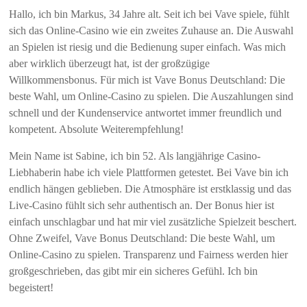
Hallo, ich bin Markus, 34 Jahre alt. Seit ich bei Vave spiele, fühlt
sich das Online-Casino wie ein zweites Zuhause an. Die Auswahl
an Spielen ist riesig und die Bedienung super einfach. Was mich
aber wirklich überzeugt hat, ist der großzügige
Willkommensbonus. Für mich ist Vave Bonus Deutschland: Die
beste Wahl, um Online-Casino zu spielen. Die Auszahlungen sind
schnell und der Kundenservice antwortet immer freundlich und
kompetent. Absolute Weiterempfehlung!
Mein Name ist Sabine, ich bin 52. Als langjährige Casino-
Liebhaberin habe ich viele Plattformen getestet. Bei Vave bin ich
endlich hängen geblieben. Die Atmosphäre ist erstklassig und das
Live-Casino fühlt sich sehr authentisch an. Der Bonus hier ist
einfach unschlagbar und hat mir viel zusätzliche Spielzeit beschert.
Ohne Zweifel, Vave Bonus Deutschland: Die beste Wahl, um
Online-Casino zu spielen. Transparenz und Fairness werden hier
großgeschrieben, das gibt mir ein sicheres Gefühl. Ich bin
begeistert!