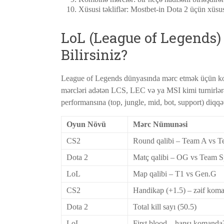
Xüsusi təkliflər: Mostbet-in Dota 2 üçün xüsu
LoL (League of Legends)
Bilirsiniz?
League of Legends dünyasında mərc etmək üçün kom
mərcləri adətən LCS, LEC və ya MSI kimi turnirlər
performansına (top, jungle, mid, bot, support) diqqə
Oyun Növü
Mərc Nümunəsi
CS2
Round qalibi – Team A vs 
Dota 2
Matç qalibi – OG vs Team Sp
LoL
Map qalibi – T1 vs Gen.G
CS2
Handikap (+1.5) – zəif kom
Dota 2
Total kill sayı (50.5)
LoL
First blood – hansı komanda