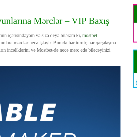
unlarına Mərclər – VIP Baxış
in içərisindəyəm və sizə deyə bilərəm ki,
mostbet
lara mərclər necə işləyir. Burada hər turnir, hər qarşılaşma
ların incəliklərini və Mostbet-də necə mərc edə biləcəyinizi