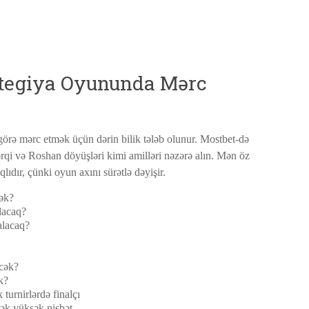
rategiya Oyununda Mərc
görə mərc etmək üçün dərin bilik tələb olunur. Mostbet-də
ərqi və Roshan döyüşləri kimi amilləri nəzərə alın. Mən öz
ıdır, çünki oyun axını sürətlə dəyişir.
cək?
lacaq?
alacaq?
cək?
k?
turnirlərdə finalçı
rək yüksək nisbət