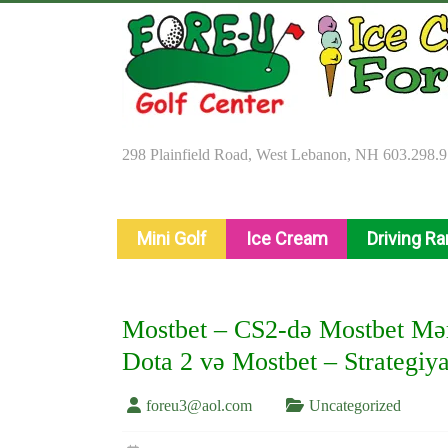
Skip
to
content
298 Plainfield Road, West Lebanon, NH 603.298.
Mini Golf
Ice Cream
Driving R
Mostbet – CS2-də Mostbet Mər
Dota 2 və Mostbet – Strategiy
foreu3@aol.com
Uncategorized