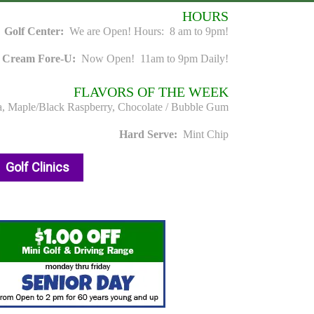
HOURS
Golf Center:
We are Open! Hours: 8 am to 9pm!
e Cream Fore-U:
Now Open! 11am to 9pm Daily!
FLAVORS OF THE WEEK
a, Maple/Black Raspberry, Chocolate / Bubble Gum
Hard Serve:
Mint Chip
Golf Clinics