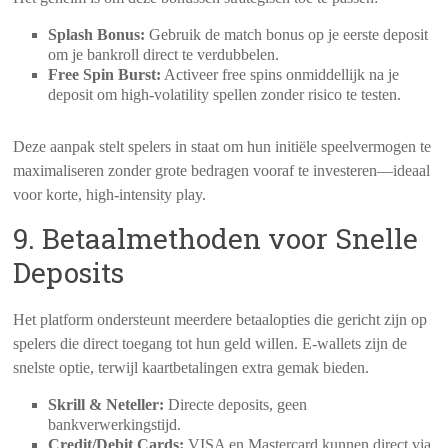
Splash Bonus:
Gebruik de match bonus op je eerste deposit
om je bankroll direct te verdubbelen.
Free Spin Burst:
Activeer free spins onmiddellijk na je
deposit om high‑volatility spellen zonder risico te testen.
Deze aanpak stelt spelers in staat om hun initiële speelvermogen te
maximaliseren zonder grote bedragen vooraf te investeren—ideaal
voor korte, high‑intensity play.
9. Betaalmethoden voor Snelle
Deposits
Het platform ondersteunt meerdere betaalopties die gericht zijn op
spelers die direct toegang tot hun geld willen. E-wallets zijn de
snelste optie, terwijl kaartbetalingen extra gemak bieden.
Skrill & Neteller:
Directe deposits, geen
bankverwerkingstijd.
Credit/Debit Cards:
VISA en Mastercard kunnen direct via