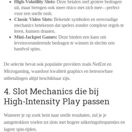
High‑Volatility Slots:
Deze betalen snel grotere bedragen
uit, maar brengen ook meer risico met zich mee—perfect
voor een snelle rush.
Classic Video Slots:
Bekende symbolen en eenvoudige
mechanics betekenen dat spelers zonder complexe regels te
leren, kunnen draaien.
Mini‑Jackpot Games:
Deze bieden een kans om
levensveranderende bedragen te winnen in slechts een
handvol spins.
De selectie bevat ook populaire providers zoals NetEnt en
Microgaming, waardoor kwaliteit graphics en betrouwbare
uitbetalingen altijd beschikbaar zijn.
4. Slot Mechanics die bij
High‑Intensity Play passen
Wanneer je op zoek bent naar snelle resultaten, zul je je
aangetrokken voelen tot slots met hogere uitkeringsfrequenties en
lagere spin-tijden.