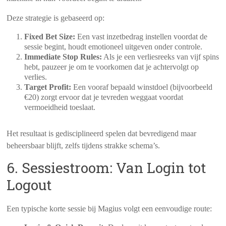
Deze strategie is gebaseerd op:
Fixed Bet Size:
Een vast inzetbedrag instellen voordat de
sessie begint, houdt emotioneel uitgeven onder controle.
Immediate Stop Rules:
Als je een verliesreeks van vijf spins
hebt, pauzeer je om te voorkomen dat je achtervolgt op
verlies.
Target Profit:
Een vooraf bepaald winstdoel (bijvoorbeeld
€20) zorgt ervoor dat je tevreden weggaat voordat
vermoeidheid toeslaat.
Het resultaat is gedisciplineerd spelen dat bevredigend maar
beheersbaar blijft, zelfs tijdens strakke schema’s.
6. Sessiestroom: Van Login tot
Logout
Een typische korte sessie bij Magius volgt een eenvoudige route: