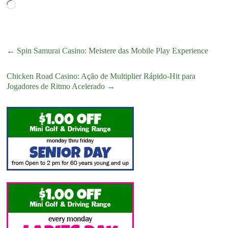
Loading…
←
Spin Samurai Casino: Meistere das Mobile Play Experience
Chicken Road Casino: Ação de Multiplier Rápido‑Hit para
Jogadores de Ritmo Acelerado
→