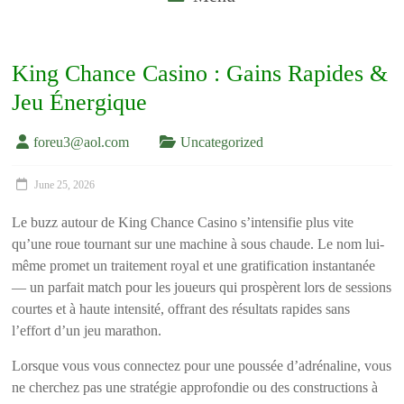
King Chance Casino : Gains Rapides &
Jeu Énergique
foreu3@aol.com
Uncategorized
June 25, 2026
Le buzz autour de King Chance Casino s’intensifie plus vite
qu’une roue tournant sur une machine à sous chaude. Le nom lui-
même promet un traitement royal et une gratification instantanée
— un parfait match pour les joueurs qui prospèrent lors de sessions
courtes et à haute intensité, offrant des résultats rapides sans
l’effort d’un jeu marathon.
Lorsque vous vous connectez pour une poussée d’adrénaline, vous
ne cherchez pas une stratégie approfondie ou des constructions à