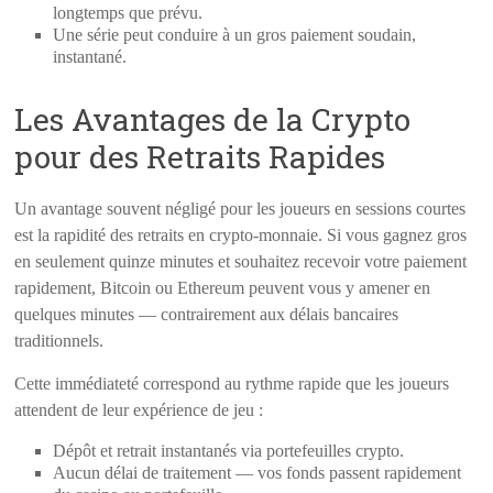
longtemps que prévu.
Une série peut conduire à un gros paiement soudain,
instantané.
Les Avantages de la Crypto
pour des Retraits Rapides
Un avantage souvent négligé pour les joueurs en sessions courtes
est la rapidité des retraits en crypto-monnaie. Si vous gagnez gros
en seulement quinze minutes et souhaitez recevoir votre paiement
rapidement, Bitcoin ou Ethereum peuvent vous y amener en
quelques minutes — contrairement aux délais bancaires
traditionnels.
Cette immédiateté correspond au rythme rapide que les joueurs
attendent de leur expérience de jeu :
Dépôt et retrait instantanés via portefeuilles crypto.
Aucun délai de traitement — vos fonds passent rapidement