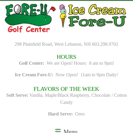
Skip
to
content
298 Plainfield Road, West Lebanon, NH 603.298.9702
HOURS
Golf Center:
We are Open! Hours: 8 am to 9pm!
Ice Cream Fore-U:
Now Open! 11am to 9pm Daily!
FLAVORS OF THE WEEK
Soft Serve:
Vanilla, Maple/Black Raspberry, Chocolate / Cotton
Candy
Hard Serve:
Oreo
Menu