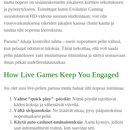
mutta nopeus on sisäänrakennettu jokaiseen korttien sekoitukseen
ja pyöräytykseen. Toimittajat kuten Evolution Gaming
suoratoistavat HD-videota suoraan studioistaan; voit olla
vuorovaikutuksessa oikeiden jakajien kanssa chatin kautta ja
nauttia silti nopeista kierroksista.
Parasta? Jakaja kontrolloi tahtia—usein nopeuttaen pelin välissä,
kun pelaajat odottavat tuloksia. Tämä tarkoittaa, että voit saada
pelin päätökseen vain muutamassa minuutissa ja siirtyä seuraavaan
ilman pitkää uudelleenlatausaikaa.
How Live Games Keep You Engaged
Jos olet uusi live-pelien parissa mutta haluat silti nopeaa toimintaa:
Valitse “quick play” -pöydät:
Nämä pöydät rajoittavat
käden kokoja ja vähentävät viiveitä.
Vältä sivipanoksia:
Ne lisäävät aikaa; pysy pääpanoksissa
nopeuttaaksesi peliä.
Käytä auto‑cashout-ominaisuuksia:
Aseta kynnys, jolloin
saat automaattisesti voiton, kun saavutat sen.