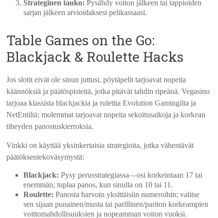
Strateginen tauko:
Pysähdy voiton jälkeen tai tappioiden
sarjan jälkeen arvioidaksesi pelikassaasi.
Table Games on the Go:
Blackjack & Roulette Hacks
Jos slotit eivät ole sinun juttusi, pöytäpelit tarjoavat nopeita
käännöksiä ja päätöspisteitä, jotka pitävät tahdin ripeänä. Vegasino
tarjoaa klassista blackjackia ja rulettia Evolution Gamingilta ja
NetEntiltä; molemmat tarjoavat nopeita sekoitusaikoja ja korkean
tiheyden panostuskierroksia.
Vinkki on käyttää yksinkertaisia strategioita, jotka vähentävät
päätöksentekoväsymystä:
Blackjack:
Pysy perusstrategiassa—osi korkeintaan 17 tai
enemmän; tuplaa panos, kun sinulla on 10 tai 11.
Roulette:
Panosta harvoin yksittäisiin numeroihin; valitse
sen sijaan punainen/musta tai parillinen/pariton korkeampien
voittomahdollisuuksien ja nopeamman voiton vuoksi.