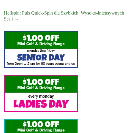
Hellspin: Puls Quick‑Spin dla Szybkich, Wysoko‑Intensywnych
Sesji
→