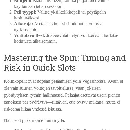
Budjetti:
Päätä tarkalleen, kuinka paljon olet valmis
käyttämään tähän sessioon.
Peli tyyppi:
Valitse yksi kolikkopeli tai pöytäpelin
keskittyäksesi.
Aikaraja:
Aseta ajastin—viisi minuuttia on hyvä
nyrkkisääntö.
Voittotavoitteet:
Jos saavutat tietyn voittoarvon, harkitse
kotiutusta aikaisemmin.
Mastering the Spin: Timing and
Risk in Quick Slots
Kolikkopelit ovat nopean pelaamisen ydin Vegasino:ssa. Avain ei
ole vain suurten voittojen tavoittelussa, vaan jokaisen
pyöräytyksen rytmin hallinnassa. Pelaajat asettavat usein pienen
panoksen per pyöräytys—riittävän, että pysyy mukana, mutta ei
riskeeraa liikaa yhdessä iskussa.
Näin voit pitää momentumin yllä: