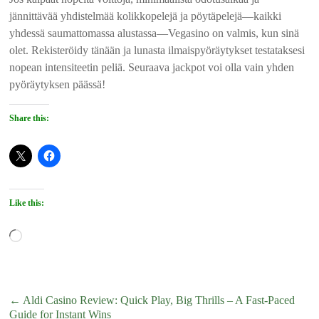
jännittävää yhdistelmää kolikkopelejä ja pöytäpelejä—kaikki
yhdessä saumattomassa alustassa—Vegasino on valmis, kun sinä
olet. Rekisteröidy tänään ja lunasta ilmaispyöräytykset testataksesi
nopean intensiteetin peliä. Seuraava jackpot voi olla vain yhden
pyöräytyksen päässä!
Share this:
Like this:
Loading…
←
Aldi Casino Review: Quick Play, Big Thrills – A Fast-Paced
Guide for Instant Wins