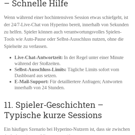
– Schnelle Hilfe
Wenn während einer hochintensiven Session etwas schiefgeht, ist
der 24/7‑Live-Chat von Hyperino bereit, innerhalb von Sekunden
zu helfen. Spieler können auch verantwortungsvolles Spielen-
Tools wie Auto‑Pause oder Selbst‑Ausschluss nutzen, ohne die
Spielseite zu verlassen.
Live-Chat‑Antwortzeit:
In der Regel unter einer Minute
während der Stoßzeiten.
Selbst‑Ausschluss‑Limits:
Tägliche Limits sofort vom
Dashboard aus setzen.
E-Mail‑Support:
Für detailliertere Anfragen; Antworten
innerhalb von 24 Stunden.
11. Spieler‑Geschichten –
Typische kurze Sessions
Ein häufiges Szenario bei Hyperino-Nutzern ist, dass sie zwischen