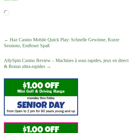
Loading…
←
Haz Casino Mobile Quick Play: Schnelle Gewinne, Kurze
Sessions, Endloser Spaß
AllySpin Casino Review – Machines à sous rapides, jeux en direct
& Bonus ultra‑rapides
→