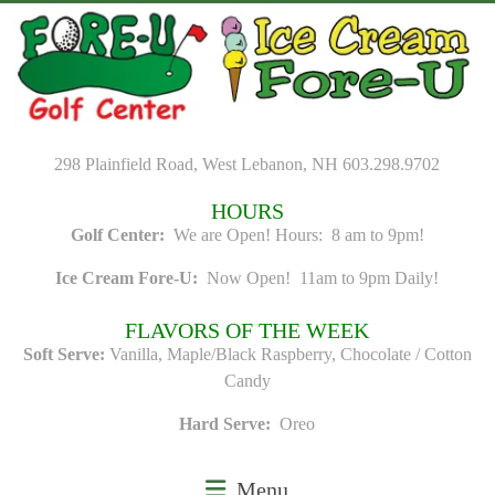
Skip
to
content
298 Plainfield Road, West Lebanon, NH 603.298.9702
HOURS
Golf Center:
We are Open! Hours: 8 am to 9pm!
Ice Cream Fore-U:
Now Open! 11am to 9pm Daily!
FLAVORS OF THE WEEK
Soft Serve:
Vanilla, Maple/Black Raspberry, Chocolate / Cotton
Candy
Hard Serve:
Oreo
Menu