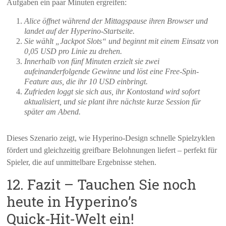
Aufgaben ein paar Minuten ergreifen:
Alice öffnet während der Mittagspause ihren Browser und
landet auf der Hyperino‑Startseite.
Sie wählt „Jackpot Slots“ und beginnt mit einem Einsatz von
0,05 USD pro Linie zu drehen.
Innerhalb von fünf Minuten erzielt sie zwei
aufeinanderfolgende Gewinne und löst eine Free‑Spin-
Feature aus, die ihr 10 USD einbringt.
Zufrieden loggt sie sich aus, ihr Kontostand wird sofort
aktualisiert, und sie plant ihre nächste kurze Session für
später am Abend.
Dieses Szenario zeigt, wie Hyperino‑Design schnelle Spielzyklen
fördert und gleichzeitig greifbare Belohnungen liefert – perfekt für
Spieler, die auf unmittelbare Ergebnisse stehen.
12. Fazit – Tauchen Sie noch
heute in Hyperino’s
Quick‑Hit‑Welt ein!