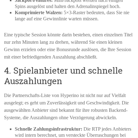
Jackpot‑Features:
Mini‑Jackpots werden nach einigen
Spins ausgelöst und halten den Adrenalinspiegel hoch.
Komprimierte Walzen:
5×3‑Raster bedeuten, dass Sie nie
lange auf eine Gewinnlinie warten müssen.
Eine typische Session könnte darin bestehen, einen einzelnen Titel
nur zehn Minuten lang zu drehen, während Sie einen kleinen
Gewinn erzielen oder eine Bonusrunde auslösen, die Ihre Session
mit einer befriedigenden Auszahlung abschließt.
4. Spielanbieter und schnelle
Auszahlungen
Die Partnerschafts-Liste von Hyperino ist nicht nur auf Vielfalt
ausgelegt; es geht um Zuverlässigkeit und Geschwindigkeit. Die
ausgewählten Anbieter sind bekannt für ihre robusten Backend-
Systeme, die Auszahlungen ohne Verzögerung abwickeln.
Schnelle Zahlungsinfrastruktur:
Die RTP jedes Anbieters
wird intern berechnet, um versteckte Überraschungen bei