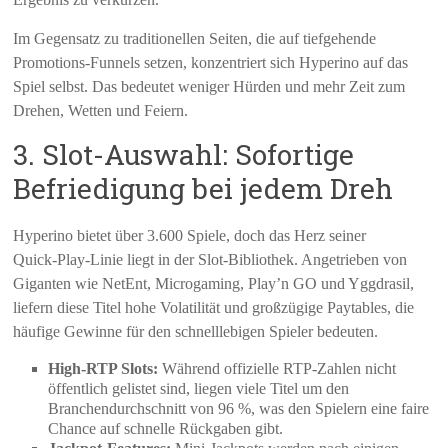
Im Gegensatz zu traditionellen Seiten, die auf tiefgehende
Promotions-Funnels setzen, konzentriert sich Hyperino auf das
Spiel selbst. Das bedeutet weniger Hürden und mehr Zeit zum
Drehen, Wetten und Feiern.
3. Slot-Auswahl: Sofortige
Befriedigung bei jedem Dreh
Hyperino bietet über 3.600 Spiele, doch das Herz seiner
Quick‑Play‑Linie liegt in der Slot-Bibliothek. Angetrieben von
Giganten wie NetEnt, Microgaming, Play’n GO und Yggdrasil,
liefern diese Titel hohe Volatilität und großzügige Paytables, die
häufige Gewinne für den schnelllebigen Spieler bedeuten.
High‑RTP Slots:
Während offizielle RTP-Zahlen nicht
öffentlich gelistet sind, liegen viele Titel um den
Branchendurchschnitt von 96 %, was den Spielern eine faire
Chance auf schnelle Rückgaben gibt.