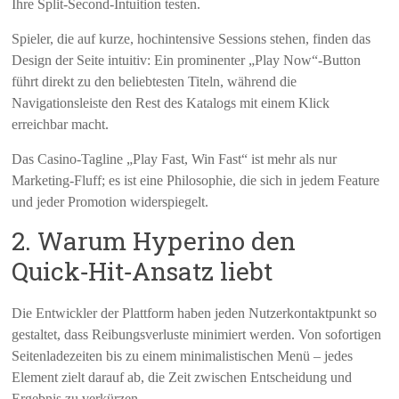
Ihre Split‑Second‑Intuition testen.
Spieler, die auf kurze, hochintensive Sessions stehen, finden das
Design der Seite intuitiv: Ein prominenter „Play Now“-Button
führt direkt zu den beliebtesten Titeln, während die
Navigationsleiste den Rest des Katalogs mit einem Klick
erreichbar macht.
Das Casino-Tagline „Play Fast, Win Fast“ ist mehr als nur
Marketing-Fluff; es ist eine Philosophie, die sich in jedem Feature
und jeder Promotion widerspiegelt.
2. Warum Hyperino den
Quick‑Hit‑Ansatz liebt
Die Entwickler der Plattform haben jeden Nutzerkontaktpunkt so
gestaltet, dass Reibungsverluste minimiert werden. Von sofortigen
Seitenladezeiten bis zu einem minimalistischen Menü – jedes
Element zielt darauf ab, die Zeit zwischen Entscheidung und
Ergebnis zu verkürzen.