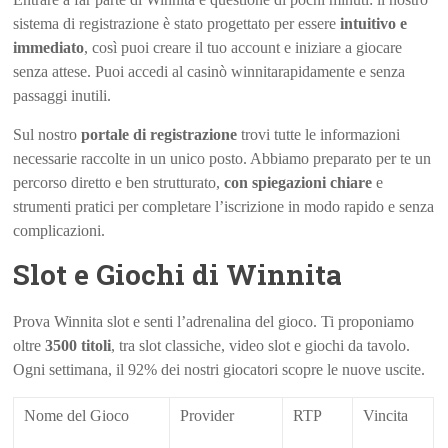
sistema di registrazione è stato progettato per essere
intuitivo e
immediato
, così puoi creare il tuo account e iniziare a giocare
senza attese. Puoi accedi al casinò winnitarapidamente e senza
passaggi inutili.
Sul nostro
portale di registrazione
trovi tutte le informazioni
necessarie raccolte in un unico posto. Abbiamo preparato per te un
percorso diretto e ben strutturato,
con spiegazioni chiare
e
strumenti pratici per completare l’iscrizione in modo rapido e senza
complicazioni.
Slot e Giochi di Winnita
Prova Winnita slot e senti l’adrenalina del gioco. Ti proponiamo
oltre
3500 titoli
, tra slot classiche, video slot e giochi da tavolo.
Ogni settimana, il 92% dei nostri giocatori scopre le nuove uscite.
Nome del Gioco
Provider
RTP
Vincita