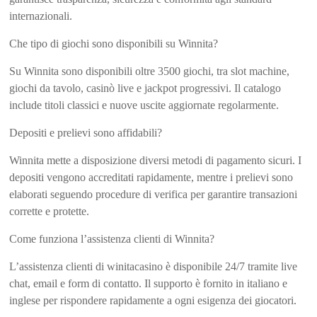
internazionali.
Che tipo di giochi sono disponibili su Winnita?
Su Winnita sono disponibili oltre 3500 giochi, tra slot machine,
giochi da tavolo, casinò live e jackpot progressivi. Il catalogo
include titoli classici e nuove uscite aggiornate regolarmente.
Depositi e prelievi sono affidabili?
Winnita mette a disposizione diversi metodi di pagamento sicuri. I
depositi vengono accreditati rapidamente, mentre i prelievi sono
elaborati seguendo procedure di verifica per garantire transazioni
corrette e protette.
Come funziona l’assistenza clienti di Winnita?
L’assistenza clienti di winitacasino è disponibile 24/7 tramite live
chat, email e form di contatto. Il supporto è fornito in italiano e
inglese per rispondere rapidamente a ogni esigenza dei giocatori.