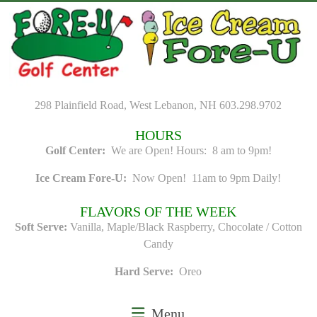
Skip
to
content
298 Plainfield Road, West Lebanon, NH 603.298.9702
HOURS
Golf Center:
We are Open! Hours: 8 am to 9pm!
Ice Cream Fore-U:
Now Open! 11am to 9pm Daily!
FLAVORS OF THE WEEK
Soft Serve:
Vanilla, Maple/Black Raspberry, Chocolate / Cotton
Candy
Hard Serve:
Oreo
Menu