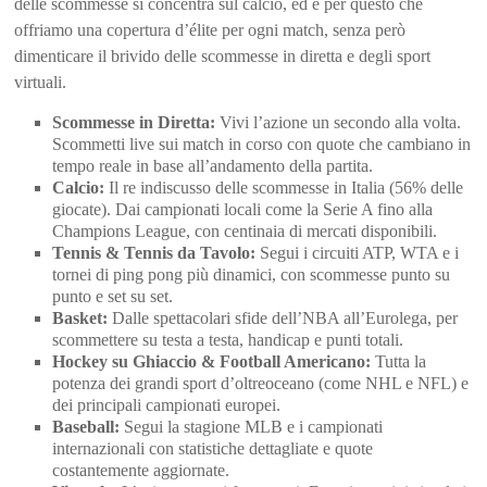
delle scommesse si concentra sul calcio, ed è per questo che
offriamo una copertura d’élite per ogni match, senza però
dimenticare il brivido delle scommesse in diretta e degli sport
virtuali.
Scommesse in Diretta:
Vivi l’azione un secondo alla volta.
Scommetti live sui match in corso con quote che cambiano in
tempo reale in base all’andamento della partita.
Calcio:
Il re indiscusso delle scommesse in Italia (56% delle
giocate). Dai campionati locali come la Serie A fino alla
Champions League, con centinaia di mercati disponibili.
Tennis & Tennis da Tavolo:
Segui i circuiti ATP, WTA e i
tornei di ping pong più dinamici, con scommesse punto su
punto e set su set.
Basket:
Dalle spettacolari sfide dell’NBA all’Eurolega, per
scommettere su testa a testa, handicap e punti totali.
Hockey su Ghiaccio & Football Americano:
Tutta la
potenza dei grandi sport d’oltreoceano (come NHL e NFL) e
dei principali campionati europei.
Baseball:
Segui la stagione MLB e i campionati
internazionali con statistiche dettagliate e quote
costantemente aggiornate.