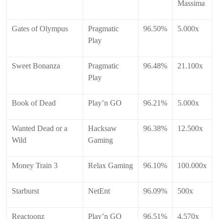
Massima
Gates of Olympus
Pragmatic
96.50%
5.000x
Play
Sweet Bonanza
Pragmatic
96.48%
21.100x
Play
Book of Dead
Play’n GO
96.21%
5.000x
Wanted Dead or a
Hacksaw
96.38%
12.500x
Wild
Gaming
Money Train 3
Relax Gaming
96.10%
100.000x
Starburst
NetEnt
96.09%
500x
Reactoonz
Play’n GO
96.51%
4.570x