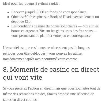
idéal pour les joueurs à rythme rapide :
Recevez jusqu’à €500 en fonds de correspondance.
Obtenez 50 free spins sur Book of Dead avec seulement un
dépôt de €10.
Les conditions de mise du bonus sont claires — 40x sur les
bonus en argent et 20x sur les gains issus des free spins —
vous permettant de planifier votre jeu en conséquence.
L’essentiel est que ces bonus ne nécessitent pas de longues
périodes pour être débloqués ; vous pouvez les utiliser
immédiatement après avoir confirmé votre compte.
8. Moments de casino en direct
qui vont vite
Si vous préférez l’action en direct mais que vous souhaitez tout de
même des sensations rapides, Stakes propose une sélection de
tables en direct courtes :