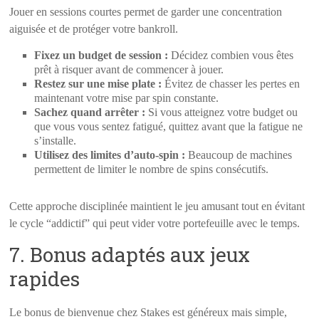
Jouer en sessions courtes permet de garder une concentration
aiguisée et de protéger votre bankroll.
Fixez un budget de session :
Décidez combien vous êtes
prêt à risquer avant de commencer à jouer.
Restez sur une mise plate :
Évitez de chasser les pertes en
maintenant votre mise par spin constante.
Sachez quand arrêter :
Si vous atteignez votre budget ou
que vous vous sentez fatigué, quittez avant que la fatigue ne
s’installe.
Utilisez des limites d’auto‑spin :
Beaucoup de machines
permettent de limiter le nombre de spins consécutifs.
Cette approche disciplinée maintient le jeu amusant tout en évitant
le cycle “addictif” qui peut vider votre portefeuille avec le temps.
7. Bonus adaptés aux jeux
rapides
Le bonus de bienvenue chez Stakes est généreux mais simple,