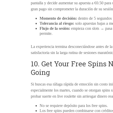
pantalla y decide aumentar su apuesta a €0.50 para
gran pago sin comprometer la duración de su sesión
Momento de decisión:
dentro de 5 segundos 
Tolerancia al riesgo:
solo apuestas bajas a me
Flujo de la sesión:
empieza con slots → pasa a
permite.
La experiencia termina desconectándose antes de la c
satisfactoria sin la larga rutina de sesiones maratóni
10. Get Your Free Spin
Going
Si buscas esa ráfaga rápida de emoción sin costo in
especialmente los martes, cuando se otorgan spins si
probar suerte en live roulette sin arriesgar dinero rea
No se requiere depósito para los free spins.
Los free spins pueden combinarse con créditos