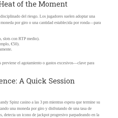
 Heat of the Moment
 disciplinado del riesgo. Los jugadores suelen adoptar una
a moneda por giro o una cantidad establecida por ronda—para
o, slots con RTP medio).
emplo, €50).
tamente.
as previene el agotamiento o gastos excesivos—clave para
ence: A Quick Session
andy Spinz casino a las 3 pm mientras espera que termine su
tando una moneda por giro y disfrutando de una tasa de
, detecta un icono de jackpot progresivo parpadeando en la