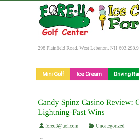
Skip
to
content
298 Plainfield Road, West Lebanon, NH 603.298.
Mini Golf
Ice Cream
Driving R
Candy Spinz Casino Review: Q
Lightning‑Fast Wins
foreu3@aol.com
Uncategorized