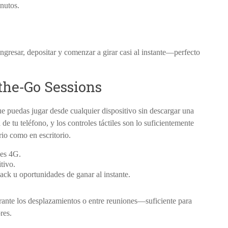
nutos.
ingresar, depositar y comenzar a girar casi al instante—perfecto
the‑Go Sessions
ue puedas jugar desde cualquier dispositivo sin descargar una
 de tu teléfono, y los controles táctiles son lo suficientemente
rio como en escritorio.
des 4G.
tivo.
ack u oportunidades de ganar al instante.
rante los desplazamientos o entre reuniones—suficiente para
res.