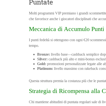
Puntate
Molti programmi VIP premiano i grandi scommettitori
che favorisce anche i giocatori disciplinati che acc
Meccanica di Accumulo Punti
I punti fedeltà si ottengono con ogni €20 scommessi
tempo.
Bronze:
livello base—cashback semplice dop
Silver:
cashback più alto e mini‑bonus esclus
Gold:
promozioni personalizzate legate alle a
Platinum:
livello massimo con rakeback consis
Questa struttura premia la costanza più che le puntat
Strategia di Ricompensa alla 
Chi mantiene abitudini di puntata regolari sale di l