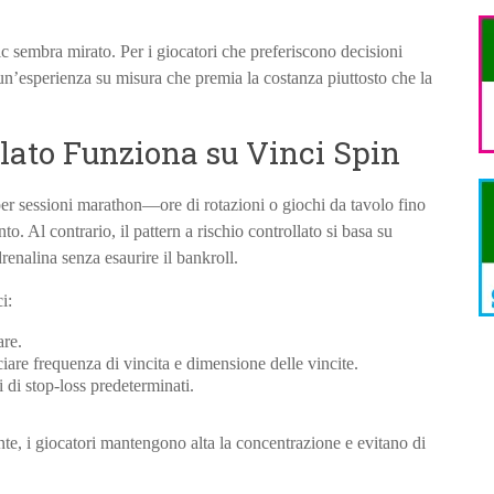
ic sembra mirato. Per i giocatori che preferiscono decisioni
 un’esperienza su misura che premia la costanza piuttosto che la
llato Funziona su Vinci Spin
per sessioni marathon—ore di rotazioni o giochi da tavolo fino
o. Al contrario, il pattern a rischio controllato si basa su
renalina senza esaurire il bankroll.
i:
are.
ciare frequenza di vincita e dimensione delle vincite.
 di stop‑loss predeterminati.
e, i giocatori mantengono alta la concentrazione e evitano di