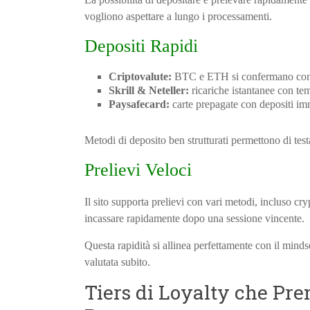
vogliono aspettare a lungo i processamenti.
Depositi Rapidi
Criptovalute:
BTC e ETH si confermano con t
Skrill & Neteller:
ricariche istantanee con te
Paysafecard:
carte prepagate con depositi im
Metodi di deposito ben strutturati permettono di testa
Prelievi Veloci
Il sito supporta prelievi con vari metodi, incluso cr
incassare rapidamente dopo una sessione vincente.
Questa rapidità si allinea perfettamente con il minds
valutata subito.
Tiers di Loyalty che Pr