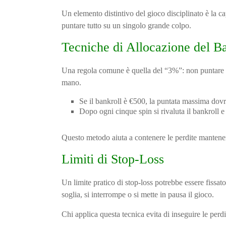
Un elemento distintivo del gioco disciplinato è la ca
puntare tutto su un singolo grande colpo.
Tecniche di Allocazione del B
Una regola comune è quella del “3%”: non puntare pi
mano.
Se il bankroll è €500, la puntata massima dov
Dopo ogni cinque spin si rivaluta il bankroll e 
Questo metodo aiuta a contenere le perdite mantenen
Limiti di Stop‑Loss
Un limite pratico di stop‑loss potrebbe essere fissa
soglia, si interrompe o si mette in pausa il gioco.
Chi applica questa tecnica evita di inseguire le perd