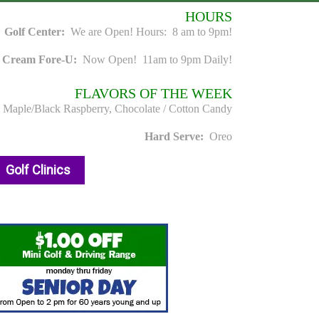
HOURS
Golf Center:
We are Open! Hours: 8 am to 9pm!
e Cream Fore-U:
Now Open! 11am to 9pm Daily!
FLAVORS OF THE WEEK
, Maple/Black Raspberry, Chocolate / Cotton Candy
Hard Serve:
Oreo
Golf Clinics