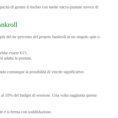
pacità di gestire il rischio con molte micro‑puntate invece di
ankroll
ù del tre percento del proprio bankroll in un singolo spin o
rebbe essere €15.
si adatta la puntata.
do comunque la possibilità di vincite significative.
to al 10% del budget di sessione. Una volta raggiunta questa
ite e si ferma con soddisfazione.