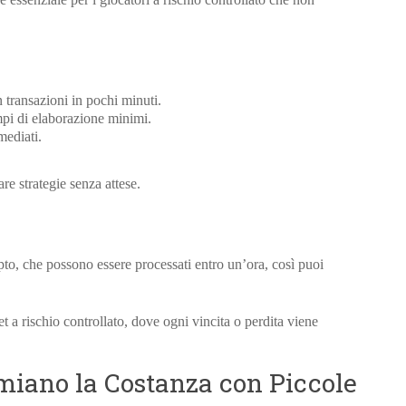
ransazioni in pochi minuti.
mpi di elaborazione minimi.
mediati.
re strategie senza attese.
ypto, che possono essere processati entro un’ora, così puoi
et a rischio controllato, dove ogni vincita o perdita viene
emiano la Costanza con Piccole