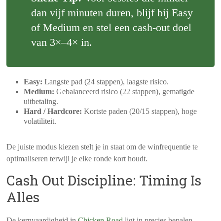
dan vijf minuten duren, blijf bij Easy
of Medium en stel een cash‑out doel
van 3×–4× in.
Easy:
Langste pad (24 stappen), laagste risico.
Medium:
Gebalanceerd risico (22 stappen), gematigde
uitbetaling.
Hard / Hardcore:
Kortste paden (20/15 stappen), hoge
volatiliteit.
De juiste modus kiezen stelt je in staat om de winfrequentie te
optimaliseren terwijl je elke ronde kort houdt.
Cash Out Discipline: Timing Is
Alles
De kernvaardigheid in
Chicken Road
ligt in precies bepalen