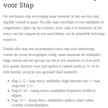
voor Stap
De mechanics zijn eenvoudig maar boeiend: je tikt om één stap
tegelijk vooruit te gaan. Na elke stap verschijnt er een multiplier in
vetgedrukte cijfers op het scherm. Jouw taak is te beslissen of het
risico van het stappen in een onzichtbare val de potentiële beloning
waard is.
Omdat elke stap een incrementeel risico met zich meebrengt,
voelen de eerste bewegingen veilig, maar naarmate de multiplier
stijgt, neemt ook het gevaar toe dat je een manhole of oven treft.
Een goede shortcut voor snel spelen is cashen zodra je 3× of 4×
hebt bereikt, tenzij je een agressief doel nastreeft.
Stap 1–5 – laag risico; multiplier stijgt meestal van 1× naar
ongeveer 1.5×.
Stap 6–10 – matig risico; multipliers beginnen sneller te
stijgen.
Stap 11+ – hoog risico; multipliers spiken, maar vallen
worden waarschijnlijker.