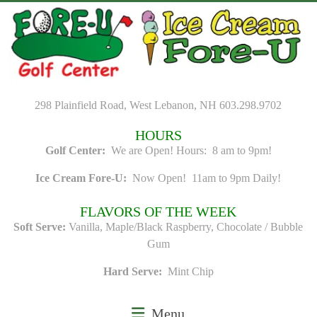
Skip
to
content
298 Plainfield Road, West Lebanon, NH 603.298.9702
HOURS
Golf Center:
We are Open! Hours: 8 am to 9pm!
Ice Cream Fore-U:
Now Open! 11am to 9pm Daily!
FLAVORS OF THE WEEK
Soft Serve:
Vanilla, Maple/Black Raspberry, Chocolate / Bubble
Gum
Hard Serve:
Mint Chip
Menu