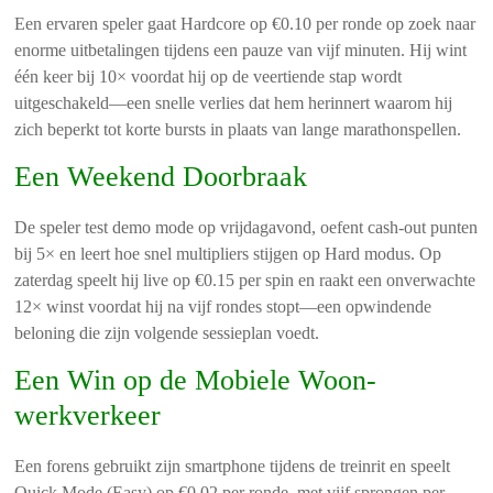
Een ervaren speler gaat Hardcore op €0.10 per ronde op zoek naar
enorme uitbetalingen tijdens een pauze van vijf minuten. Hij wint
één keer bij 10× voordat hij op de veertiende stap wordt
uitgeschakeld—een snelle verlies dat hem herinnert waarom hij
zich beperkt tot korte bursts in plaats van lange marathonspellen.
Een Weekend Doorbraak
De speler test demo mode op vrijdagavond, oefent cash‑out punten
bij 5× en leert hoe snel multipliers stijgen op Hard modus. Op
zaterdag speelt hij live op €0.15 per spin en raakt een onverwachte
12× winst voordat hij na vijf rondes stopt—een opwindende
beloning die zijn volgende sessieplan voedt.
Een Win op de Mobiele Woon-
werkverkeer
Een forens gebruikt zijn smartphone tijdens de treinrit en speelt
Quick Mode (Easy) op €0.02 per ronde, met vijf sprongen per