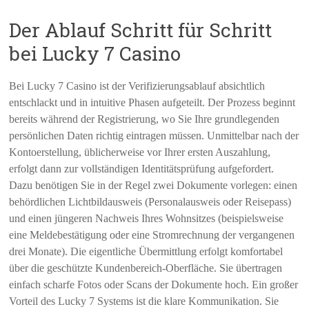
Der Ablauf Schritt für Schritt
bei Lucky 7 Casino
Bei Lucky 7 Casino ist der Verifizierungsablauf absichtlich
entschlackt und in intuitive Phasen aufgeteilt. Der Prozess beginnt
bereits während der Registrierung, wo Sie Ihre grundlegenden
persönlichen Daten richtig eintragen müssen. Unmittelbar nach der
Kontoerstellung, üblicherweise vor Ihrer ersten Auszahlung,
erfolgt dann zur vollständigen Identitätsprüfung aufgefordert.
Dazu benötigen Sie in der Regel zwei Dokumente vorlegen: einen
behördlichen Lichtbildausweis (Personalausweis oder Reisepass)
und einen jüngeren Nachweis Ihres Wohnsitzes (beispielsweise
eine Meldebestätigung oder eine Stromrechnung der vergangenen
drei Monate). Die eigentliche Übermittlung erfolgt komfortabel
über die geschützte Kundenbereich-Oberfläche. Sie übertragen
einfach scharfe Fotos oder Scans der Dokumente hoch. Ein großer
Vorteil des Lucky 7 Systems ist die klare Kommunikation. Sie