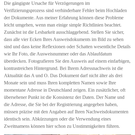
Die gängigste Ursache für Verzögerungen im
Verifizierungsprozess sind verhinderbare Fehler beim Hochladen
der Dokumente. Aus meiner Erfahrung können diese Probleme
leicht umgehen, wenn man einige simple Richtlinien beachtet.
Zunächst ist die Lesbarkeit ausschlaggebend. Stellen Sie sicher,
dass alle vier Ecken Ihres Ausweisdokuments im Bild zu sehen
sind und dass keine Reflexionen oder Schatten wesentliche Details
wie Ihr Foto, die Ausweisnummer oder das Ablaufdatum
überdecken. Fotografieren Sie den Ausweis auf einem einfarbigen,
kontrastreichen Hintergrund. Bei Ihrem Adressnachweis ist die
Aktualität das A und O. Das Dokument darf nicht älter als drei
Monate sein und muss Ihren kompletten Namen sowie Ihre
momentane Adresse in Deutschland zeigen. Ein zusätzlicher, oft
übersehener Punkt ist die Konsistenz der Daten. Der Name und
die Adresse, die Sie bei der Registrierung angegeben haben,
müssen präzise mit den Angaben auf Ihren Nachweisdokumenten
identisch sein. Abkürzungen oder die Verwendung eines
Zweitnamens können hier schon zu Unstimmigkeiten führen.