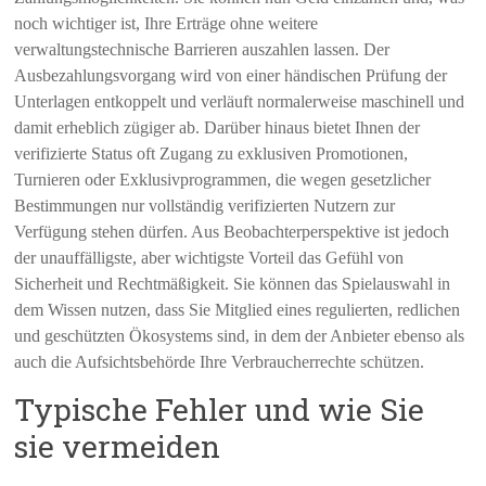
noch wichtiger ist, Ihre Erträge ohne weitere
verwaltungstechnische Barrieren auszahlen lassen. Der
Ausbezahlungsvorgang wird von einer händischen Prüfung der
Unterlagen entkoppelt und verläuft normalerweise maschinell und
damit erheblich zügiger ab. Darüber hinaus bietet Ihnen der
verifizierte Status oft Zugang zu exklusiven Promotionen,
Turnieren oder Exklusivprogrammen, die wegen gesetzlicher
Bestimmungen nur vollständig verifizierten Nutzern zur
Verfügung stehen dürfen. Aus Beobachterperspektive ist jedoch
der unauffälligste, aber wichtigste Vorteil das Gefühl von
Sicherheit und Rechtmäßigkeit. Sie können das Spielauswahl in
dem Wissen nutzen, dass Sie Mitglied eines regulierten, redlichen
und geschützten Ökosystems sind, in dem der Anbieter ebenso als
auch die Aufsichtsbehörde Ihre Verbraucherrechte schützen.
Typische Fehler und wie Sie
sie vermeiden