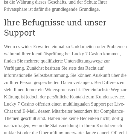
ist die Währung dieses Geschäfts, und der Schutz Ihrer
Privatsphäre ist dafür die grundlegende Grundlage.
Ihre Befugnisse und unser
Support
Wenn es wider Erwarten einmal zu Unklarheiten oder Problemen
während Ihrer Identitätsprüfung bei Lucky 7 Casino kommen,
finden Sie mehrere qualifizierte Unterstützungswege zur
Verfügung. Zunächst besitzen Sie stets das Recht auf
informationelle Selbstbestimmung. Sie können Auskunft über die
zu Ihrer Person gespeicherten Daten verlangen. Bei Differenzen
steht Ihnen ferner ein Widerspruchsrecht. Der einfachste Weg zur
Klärung ist jedoch der persönliche Kontakt zum Kundenservice.
Lucky 7 Casino offeriert einen multilingualen Support per Live-
Chat und E-Mail, dessen Mitarbeiter besonders für Compliance-
Themen geschult sind. Haben Sie keine Bedenken nicht, dortig
nachzufragen, wenn die Statusmeldung in Ihrem Kontobereich
unklar ist oder die Überprüfung unerwartet lange dauert. Oft geht