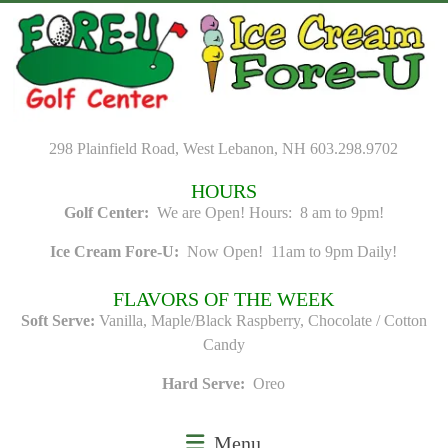
Skip
to
content
298 Plainfield Road, West Lebanon, NH 603.298.9702
HOURS
Golf Center:
We are Open! Hours: 8 am to 9pm!
Ice Cream Fore-U:
Now Open! 11am to 9pm Daily!
FLAVORS OF THE WEEK
Soft Serve:
Vanilla, Maple/Black Raspberry, Chocolate / Cotton
Candy
Hard Serve:
Oreo
Menu