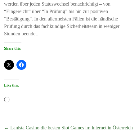
werden über jeden Statuswechsel benachrichtigt – von
“Eingereicht” über “In Prüfung” bis hin zur positiven
“Bestätigung”. In den allermeisten Fällen ist die händische
Prüfung durch das fachkundige Sicherheitsteam in weniger
Stunden beendet.
Share this:
Like this:
Loading…
←
Lanista Casino die besten Slot Games im Internet in Österreich