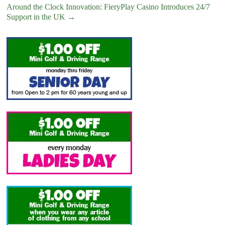
Around the Clock Innovation: FieryPlay Casino Introduces 24/7
Support in the UK
→