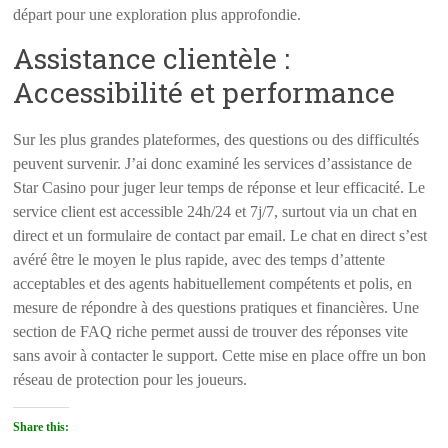
départ pour une exploration plus approfondie.
Assistance clientèle :
Accessibilité et performance
Sur les plus grandes plateformes, des questions ou des difficultés
peuvent survenir. J’ai donc examiné les services d’assistance de
Star Casino pour juger leur temps de réponse et leur efficacité. Le
service client est accessible 24h/24 et 7j/7, surtout via un chat en
direct et un formulaire de contact par email. Le chat en direct s’est
avéré être le moyen le plus rapide, avec des temps d’attente
acceptables et des agents habituellement compétents et polis, en
mesure de répondre à des questions pratiques et financières. Une
section de FAQ riche permet aussi de trouver des réponses vite
sans avoir à contacter le support. Cette mise en place offre un bon
réseau de protection pour les joueurs.
Share this: