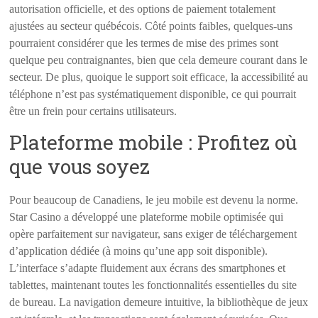
autorisation officielle, et des options de paiement totalement
ajustées au secteur québécois. Côté points faibles, quelques-uns
pourraient considérer que les termes de mise des primes sont
quelque peu contraignantes, bien que cela demeure courant dans le
secteur. De plus, quoique le support soit efficace, la accessibilité au
téléphone n’est pas systématiquement disponible, ce qui pourrait
être un frein pour certains utilisateurs.
Plateforme mobile : Profitez où
que vous soyez
Pour beaucoup de Canadiens, le jeu mobile est devenu la norme.
Star Casino a développé une plateforme mobile optimisée qui
opère parfaitement sur navigateur, sans exiger de téléchargement
d’application dédiée (à moins qu’une app soit disponible).
L’interface s’adapte fluidement aux écrans des smartphones et
tablettes, maintenant toutes les fonctionnalités essentielles du site
de bureau. La navigation demeure intuitive, la bibliothèque de jeux