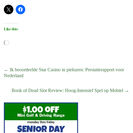
Like this:
Loading…
←
Ik beoordeelde Star Casino in piekuren: Prestatierapport voor
Nederland
Book of Dead Slot Review: Hoog‑Intensief Spel op Mobiel
→