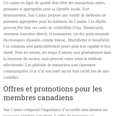
Un casino en ligne de qualité doit offrir des transactions aisées,
promptes et appropriées pour sa clientèle locale. Fort
heureusement, Star Casino propose une variété de méthodes de
paiement appropriées pour les habitants du Canada. Les dépôts
peuvent être faits via cartes de crédit/débit (Visa, Mastercard),
virements bancaires directs, et notamment, via des porte-monnaie
électroniques répandus comme Interac, MuchBetter et InstaDebit.
Ces solutions sont particulièrement prisés pour leur rapidité et leur
sûreté. Pour les retraits, les temps d’attente sont généralement dans
la moyenne du secteur, mais peuvent varier selon la méthode
sélectionnée. Les plafonds de transaction sont clairement
communiquées, et je n’ai rencontré aucun frais caché lors de mes
contrôles.
Offres et promotions pour les
membres canadiens
Star Casino comprend l’importance d’accueillir amicalement ses
nouveaux membres canadiens. L’offre de bienvenue est