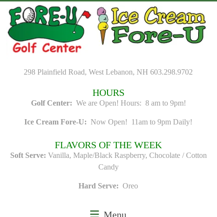
Skip
to
content
298 Plainfield Road, West Lebanon, NH 603.298.9702
HOURS
Golf Center:
We are Open! Hours: 8 am to 9pm!
Ice Cream Fore-U:
Now Open! 11am to 9pm Daily!
FLAVORS OF THE WEEK
Soft Serve:
Vanilla, Maple/Black Raspberry, Chocolate / Cotton
Candy
Hard Serve:
Oreo
Menu