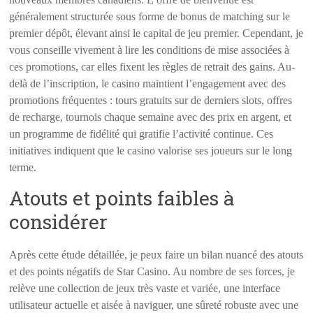
généralement structurée sous forme de bonus de matching sur le
premier dépôt, élevant ainsi le capital de jeu premier. Cependant, je
vous conseille vivement à lire les conditions de mise associées à
ces promotions, car elles fixent les règles de retrait des gains. Au-
delà de l’inscription, le casino maintient l’engagement avec des
promotions fréquentes : tours gratuits sur de derniers slots, offres
de recharge, tournois chaque semaine avec des prix en argent, et
un programme de fidélité qui gratifie l’activité continue. Ces
initiatives indiquent que le casino valorise ses joueurs sur le long
terme.
Atouts et points faibles à
considérer
Après cette étude détaillée, je peux faire un bilan nuancé des atouts
et des points négatifs de Star Casino. Au nombre de ses forces, je
relève une collection de jeux très vaste et variée, une interface
utilisateur actuelle et aisée à naviguer, une sûreté robuste avec une