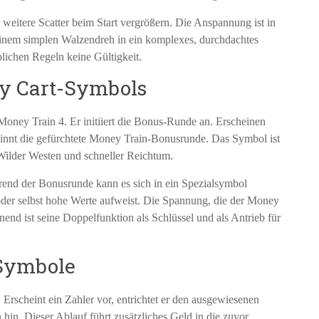
 weitere Scatter beim Start vergrößern. Die Anspannung ist in
 einem simplen Walzendreh in ein komplexes, durchdachtes
lichen Regeln keine Gültigkeit.
y Cart-Symbols
Money Train 4. Er initiiert die Bonus-Runde an. Erscheinen
ginnt die gefürchtete Money Train-Bonusrunde. Das Symbol ist
 Wilder Westen und schneller Reichtum.
rend der Bonusrunde kann es sich in ein Spezialsymbol
 oder selbst hohe Werte aufweist. Die Spannung, die der Money
annend ist seine Doppelfunktion als Schlüssel und als Antrieb für
-Symbole
Erscheint ein Zahler vor, entrichtet er den ausgewiesenen
in. Dieser Ablauf führt zusätzliches Geld in die zuvor