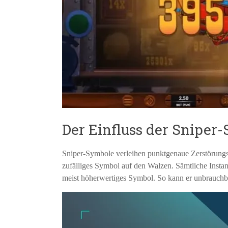
Der Einfluss der Sniper
Sniper-Symbole verleihen punktgenaue Zerstörungskra
zufälliges Symbol auf den Walzen. Sämtliche Instan
meist höherwertiges Symbol. So kann er unbrauchb