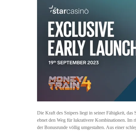
Die Kraft des Snipers liegt in seiner Fähigkeit, da
ebnet den Weg für lukrativere Kombinationen. Im 
der Bonusrunde völlig umgestalten. Aus einer sch