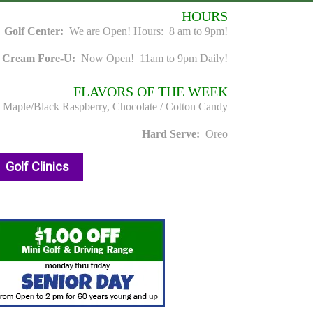
HOURS
Golf Center:
We are Open! Hours: 8 am to 9pm!
e Cream Fore-U:
Now Open! 11am to 9pm Daily!
FLAVORS OF THE WEEK
, Maple/Black Raspberry, Chocolate / Cotton Candy
Hard Serve:
Oreo
Golf Clinics