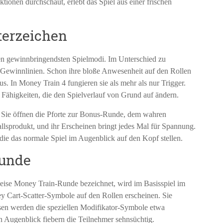
ionen durchschaut, erlebt das Spiel aus einer frischen
terzeichen
den gewinnbringendsten Spielmodi. Im Unterschied zu
Gewinnlinien. Schon ihre bloße Anwesenheit auf den Rollen
aus. In Money Train 4 fungieren sie als mehr als nur Trigger.
n Fähigkeiten, die den Spielverlauf von Grund auf ändern.
ik. Sie öffnen die Pforte zur Bonus-Runde, dem wahren
allsprodukt, und ihr Erscheinen bringt jedes Mal für Spannung.
 die das normale Spiel im Augenblick auf den Kopf stellen.
runde
eise Money Train-Runde bezeichnet, wird im Basisspiel im
ey Cart-Scatter-Symbole auf den Rollen erscheinen. Sie
esen werden die speziellen Modifikator-Symbole etwa
n Augenblick fiebern die Teilnehmer sehnsüchtig.