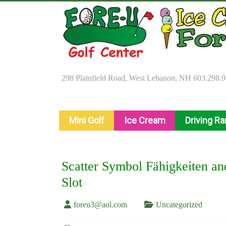
Skip
to
content
298 Plainfield Road, West Lebanon, NH 603.298.
Mini Golf
Ice Cream
Driving R
Scatter Symbol Fähigkeiten an
Slot
foreu3@aol.com
Uncategorized