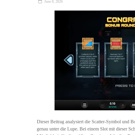
June 8, 2026
Dieser Beitrag analysiert die Scatter-Symbol un
genau unter die Lupe. Bei einem Slot mit dieser S