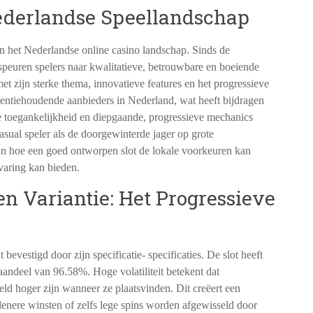
Nederlandse Speellandschap
n het Nederlandse online casino landschap. Sinds de
 speuren spelers naar kwalitatieve, betrouwbare en boeiende
et zijn sterke thema, innovatieve features en het progressieve
licentiehoudende aanbieders in Nederland, wat heeft bijdragen
e toegankelijkheid en diepgaande, progressieve mechanics
sual speler als de doorgewinterde jager op grote
 van hoe een goed ontworpen slot de lokale voorkeuren kan
rvaring kan bieden.
en Variantie: Het Progressieve
vestigd door zijn specificatie- specificaties. De slot heeft
 aandeel van 96.58%. Hoge volatiliteit betekent dat
ld hoger zijn wanneer ze plaatsvinden. Dit creëert een
enere winsten of zelfs lege spins worden afgewisseld door