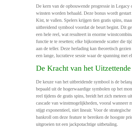
De kern van de opbouwende progressie in Legacy of 
winsten worden behaald. Deze bonus wordt gestart 
Kist, te vallen. Spelers krijgen tien gratis spins, m
uitbreidend symbool voordat de beurt begint. Dit ge
een hele reel, wat resulteert in enorme winstcombi
functie te te resetten; elke bijkomende scatter die tij
aan de teller. Deze herlading kan theoretisch gezi
een lange, lucratieve sessie waar de spanning met e
De Kracht van het Uitzettend
De keuze van het uitbreidende symbool is de belangr
bepaald uit de hogerwaardige symbolen op het mome
reel tijdens de gratis spins, breidt het zich meteen ui
cascade van winstmogelijkheden, vooral wanneer mee
stijgt exponentieel, niet lineair. Voor de strategisc
bankroll om deze feature te bereiken de hoogste prio
uitgroeien tot een jackpotachtige uitbetaling.