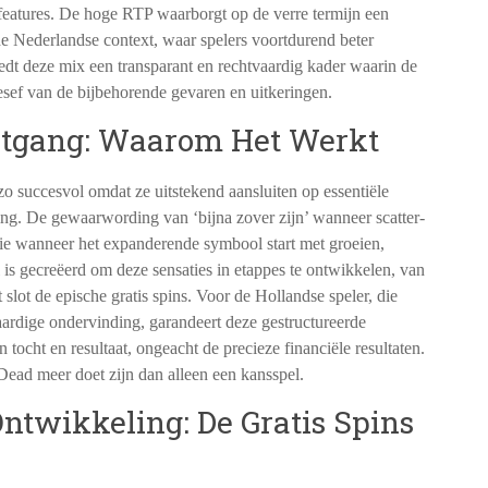
features. De hoge RTP waarborgt op de verre termijn een
de Nederlandse context, waar spelers voortdurend beter
edt deze mix een transparant en rechtvaardig kader waarin de
besef van de bijbehorende gevaren en uitkeringen.
rtgang: Waarom Het Werkt
o succesvol omdat ze uitstekend aansluiten op essentiële
ing. De gewaarwording van ‘bijna zover zijn’ wanneer scatter-
atie wanneer het expanderende symbool start met groeien,
l is gecreëerd om deze sensaties in etappes te ontwikkelen, van
slot de epische gratis spins. Voor de Hollandse speler, die
aardige ondervinding, garandeert deze gestructureerde
ocht en resultaat, ongeacht de precieze financiële resultaten.
Dead meer doet zijn dan alleen een kansspel.
ntwikkeling: De Gratis Spins