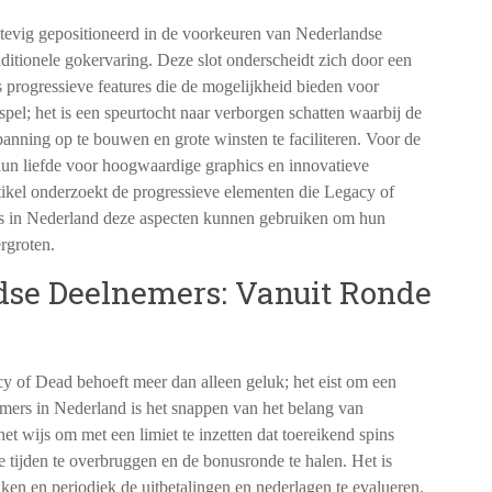
tevig gepositioneerd in de voorkeuren van Nederlandse
aditionele gokervaring. Deze slot onderscheidt zich door een
s progressieve features die de mogelijkheid bieden voor
spel; het is een speurtocht naar verborgen schatten waarbij de
ning op te bouwen en grote winsten te faciliteren. Voor de
un liefde voor hoogwaardige graphics en innovatieve
tikel onderzoekt de progressieve elementen die Legacy of
ers in Nederland deze aspecten kunnen gebruiken om hun
rgroten.
se Deelnemers: Vanuit Ronde
cy of Dead behoeft meer dan alleen geluk; het eist om een
mers in Nederland is het snappen van het belang van
et wijs om met een limiet te inzetten dat toereikend spins
 tijden te overbruggen en de bonusronde te halen. Het is
ken en periodiek de uitbetalingen en nederlagen te evalueren.