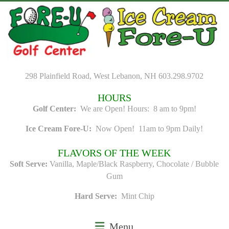
Skip
to
content
298 Plainfield Road, West Lebanon, NH 603.298.9702
HOURS
Golf Center:
We are Open! Hours: 8 am to 9pm!
Ice Cream Fore-U:
Now Open! 11am to 9pm Daily!
FLAVORS OF THE WEEK
Soft Serve:
Vanilla, Maple/Black Raspberry, Chocolate / Bubble
Gum
Hard Serve:
Mint Chip
Menu