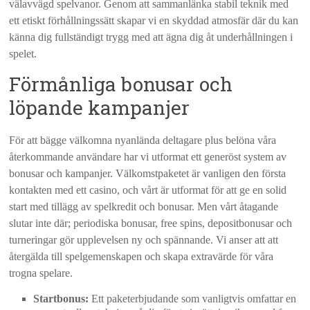
välavvägd spelvanor. Genom att sammanlänka stabil teknik med
ett etiskt förhållningssätt skapar vi en skyddad atmosfär där du kan
känna dig fullständigt trygg med att ägna dig åt underhållningen i
spelet.
Förmånliga bonusar och
löpande kampanjer
För att bägge välkomna nyanlända deltagare plus belöna våra
återkommande användare har vi utformat ett generöst system av
bonusar och kampanjer. Välkomstpaketet är vanligen den första
kontakten med ett casino, och vårt är utformat för att ge en solid
start med tillägg av spelkredit och bonusar. Men vårt åtagande
slutar inte där; periodiska bonusar, free spins, depositbonusar och
turneringar gör upplevelsen ny och spännande. Vi anser att att
återgälda till spelgemenskapen och skapa extravärde för våra
trogna spelare.
Startbonus:
Ett paketerbjudande som vanligtvis omfattar en