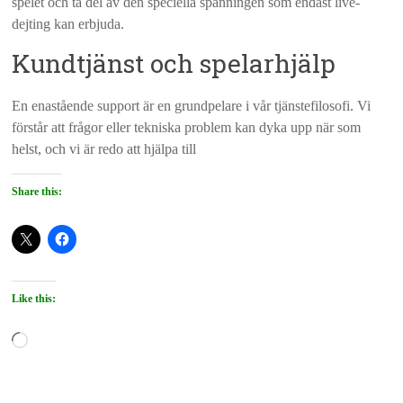
spelet och ta del av den speciella spänningen som endast live-
dejting kan erbjuda.
Kundtjänst och spelarhjälp
En enastående support är en grundpelare i vår tjänstefilosofi. Vi
förstår att frågor eller tekniska problem kan dyka upp när som
helst, och vi är redo att hjälpa till
Share this:
Like this:
Loading…