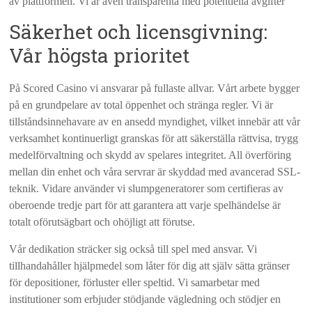
av plattformen. Vi är även transparenta med potentiella avgifter
Säkerhet och licensgivning:
Vår högsta prioritet
På Scored Casino vi ansvarar på fullaste allvar. Vårt arbete bygger
på en grundpelare av total öppenhet och stränga regler. Vi är
tillståndsinnehavare av en ansedd myndighet, vilket innebär att vår
verksamhet kontinuerligt granskas för att säkerställa rättvisa, trygg
medelförvaltning och skydd av spelares integritet. All överföring
mellan din enhet och våra servrar är skyddad med avancerad SSL-
teknik. Vidare använder vi slumpgeneratorer som certifieras av
oberoende tredje part för att garantera att varje spelhändelse är
totalt oförutsägbart och ohöjligt att förutse.
Vår dedikation sträcker sig också till spel med ansvar. Vi
tillhandahåller hjälpmedel som låter för dig att själv sätta gränser
för depositioner, förluster eller speltid. Vi samarbetar med
institutioner som erbjuder stödjande vägledning och stödjer en