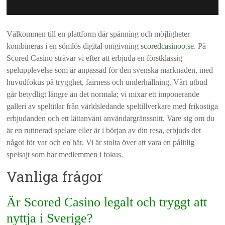
Välkommen till en plattform där spänning och möjligheter
kombineras i en sömlös digital omgivning
scoredcasinoo.se
. På
Scored Casino strävar vi efter att erbjuda en förstklassig
spelupplevelse som är anpassad för den svenska marknaden, med
huvudfokus på trygghet, fairness och underhållning. Vårt utbud
går betydligt längre än det normala; vi mixar ett imponerande
galleri av speltitlar från världsledande speltillverkare med frikostiga
erbjudanden och ett lättanvänt användargränssnitt. Vare sig om du
är en rutinerad spelare eller är i början av din resa, erbjuds det
något för var och en här. Vi är stolta över att vara en pålitlig
spelsajt som har medlemmen i fokus.
Vanliga frågor
Är Scored Casino legalt och tryggt att
nyttja i Sverige?