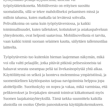
työpöytätietokonetta. Mobiiliversio on erityisen suosittu
suomalaisilla, sillä se tekee mahdolliseksi pelaamisen missä ja
milloin tahansa, kuten matkalla tai levätessä sohvalla.
Pelivalikoima on sama kuin työpöytäversiossa, ja kaikki
toiminnallisuudet, kuten talletukset, kotiutukset ja asiakaspalveluun
yhteydenotto, ovat helposti saatavissa. Mobiilisovellusta ei tarvita,
vaan kaikki toimii suoraan selaimen kautta, säilyttäen tallennustilaa
laitteelta.
Työpöytäversio tuo kuitenkin hieman laajemman näkymän, mikä
voi olla valtti pelaajille, jotka pitävät pitkistä pelisessioneista tai
haluavat seurata useampaa peliä tai livekasinopöytää yhtä aikaa.
Käyttöliittymä on selkeä ja luonteva molemmissa ympäristöissä, ja
suomenkielinen käyttöopastus tarjoaa navigoinnista helppoa jopa
aloittelijoille. Suorituskyky on nopea ja vakaa, mikä varmistaa, että
pelikierrokset ja livejakajien streamit toimivat kitkattomasti myös
Suomen laajakaistayhteyksillä. Tämä tarkka suunnittelu kaikilla
alustoilla on osoitus Qbetin panostuksesta käyttäjäkokemukseen.