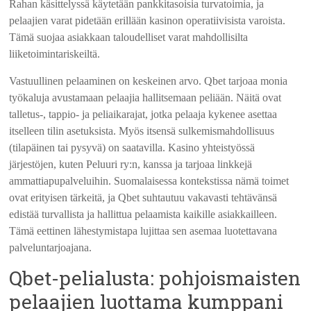
Rahan käsittelyssä käytetään pankkitasoisia turvatoimia, ja
pelaajien varat pidetään erillään kasinon operatiivisista varoista.
Tämä suojaa asiakkaan taloudelliset varat mahdollisilta
liiketoimintariskeiltä.
Vastuullinen pelaaminen on keskeinen arvo. Qbet tarjoaa monia
työkaluja avustamaan pelaajia hallitsemaan peliään. Näitä ovat
talletus-, tappio- ja peliaikarajat, jotka pelaaja kykenee asettaa
itselleen tilin asetuksista. Myös itsensä sulkemismahdollisuus
(tilapäinen tai pysyvä) on saatavilla. Kasino yhteistyössä
järjestöjen, kuten Peluuri ry:n, kanssa ja tarjoaa linkkejä
ammattiapupalveluihin. Suomalaisessa kontekstissa nämä toimet
ovat erityisen tärkeitä, ja Qbet suhtautuu vakavasti tehtävänsä
edistää turvallista ja hallittua pelaamista kaikille asiakkailleen.
Tämä eettinen lähestymistapa lujittaa sen asemaa luotettavana
palveluntarjoajana.
Qbet-pelialusta: pohjoismaisten
pelaajien luottama kumppani