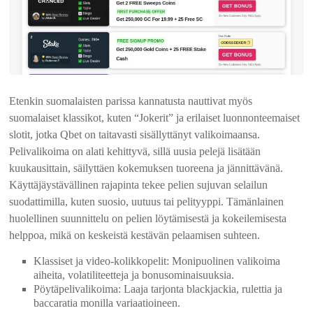
Etenkin suomalaisten parissa kannatusta nauttivat myös
suomalaiset klassikot, kuten “Jokerit” ja erilaiset luonnonteemaiset
slotit, jotka Qbet on taitavasti sisällyttänyt valikoimaansa.
Pelivalikoima on alati kehittyvä, sillä uusia pelejä lisätään
kuukausittain, säilyttäen kokemuksen tuoreena ja jännittävänä.
Käyttäjäystävällinen rajapinta tekee pelien sujuvan selailun
suodattimilla, kuten suosio, uutuus tai pelityyppi. Tämänlainen
huolellinen suunnittelu on pelien löytämisestä ja kokeilemisesta
helppoa, mikä on keskeistä kestävän pelaamisen suhteen.
Klassiset ja video-kolikkopelit: Monipuolinen valikoima
aiheita, volatiliteetteja ja bonusominaisuuksia.
Pöytäpelivalikoima: Laaja tarjonta blackjackia, rulettia ja
baccaratia monilla variaatioineen.