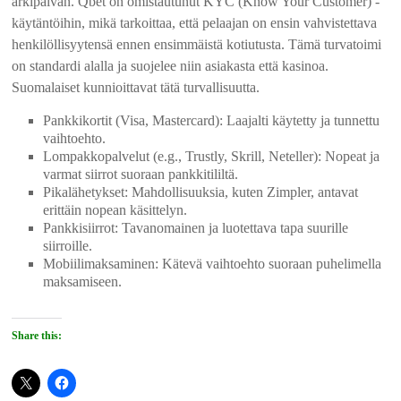
arkipäivän. Qbet on omistautunut KYC (Know Your Customer) -
käytäntöihin, mikä tarkoittaa, että pelaajan on ensin vahvistettava
henkilöllisyytensä ennen ensimmäistä kotiutusta. Tämä turvatoimi
on standardi alalla ja suojelee niin asiakasta että kasinoa.
Suomalaiset kunnioittavat tätä turvallisuutta.
Pankkikortit (Visa, Mastercard): Laajalti käytetty ja tunnettu
vaihtoehto.
Lompakkopalvelut (e.g., Trustly, Skrill, Neteller): Nopeat ja
varmat siirrot suoraan pankkitililtä.
Pikalähetykset: Mahdollisuuksia, kuten Zimpler, antavat
erittäin nopean käsittelyn.
Pankkisiirrot: Tavanomainen ja luotettava tapa suurille
siirroille.
Mobiilimaksaminen: Kätevä vaihtoehto suoraan puhelimella
maksamiseen.
Share this: