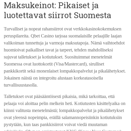
Maksukeinot: Pikaiset ja
luotettavat siirrot Suomesta
Turvalliset ja nopeat rahansiirrot ovat verkkokasinokokemuksen
peruspilareita. Qbet Casino tarjoaa suomalaisille pelaajille laajan
valikoiman tunnettuja ja varmoja maksutapoja. Nämä vaihtoehdot
huomioivat paikalliset tavat ja tarpeet, tehden mahdolliseksi
sujuvat talletukset ja kotiutukset. Suosituimmat menetelmät
Suomessa ovat luottokortit (Visa/Mastercard), sirulliset
pankkikortit sekä monenlaiset lompakkopalvelut ja pikalähetykset.
Jokainen näistä on integroitu alustaan korkeatasoisella
turvallisuustasolla.
Talletukset ovat pääsääntöisesti pikaisia, mikä tarkoittaa, että
pelaaja voi aloittaa pelin melkein heti. Kotiutusten käsittelyaika on
kiinni valitusta menetelmästä; lompakkopalvelut ja pikalähetykset
ovat yleensä nopeimpia, eräillä salamannopeisiinkin kotiutuksiin
pystytään, kun taas pankkisiirrot voivat viedä muutaman