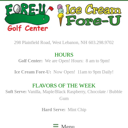
Skip
to
content
298 Plainfield Road, West Lebanon, NH 603.298.9702
HOURS
Golf Center:
We are Open! Hours: 8 am to 9pm!
Ice Cream Fore-U:
Now Open! 11am to 9pm Daily!
FLAVORS OF THE WEEK
Soft Serve:
Vanilla, Maple/Black Raspberry, Chocolate / Bubble
Gum
Hard Serve:
Mint Chip
Menu