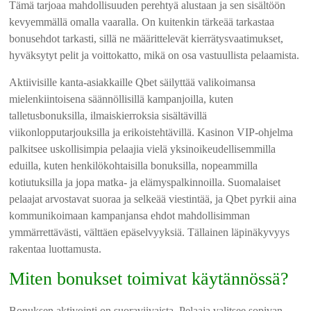
Tämä tarjoaa mahdollisuuden perehtyä alustaan ja sen sisältöön
kevyemmällä omalla vaaralla. On kuitenkin tärkeää tarkastaa
bonusehdot tarkasti, sillä ne määrittelevät kierrätysvaatimukset,
hyväksytyt pelit ja voittokatto, mikä on osa vastuullista pelaamista.
Aktiivisille kanta-asiakkaille Qbet säilyttää valikoimansa
mielenkiintoisena säännöllisillä kampanjoilla, kuten
talletusbonuksilla, ilmaiskierroksia sisältävillä
viikonlopputarjouksilla ja erikoistehtävillä. Kasinon VIP-ohjelma
palkitsee uskollisimpia pelaajia vielä yksinoikeudellisemmilla
eduilla, kuten henkilökohtaisilla bonuksilla, nopeammilla
kotiutuksilla ja jopa matka- ja elämyspalkinnoilla. Suomalaiset
pelaajat arvostavat suoraa ja selkeää viestintää, ja Qbet pyrkii aina
kommunikoimaan kampanjansa ehdot mahdollisimman
ymmärrettävästi, välttäen epäselvyyksiä. Tällainen läpinäkyvyys
rakentaa luottamusta.
Miten bonukset toimivat käytännössä?
Bonuksen aktivointi on suoraviivaista. Pelaaja valitsee sopivan