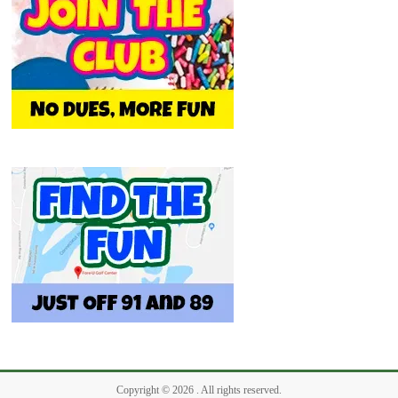
Copyright © 2026
. All rights reserved.