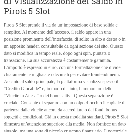
di Visualizzazione del Saldo in
Pirots 5 Slot
Pirots 5 Slot prende il via da un’impostazione di base solida e
semplice. Al momento dell’accesso, il saldo appare in una
posizione prominente dell’interfaccia, di solito in alto a destra o in
un apposito header, consultabile da ogni sezione del sito. Questo
dato si modifica in tempo reale, dopo ogni spin, puntata o
transazione. La sua accuratezza è costantemente garantita.
L’importo è espresso in euro, con una formattazione che divide
chiaramente le migliaia e i decimali per evitare fraintendimenti.
Accanto al saldo principale, la piattaforma visualizza spesso il
“Credito Giocabile” e, in modo distinto, l’ammontare delle
“Vincite in Attesa” o dei bonus attivi. Questa separazione è
cruciale. Consente di separare con un colpo d’occhio il capitale di
partenza dalle vincite ancora da accreditare o dai fondi bonus
soggetti a condizioni. Già in questa modalità standard, Pirots 5 Slot
dimostra un’attenzione superiore alla media. Non fornisce un dato
singolo, ma una sorta di piccolo cruscotto finanziario. Il potenziale