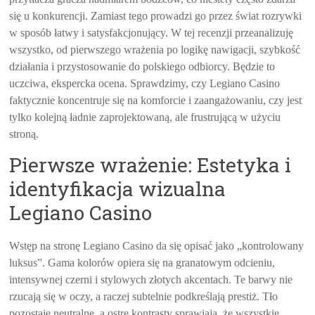
się u konkurencji. Zamiast tego prowadzi go przez świat rozrywki
w sposób łatwy i satysfakcjonujący. W tej recenzji przeanalizuję
wszystko, od pierwszego wrażenia po logikę nawigacji, szybkość
działania i przystosowanie do polskiego odbiorcy. Będzie to
uczciwa, ekspercka ocena. Sprawdzimy, czy Legiano Casino
faktycznie koncentruje się na komforcie i zaangażowaniu, czy jest
tylko kolejną ładnie zaprojektowaną, ale frustrującą w użyciu
stroną.
Pierwsze wrażenie: Estetyka i
identyfikacja wizualna
Legiano Casino
Wstęp na stronę Legiano Casino da się opisać jako „kontrolowany
luksus”. Gama kolorów opiera się na granatowym odcieniu,
intensywnej czerni i stylowych złotych akcentach. Te barwy nie
rzucają się w oczy, a raczej subtelnie podkreślają prestiż. Tło
pozostaje neutralne, a ostre kontrasty sprawiają, że wszystkie