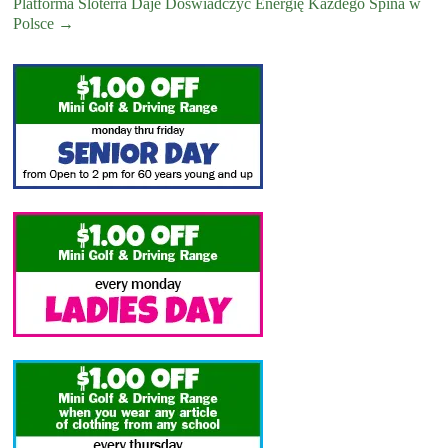
Platforma Sloterra Daje Doświadczyć Energię Każdego Spina w
Polsce
→