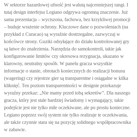
W sektorze hazardowej ufność jest walutą najcenniejszej rangi. I
tutaj design interfejsu Legiano odgrywa ogromną znaczenie. Już
sama prezentacja – wyciszona, fachowa, bez krzykliwej promocji
– buduje wrażenie ochrony. Kluczowe dane o pozwoleniach (na
przykład z Curacao) są wyraźnie dostrzegalne, zazwyczaj w
końcówce strony. Guziki odsyłające do działu kontrolowanej gry
są łatwe do znalezienia. Narzędzia do samokontroli, takie jak
konfigurowanie limitów czy okresowa rezygnacja, ukazano w
klarowny, neutralny sposób. W panelu gracza wszystkie
informacje o stanie, obrotach koniecznych do realizacji bonusu
(wagering) czy rejestrze gier są transparentne i osiągalne w kilka
kliknięć. Ten poziom transparentności w designie przekazuje
wyraźny przekaz: „Nie mamy przed tobą sekretów”. Dla naszego
gracza, który jest stale bardziej świadomy i wymagający, takie
podejście jest nie tylko mile oczekiwane, ale po prostu konieczne.
Legiano poprzez swój system nie tylko realizuje te oczekiwania,
ale także czynnie stara się na pozycję solidnego współpracownika
w zabawie.