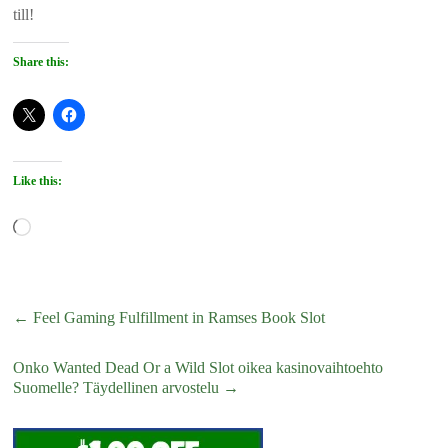
till!
Share this:
Like this:
Loading…
←
Feel Gaming Fulfillment in Ramses Book Slot
Onko Wanted Dead Or a Wild Slot oikea kasinovaihtoehto
Suomelle? Täydellinen arvostelu
→