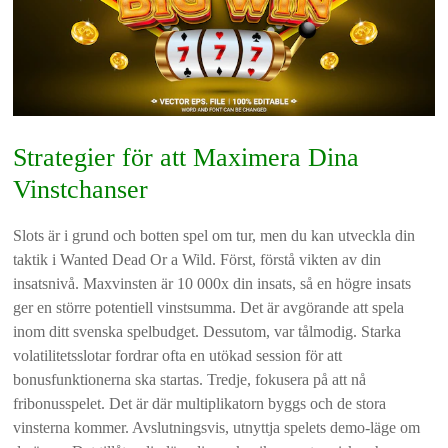
Strategier för att Maximera Dina
Vinstchanser
Slots är i grund och botten spel om tur, men du kan utveckla din
taktik i Wanted Dead Or a Wild. Först, förstå vikten av din
insatsnivå. Maxvinsten är 10 000x din insats, så en högre insats
ger en större potentiell vinstsumma. Det är avgörande att spela
inom ditt svenska spelbudget. Dessutom, var tålmodig. Starka
volatilitetsslotar fordrar ofta en utökad session för att
bonusfunktionerna ska startas. Tredje, fokusera på att nå
fribonusspelet. Det är där multiplikatorn byggs och de stora
vinsterna kommer. Avslutningsvis, utnyttja spelets demo-läge om