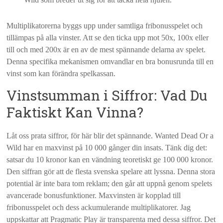
Multiplikatorerna byggs upp under samtliga fribonusspelet och
tillämpas på alla vinster. Att se den ticka upp mot 50x, 100x eller
till och med 200x är en av de mest spännande delarna av spelet.
Denna specifika mekanismen omvandlar en bra bonusrunda till en
vinst som kan förändra spelkassan.
Vinstsumman i Siffror: Vad Du
Faktiskt Kan Vinna?
Låt oss prata siffror, för här blir det spännande. Wanted Dead Or a
Wild har en maxvinst på 10 000 gånger din insats. Tänk dig det:
satsar du 10 kronor kan en vändning teoretiskt ge 100 000 kronor.
Den siffran gör att de flesta svenska spelare att lyssna. Denna stora
potential är inte bara tom reklam; den går att uppnå genom spelets
avancerade bonusfunktioner. Maxvinsten är kopplad till
fribonusspelet och dess ackumulerande multiplikatorer. Jag
uppskattar att Pragmatic Play är transparenta med dessa siffror. Det