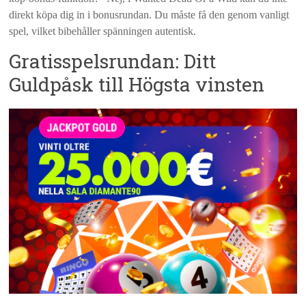
direkt köpa dig in i bonusrundan. Du måste få den genom vanligt
spel, vilket bibehåller spänningen autentisk.
Gratisspelsrundan: Ditt
Guldpåsk till Högsta vinsten