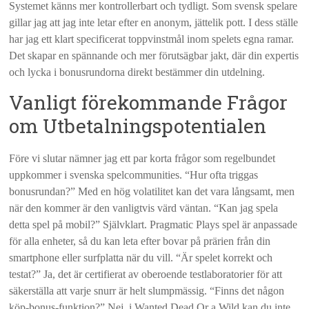
Systemet känns mer kontrollerbart och tydligt. Som svensk spelare
gillar jag att jag inte letar efter en anonym, jättelik pott. I dess ställe
har jag ett klart specificerat toppvinstmål inom spelets egna ramar.
Det skapar en spännande och mer förutsägbar jakt, där din expertis
och lycka i bonusrundorna direkt bestämmer din utdelning.
Vanligt förekommande Frågor
om Utbetalningspotentialen
Före vi slutar nämner jag ett par korta frågor som regelbundet
uppkommer i svenska spelcommunities. “Hur ofta triggas
bonusrundan?” Med en hög volatilitet kan det vara långsamt, men
när den kommer är den vanligtvis värd väntan. “Kan jag spela
detta spel på mobil?” Självklart. Pragmatic Plays spel är anpassade
för alla enheter, så du kan leta efter bovar på prärien från din
smartphone eller surfplatta när du vill. “Är spelet korrekt och
testat?” Ja, det är certifierat av oberoende testlaboratorier för att
säkerställa att varje snurr är helt slumpmässig. “Finns det någon
köp-bonus-funktion?” Nej, i Wanted Dead Or a Wild kan du inte