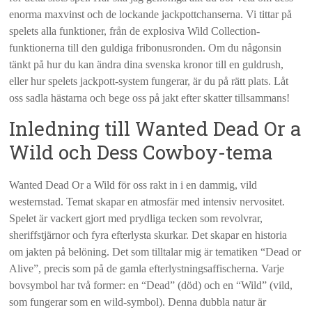
enorma maxvinst och de lockande jackpottchanserna. Vi tittar på
spelets alla funktioner, från de explosiva Wild Collection-
funktionerna till den guldiga fribonusronden. Om du någonsin
tänkt på hur du kan ändra dina svenska kronor till en guldrush,
eller hur spelets jackpott-system fungerar, är du på rätt plats. Låt
oss sadla hästarna och bege oss på jakt efter skatter tillsammans!
Inledning till Wanted Dead Or a
Wild och Dess Cowboy-tema
Wanted Dead Or a Wild för oss rakt in i en dammig, vild
westernstad. Temat skapar en atmosfär med intensiv nervositet.
Spelet är vackert gjort med prydliga tecken som revolvrar,
sheriffstjärnor och fyra efterlysta skurkar. Det skapar en historia
om jakten på belöning. Det som tilltalar mig är tematiken “Dead or
Alive”, precis som på de gamla efterlystningsaffischerna. Varje
bovsymbol har två former: en “Dead” (död) och en “Wild” (vild,
som fungerar som en wild-symbol). Denna dubbla natur är