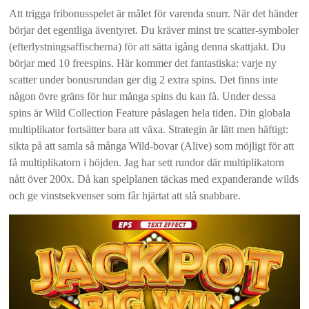
Att trigga fribonusspelet är målet för varenda snurr. När det händer
börjar det egentliga äventyret. Du kräver minst tre scatter-symboler
(efterlystningsaffischerna) för att sätta igång denna skattjakt. Du
börjar med 10 freespins. Här kommer det fantastiska: varje ny
scatter under bonusrundan ger dig 2 extra spins. Det finns inte
någon övre gräns för hur många spins du kan få. Under dessa
spins är Wild Collection Feature påslagen hela tiden. Din globala
multiplikator fortsätter bara att växa. Strategin är lätt men häftigt:
sikta på att samla så många Wild-bovar (Alive) som möjligt för att
få multiplikatorn i höjden. Jag har sett rundor där multiplikatorn
nått över 200x. Då kan spelplanen täckas med expanderande wilds
och ge vinstsekvenser som får hjärtat att slå snabbare.