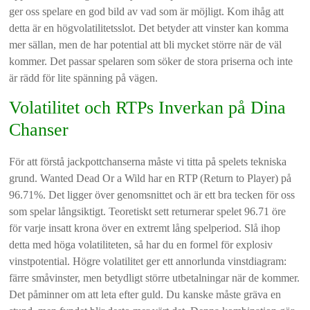
ger oss spelare en god bild av vad som är möjligt. Kom ihåg att
detta är en högvolatilitetsslot. Det betyder att vinster kan komma
mer sällan, men de har potential att bli mycket större när de väl
kommer. Det passar spelaren som söker de stora priserna och inte
är rädd för lite spänning på vägen.
Volatilitet och RTPs Inverkan på Dina
Chanser
För att förstå jackpottchanserna måste vi titta på spelets tekniska
grund. Wanted Dead Or a Wild har en RTP (Return to Player) på
96.71%. Det ligger över genomsnittet och är ett bra tecken för oss
som spelar långsiktigt. Teoretiskt sett returnerar spelet 96.71 öre
för varje insatt krona över en extremt lång spelperiod. Slå ihop
detta med höga volatiliteten, så har du en formel för explosiv
vinstpotential. Högre volatilitet ger ett annorlunda vinstdiagram:
färre småvinster, men betydligt större utbetalningar när de kommer.
Det påminner om att leta efter guld. Du kanske måste gräva en