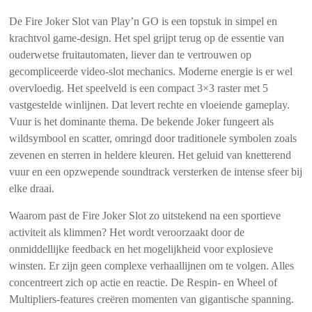
De Fire Joker Slot van Play’n GO is een topstuk in simpel en
krachtvol game-design. Het spel grijpt terug op de essentie van
ouderwetse fruitautomaten, liever dan te vertrouwen op
gecompliceerde video-slot mechanics. Moderne energie is er wel
overvloedig. Het speelveld is een compact 3×3 raster met 5
vastgestelde winlijnen. Dat levert rechte en vloeiende gameplay.
Vuur is het dominante thema. De bekende Joker fungeert als
wildsymbool en scatter, omringd door traditionele symbolen zoals
zevenen en sterren in heldere kleuren. Het geluid van knetterend
vuur en een opzwepende soundtrack versterken de intense sfeer bij
elke draai.
Waarom past de Fire Joker Slot zo uitstekend na een sportieve
activiteit als klimmen? Het wordt veroorzaakt door de
onmiddellijke feedback en het mogelijkheid voor explosieve
winsten. Er zijn geen complexe verhaallijnen om te volgen. Alles
concentreert zich op actie en reactie. De Respin- en Wheel of
Multipliers-features creëren momenten van gigantische spanning.