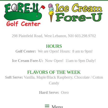
Skip
to
content
298 Plainfield Road, West Lebanon, NH 603.298.9702
HOURS
Golf Center:
We are Open! Hours: 8 am to 9pm!
Ice Cream Fore-U:
Now Open! 11am to 9pm Daily!
FLAVORS OF THE WEEK
Soft Serve:
Vanilla, Maple/Black Raspberry, Chocolate / Cotton
Candy
Hard Serve:
Oreo
Menu