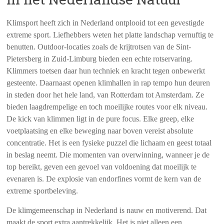
Klimsport heeft zich in Nederland ontplooid tot een gevestigde
extreme sport. Liefhebbers weten het platte landschap vernuftig te
benutten. Outdoor-locaties zoals de krijtrotsen van de Sint-
Pietersberg in Zuid-Limburg bieden een echte rotservaring.
Klimmers toetsen daar hun techniek en kracht tegen onbewerkt
gesteente. Daarnaast openen klimhallen in rap tempo hun deuren
in steden door het hele land, van Rotterdam tot Amsterdam. Ze
bieden laagdrempelige en toch moeilijke routes voor elk niveau.
De kick van klimmen ligt in de pure focus. Elke greep, elke
voetplaatsing en elke beweging naar boven vereist absolute
concentratie. Het is een fysieke puzzel die lichaam en geest totaal
in beslag neemt. Die momenten van overwinning, wanneer je de
top bereikt, geven een gevoel van voldoening dat moeilijk te
evenaren is. De explosie van endorfines vormt de kern van de
extreme sportbeleving.
De klimgemeenschap in Nederland is nauw en motiverend. Dat
maakt de sport extra aantrekkelijk. Het is niet alleen een