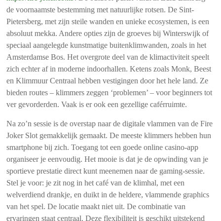
de voornaamste bestemming met natuurlijke rotsen. De Sint-
Pietersberg, met zijn steile wanden en unieke ecosystemen, is een
absoluut mekka. Andere opties zijn de groeves bij Winterswijk of
speciaal aangelegde kunstmatige buitenklimwanden, zoals in het
Amsterdamse Bos. Het overgrote deel van de klimactiviteit speelt
zich echter af in moderne indoorhallen. Ketens zoals Monk, Beest
en Klimmuur Centraal hebben vestigingen door het hele land. Ze
bieden routes – klimmers zeggen ‘problemen’ – voor beginners tot
ver gevorderden. Vaak is er ook een gezellige caférruimte.
Na zo’n sessie is de overstap naar de digitale vlammen van de Fire
Joker Slot gemakkelijk gemaakt. De meeste klimmers hebben hun
smartphone bij zich. Toegang tot een goede online casino-app
organiseer je eenvoudig. Het mooie is dat je de opwinding van je
sportieve prestatie direct kunt meenemen naar de gaming-sessie.
Stel je voor: je zit nog in het café van de klimhal, met een
welverdiend drankje, en duikt in de heldere, vlammende graphics
van het spel. De locatie maakt niet uit. De combinatie van
ervaringen staat centraal. Deze flexibiliteit is geschikt uitstekend