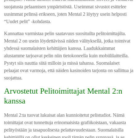
suojatusta pelaamisen ympäristöstä. Useimmat sivustot esittelee
uusimmat pelinsä erikseen, joten Mental 2 löytyy usein helposti
“Uudet pelit” -kohdasta.
Kannattaa varmistaa pelin saatavuus suosituilta pelitoimittajilta.
Mental 2 on usein löydettävissä niiden välityksellä, jotka toimivat
yhdessä suomalaisten kehittäjien kanssa. Laadukkaimmat
alustamme tarjoavat pelin niin tietokoneella kuin mobiililaitteilla.
Pystyt siis nauttia siitä milloin ja missä tahansa. Suomalaiset
pelaajat ovat varmoja, että näiden kasinoiden tarjonta on sallittua ja
suojattua.
Arvostetut Pelitoimittajat Mental 2:n
kanssa
Mental 2:ta tuovat lukuisat alan kunnioitetut pelistudiot. Nämä
toimittajat ovat tunnettuja erinomaisista grafiikoistaan, vakaasta
pelityöstään ja tasapuolisesta pelattavuudestaan. Suomalaisilla
kehittäjillä on ollut keskeinen rooli tämän pelin synnyssä, ja se