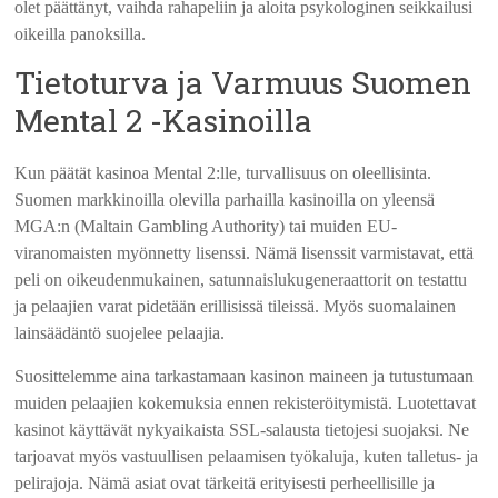
olet päättänyt, vaihda rahapeliin ja aloita psykologinen seikkailusi
oikeilla panoksilla.
Tietoturva ja Varmuus Suomen
Mental 2 -Kasinoilla
Kun päätät kasinoa Mental 2:lle, turvallisuus on oleellisinta.
Suomen markkinoilla olevilla parhailla kasinoilla on yleensä
MGA:n (Maltain Gambling Authority) tai muiden EU-
viranomaisten myönnetty lisenssi. Nämä lisenssit varmistavat, että
peli on oikeudenmukainen, satunnaislukugeneraattorit on testattu
ja pelaajien varat pidetään erillisissä tileissä. Myös suomalainen
lainsäädäntö suojelee pelaajia.
Suosittelemme aina tarkastamaan kasinon maineen ja tutustumaan
muiden pelaajien kokemuksia ennen rekisteröitymistä. Luotettavat
kasinot käyttävät nykyaikaista SSL-salausta tietojesi suojaksi. Ne
tarjoavat myös vastuullisen pelaamisen työkaluja, kuten talletus- ja
pelirajoja. Nämä asiat ovat tärkeitä erityisesti perheellisille ja