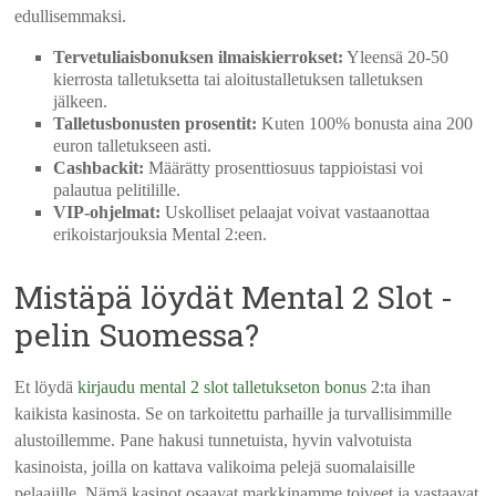
edullisemmaksi.
Tervetuliaisbonuksen ilmaiskierrokset:
Yleensä 20-50
kierrosta talletuksetta tai aloitustalletuksen talletuksen
jälkeen.
Talletusbonusten prosentit:
Kuten 100% bonusta aina 200
euron talletukseen asti.
Cashbackit:
Määrätty prosenttiosuus tappioistasi voi
palautua pelitilille.
VIP-ohjelmat:
Uskolliset pelaajat voivat vastaanottaa
erikoistarjouksia Mental 2:een.
Mistäpä löydät Mental 2 Slot -
pelin Suomessa?
Et löydä
kirjaudu mental 2 slot talletukseton bonus
2:ta ihan
kaikista kasinosta. Se on tarkoitettu parhaille ja turvallisimmille
alustoillemme. Pane hakusi tunnetuista, hyvin valvotuista
kasinoista, joilla on kattava valikoima pelejä suomalaisille
pelaajille. Nämä kasinot osaavat markkinamme toiveet ja vastaavat