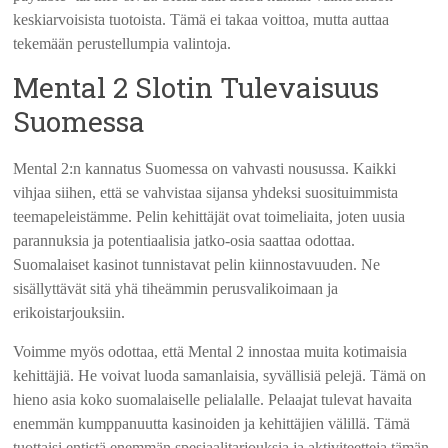
keskiarvoisista tuotoista. Tämä ei takaa voittoa, mutta auttaa
tekemään perustellumpia valintoja.
Mental 2 Slotin Tulevaisuus
Suomessa
Mental 2:n kannatus Suomessa on vahvasti nousussa. Kaikki
vihjaa siihen, että se vahvistaa sijansa yhdeksi suosituimmista
teemapeleistämme. Pelin kehittäjät ovat toimeliaita, joten uusia
parannuksia ja potentiaalisia jatko-osia saattaa odottaa.
Suomalaiset kasinot tunnistavat pelin kiinnostavuuden. Ne
sisällyttävät sitä yhä tiheämmin perusvalikoimaan ja
erikoistarjouksiin.
Voimme myös odottaa, että Mental 2 innostaa muita kotimaisia
kehittäjiä. He voivat luoda samanlaisia, syvällisiä pelejä. Tämä on
hieno asia koko suomalaiselle pelialalle. Pelaajat tulevat havaita
enemmän kumppanuutta kasinoiden ja kehittäjien välillä. Tämä
tuottaisi entistä enemmän spesiaalitarjouksia ja aktiviteetteja tämän