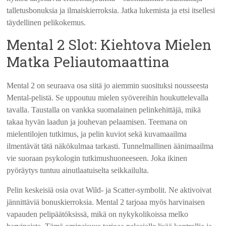
talletusbonuksia ja ilmaiskierroksia. Jatka lukemista ja etsi itsellesi
täydellinen pelikokemus.
Mental 2 Slot: Kiehtova Mielen
Matka Peliautomaattina
Mental 2 on seuraava osa siitä jo aiemmin suosituksi nousseesta
Mental-pelistä. Se uppoutuu mielen syövereihin houkuttelevalla
tavalla. Taustalla on vankka suomalainen pelinkehittäjä, mikä
takaa hyvän laadun ja jouhevan pelaamisen. Teemana on
mielentilojen tutkimus, ja pelin kuviot sekä kuvamaailma
ilmentävät tätä näkökulmaa tarkasti. Tunnelmallinen äänimaailma
vie suoraan psykologin tutkimushuoneeseen. Joka ikinen
pyöräytys tuntuu ainutlaatuiselta seikkailulta.
Pelin keskeisiä osia ovat Wild- ja Scatter-symbolit. Ne aktivoivat
jännittäviä bonuskierroksia. Mental 2 tarjoaa myös harvinaisen
vapauden pelipäätöksissä, mikä on nykykolikoissa melko