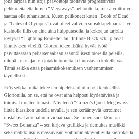
joka tarjoaa niin isoja päävoittoja tuottavia progressiivisia
pelikoneita että luovia “Megaways”-pelituotteita, missä voittorivejä
saattaa olla tuhansittain. Kuten pelikoneet kuten “Book of Dead”
ja “Gates of Olympus” ovat olleet vahvoja suosikkipelinäni. Live-
kasinolla fiilis on aina aina huipputasolla, ja kokoajan tarjolla
löytyvät “Lightning Roulette” tai “Infinite Blackjack” pitävät
jännityksen vireillä. Glorion tekee lisäksi hyvää työtä
päivittäessään peliarsenaaliaan säännöllisesti tuoreilla peleillä,
niinpä koko ajan on jotakin tuoretta ja innostavaa kokeiltavaa.
Tämä seikka estää pelaamiskokemuksen vanhentumisen
täydellisesti.
Eräs seikka, mikä tekee lempipeleistäni niin poikkeuksellisia
Glorionilla, on se, että ne ovat aina helposti löydettävissä ja
toimivat moitteettomasti. Näytteenä “Gonzo’s Quest Megaways”
liittää klassikon uudella tavalla, ja sen kerääntyvät kertoimet
nostattavat adrenaliinin virtaamaan. Se toinen suosikkini on
“Sweet Bonanza” – sen kirjava grafiikka ja riemukas musiikki
sekä mahdollisuus massiivisiin voittoihin aktivoituvilla kierroksilla