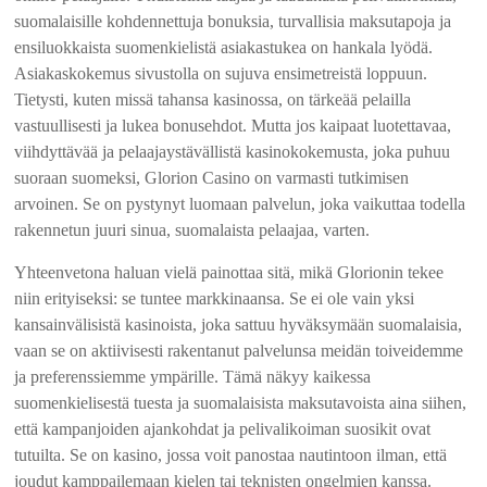
suomalaisille kohdennettuja bonuksia, turvallisia maksutapoja ja
ensiluokkaista suomenkielistä asiakastukea on hankala lyödä.
Asiakaskokemus sivustolla on sujuva ensimetreistä loppuun.
Tietysti, kuten missä tahansa kasinossa, on tärkeää pelailla
vastuullisesti ja lukea bonusehdot. Mutta jos kaipaat luotettavaa,
viihdyttävää ja pelaajaystävällistä kasinokokemusta, joka puhuu
suoraan suomeksi, Glorion Casino on varmasti tutkimisen
arvoinen. Se on pystynyt luomaan palvelun, joka vaikuttaa todella
rakennetun juuri sinua, suomalaista pelaajaa, varten.
Yhteenvetona haluan vielä painottaa sitä, mikä Glorionin tekee
niin erityiseksi: se tuntee markkinaansa. Se ei ole vain yksi
kansainvälisistä kasinoista, joka sattuu hyväksymään suomalaisia,
vaan se on aktiivisesti rakentanut palvelunsa meidän toiveidemme
ja preferenssiemme ympärille. Tämä näkyy kaikessa
suomenkielisestä tuesta ja suomalaisista maksutavoista aina siihen,
että kampanjoiden ajankohdat ja pelivalikoiman suosikit ovat
tutuilta. Se on kasino, jossa voit panostaa nautintoon ilman, että
joudut kamppailemaan kielen tai teknisten ongelmien kanssa.