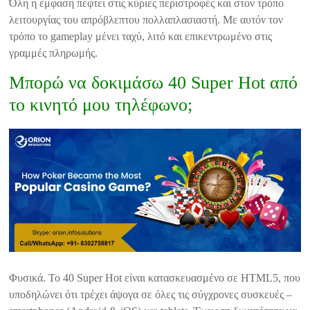
Όλη η έμφαση πέφτει στις κύριες περιστροφές και στον τρόπο
λειτουργίας του απρόβλεπτου πολλαπλασιαστή. Με αυτόν τον
τρόπο το gameplay μένει ταχύ, λιτό και επικεντρωμένο στις
γραμμές πληρωμής.
Μπορώ να δοκιμάσω 40 Super Hot από
το κινητό μου τηλέφωνο;
Φυσικά. Το 40 Super Hot είναι κατασκευασμένο σε HTML5, που
υποδηλώνει ότι τρέχει άψογα σε όλες τις σύγχρονες συσκευές –