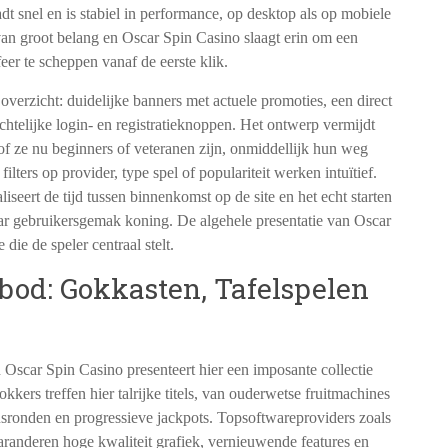
dt snel en is stabiel in performance, op desktop als op mobiele
an groot belang en Oscar Spin Casino slaagt erin om een
eer te scheppen vanaf de eerste klik.
overzicht: duidelijke banners met actuele promoties, een direct
ichtelijke login- en registratieknoppen. Het ontwerp vermijdt
f ze nu beginners of veteranen zijn, onmiddellijk hun weg
ters op provider, type spel of populariteit werken intuïtief.
seert de tijd tussen binnenkomst op de site en het echt starten
waar gebruikersgemak koning. De algehele presentatie van Oscar
ie de speler centraal stelt.
bod: Gokkasten, Tafelspelen
n Oscar Spin Casino presenteert hier een imposante collectie
Gokkers treffen hier talrijke titels, van ouderwetse fruitmachines
usronden en progressieve jackpots. Topsoftwareproviders zoals
randeren hoge kwaliteit grafiek, vernieuwende features en