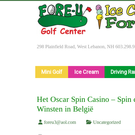
Skip
to
content
298 Plainfield Road, West Lebanon, NH 603.298.
Mini Golf
Ice Cream
Driving R
Het Oscar Spin Casino – Spin
Winsten in België
foreu3@aol.com
Uncategorized