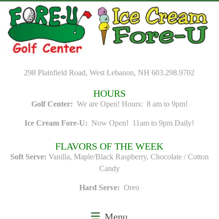
Skip
to
content
298 Plainfield Road, West Lebanon, NH 603.298.9702
HOURS
Golf Center:
We are Open! Hours: 8 am to 9pm!
Ice Cream Fore-U:
Now Open! 11am to 9pm Daily!
FLAVORS OF THE WEEK
Soft Serve:
Vanilla, Maple/Black Raspberry, Chocolate / Cotton
Candy
Hard Serve:
Oreo
Menu