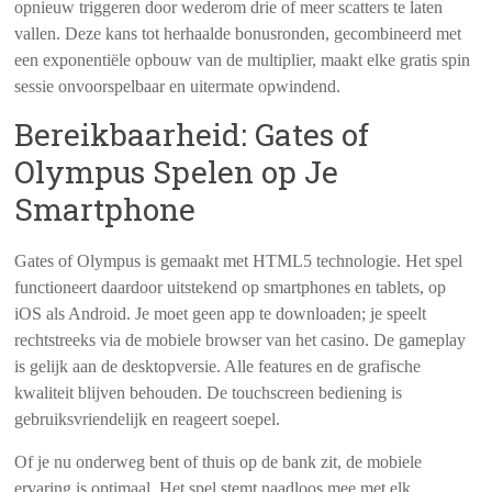
opnieuw triggeren door wederom drie of meer scatters te laten
vallen. Deze kans tot herhaalde bonusronden, gecombineerd met
een exponentiële opbouw van de multiplier, maakt elke gratis spin
sessie onvoorspelbaar en uitermate opwindend.
Bereikbaarheid: Gates of
Olympus Spelen op Je
Smartphone
Gates of Olympus is gemaakt met HTML5 technologie. Het spel
functioneert daardoor uitstekend op smartphones en tablets, op
iOS als Android. Je moet geen app te downloaden; je speelt
rechtstreeks via de mobiele browser van het casino. De gameplay
is gelijk aan de desktopversie. Alle features en de grafische
kwaliteit blijven behouden. De touchscreen bediening is
gebruiksvriendelijk en reageert soepel.
Of je nu onderweg bent of thuis op de bank zit, de mobiele
ervaring is optimaal. Het spel stemt naadloos mee met elk