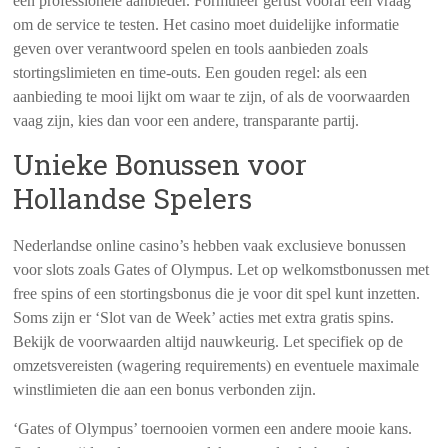
een professionele aanbieder. Formuleer gerust vooraf een vraag
om de service te testen. Het casino moet duidelijke informatie
geven over verantwoord spelen en tools aanbieden zoals
stortingslimieten en time-outs. Een gouden regel: als een
aanbieding te mooi lijkt om waar te zijn, of als de voorwaarden
vaag zijn, kies dan voor een andere, transparante partij.
Unieke Bonussen voor
Hollandse Spelers
Nederlandse online casino’s hebben vaak exclusieve bonussen
voor slots zoals Gates of Olympus. Let op welkomstbonussen met
free spins of een stortingsbonus die je voor dit spel kunt inzetten.
Soms zijn er ‘Slot van de Week’ acties met extra gratis spins.
Bekijk de voorwaarden altijd nauwkeurig. Let specifiek op de
omzetsvereisten (wagering requirements) en eventuele maximale
winstlimieten die aan een bonus verbonden zijn.
‘Gates of Olympus’ toernooien vormen een andere mooie kans.