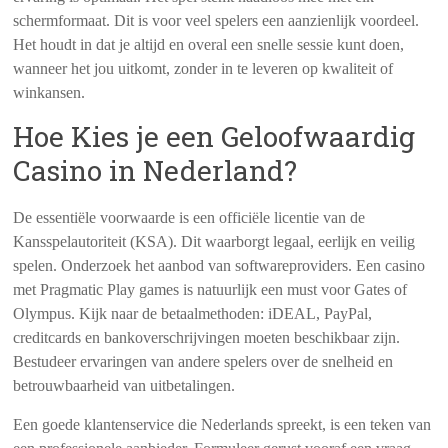
schermformaat. Dit is voor veel spelers een aanzienlijk voordeel.
Het houdt in dat je altijd en overal een snelle sessie kunt doen,
wanneer het jou uitkomt, zonder in te leveren op kwaliteit of
winkansen.
Hoe Kies je een Geloofwaardig
Casino in Nederland?
De essentiële voorwaarde is een officiële licentie van de
Kansspelautoriteit (KSA). Dit waarborgt legaal, eerlijk en veilig
spelen. Onderzoek het aanbod van softwareproviders. Een casino
met Pragmatic Play games is natuurlijk een must voor Gates of
Olympus. Kijk naar de betaalmethoden: iDEAL, PayPal,
creditcards en bankoverschrijvingen moeten beschikbaar zijn.
Bestudeer ervaringen van andere spelers over de snelheid en
betrouwbaarheid van uitbetalingen.
Een goede klantenservice die Nederlands spreekt, is een teken van