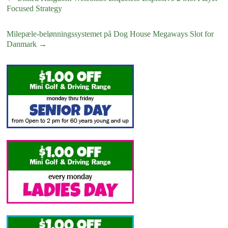
Focused Strategy
Milepæle-belønningssystemet på Dog House Megaways Slot for
Danmark
→