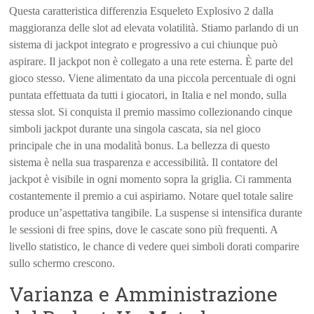
Questa caratteristica differenzia Esqueleto Explosivo 2 dalla
maggioranza delle slot ad elevata volatilità. Stiamo parlando di un
sistema di jackpot integrato e progressivo a cui chiunque può
aspirare. Il jackpot non è collegato a una rete esterna. È parte del
gioco stesso. Viene alimentato da una piccola percentuale di ogni
puntata effettuata da tutti i giocatori, in Italia e nel mondo, sulla
stessa slot. Si conquista il premio massimo collezionando cinque
simboli jackpot durante una singola cascata, sia nel gioco
principale che in una modalità bonus. La bellezza di questo
sistema è nella sua trasparenza e accessibilità. Il contatore del
jackpot è visibile in ogni momento sopra la griglia. Ci rammenta
costantemente il premio a cui aspiriamo. Notare quel totale salire
produce un’aspettativa tangibile. La suspense si intensifica durante
le sessioni di free spins, dove le cascate sono più frequenti. A
livello statistico, le chance di vedere quei simboli dorati comparire
sullo schermo crescono.
Varianza e Amministrazione