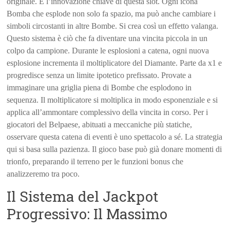
originale. È l’innovazione chiave di questa slot. Ogni icona
Bomba che esplode non solo fa spazio, ma può anche cambiare i
simboli circostanti in altre Bombe. Si crea così un effetto valanga.
Questo sistema è ciò che fa diventare una vincita piccola in un
colpo da campione. Durante le esplosioni a catena, ogni nuova
esplosione incrementa il moltiplicatore del Diamante. Parte da x1 e
progredisce senza un limite ipotetico prefissato. Provate a
immaginare una griglia piena di Bombe che esplodono in
sequenza. Il moltiplicatore si moltiplica in modo esponenziale e si
applica all’ammontare complessivo della vincita in corso. Per i
giocatori del Belpaese, abituati a meccaniche più statiche,
osservare questa catena di eventi è uno spettacolo a sé. La strategia
qui si basa sulla pazienza. Il gioco base può già donare momenti di
trionfo, preparando il terreno per le funzioni bonus che
analizzeremo tra poco.
Il Sistema del Jackpot
Progressivo: Il Massimo