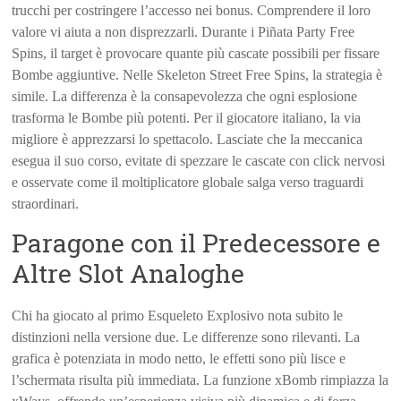
trucchi per costringere l’accesso nei bonus. Comprendere il loro
valore vi aiuta a non disprezzarli. Durante i Piñata Party Free
Spins, il target è provocare quante più cascate possibili per fissare
Bombe aggiuntive. Nelle Skeleton Street Free Spins, la strategia è
simile. La differenza è la consapevolezza che ogni esplosione
trasforma le Bombe più potenti. Per il giocatore italiano, la via
migliore è apprezzarsi lo spettacolo. Lasciate che la meccanica
esegua il suo corso, evitate di spezzare le cascate con click nervosi
e osservate come il moltiplicatore globale salga verso traguardi
straordinari.
Paragone con il Predecessore e
Altre Slot Analoghe
Chi ha giocato al primo Esqueleto Explosivo nota subito le
distinzioni nella versione due. Le differenze sono rilevanti. La
grafica è potenziata in modo netto, le effetti sono più lisce e
l’schermata risulta più immediata. La funzione xBomb rimpiazza la