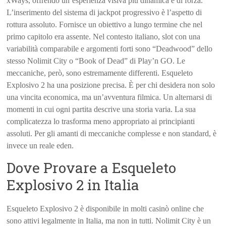
xWays, offrendo un’esperienza visiva più dinamica e di forza.
L’inserimento del sistema di jackpot progressivo è l’aspetto di
rottura assoluto. Fornisce un obiettivo a lungo termine che nel
primo capitolo era assente. Nel contesto italiano, slot con una
variabilità comparabile e argomenti forti sono “Deadwood” dello
stesso Nolimit City o “Book of Dead” di Play’n GO. Le
meccaniche, però, sono estremamente differenti. Esqueleto
Explosivo 2 ha una posizione precisa. È per chi desidera non solo
una vincita economica, ma un’avventura filmica. Un alternarsi di
momenti in cui ogni partita descrive una storia varia. La sua
complicatezza lo trasforma meno appropriato ai principianti
assoluti. Per gli amanti di meccaniche complesse e non standard, è
invece un reale eden.
Dove Provare a Esqueleto
Explosivo 2 in Italia
Esqueleto Explosivo 2 è disponibile in molti casinò online che
sono attivi legalmente in Italia, ma non in tutti. Nolimit City è un