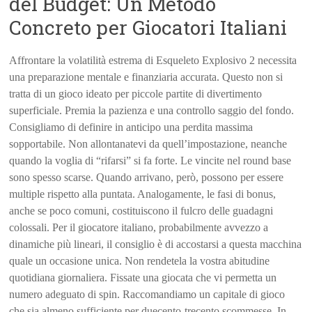
del Budget: Un Metodo
Concreto per Giocatori Italiani
Affrontare la volatilità estrema di Esqueleto Explosivo 2 necessita
una preparazione mentale e finanziaria accurata. Questo non si
tratta di un gioco ideato per piccole partite di divertimento
superficiale. Premia la pazienza e una controllo saggio del fondo.
Consigliamo di definire in anticipo una perdita massima
sopportabile. Non allontanatevi da quell’impostazione, neanche
quando la voglia di “rifarsi” si fa forte. Le vincite nel round base
sono spesso scarse. Quando arrivano, però, possono per essere
multiple rispetto alla puntata. Analogamente, le fasi di bonus,
anche se poco comuni, costituiscono il fulcro delle guadagni
colossali. Per il giocatore italiano, probabilmente avvezzo a
dinamiche più lineari, il consiglio è di accostarsi a questa macchina
quale un occasione unica. Non rendetela la vostra abitudine
quotidiana giornaliera. Fissate una giocata che vi permetta un
numero adeguato di spin. Raccomandiamo un capitale di gioco
che sia almeno sufficiente per duecento-trecento scommesse. In