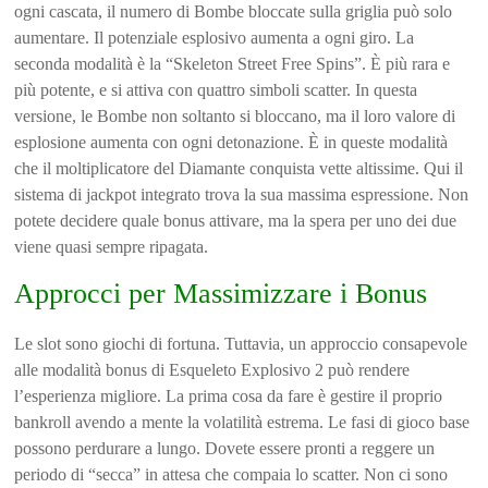
ogni cascata, il numero di Bombe bloccate sulla griglia può solo
aumentare. Il potenziale esplosivo aumenta a ogni giro. La
seconda modalità è la “Skeleton Street Free Spins”. È più rara e
più potente, e si attiva con quattro simboli scatter. In questa
versione, le Bombe non soltanto si bloccano, ma il loro valore di
esplosione aumenta con ogni detonazione. È in queste modalità
che il moltiplicatore del Diamante conquista vette altissime. Qui il
sistema di jackpot integrato trova la sua massima espressione. Non
potete decidere quale bonus attivare, ma la spera per uno dei due
viene quasi sempre ripagata.
Approcci per Massimizzare i Bonus
Le slot sono giochi di fortuna. Tuttavia, un approccio consapevole
alle modalità bonus di Esqueleto Explosivo 2 può rendere
l’esperienza migliore. La prima cosa da fare è gestire il proprio
bankroll avendo a mente la volatilità estrema. Le fasi di gioco base
possono perdurare a lungo. Dovete essere pronti a reggere un
periodo di “secca” in attesa che compaia lo scatter. Non ci sono