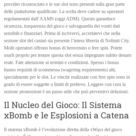
provider riconosciuto e le sue slot sono presenti sulla gran parte
delle piattaforme qualificate. La scelta deve cadere su operatori
regolamentati dall’AAMS (oggi ADM). Questo garantisce
sicurezza, trasparenza del gioco e salvaguardia dei vostri dati
sensibili e finanziari. Prima di iscrivervi, accertatevi che nella
sezione slot del casinò sia presente l’intera libreria di Nolimit City.
Molti operatori offrono bonus di benvenuto o free spin. Potete
usarli proprio per testare questa slot senza impegnare subito denaro
reale. Fate attenzione ai termini e condizioni. Spesso i bonus
hanno requisiti di scommessa (wagering requirements) alti,
specialmente per le slot. Le vincite realizzate con free spin sono in
grado di essere soggette a limiti di prelievo. Leggere con cura la
sezione promozioni è un passo utile che può prevenirvi delusioni.
Il Nucleo del Gioco: Il Sistema
xBomb e le Esplosioni a Catena
Il sistema xBomb è l’evoluzione diretta della xWays del gioco