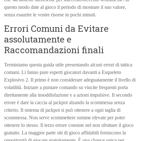
questo modo date al gioco il periodo di mostrare il suo valore,
senza esaurire le vostre risorse in pochi minuti.
Errori Comuni da Evitare
assolutamente e
Raccomandazioni finali
Terminiamo questa guida utile presentando alcuni errori di tattica
comuni. Li fanno pure esperti giocatori davanti a Esqueleto
Explosivo 2. Il primo è non considerare adeguatamente il livello di
volatilità. Iniziare a puntare contando su vincite frequenti porta
direttamente alla insoddisfazione e a azioni impulsive. Il secondo
errore è dare la caccia al jackpot alzando la scommessa senza
criterio. Il sistema di jackpot si può ottenere a ogni taglia di
scommessa. Non serve scommettere somme elevate per poter
ottenere lo stesso. Il terzo errore consiste nel non sfruttare il gioco
gratuito. La maggior parte siti di gioco affidabili forniscono la
opportunità di giocare gratuitamente. È una chance unica per