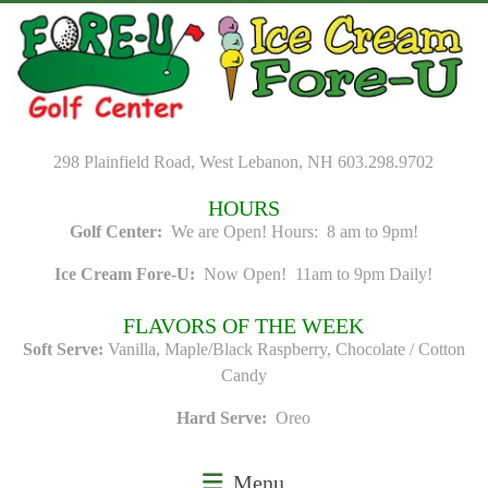
Skip
to
content
298 Plainfield Road, West Lebanon, NH 603.298.9702
HOURS
Golf Center:
We are Open! Hours: 8 am to 9pm!
Ice Cream Fore-U:
Now Open! 11am to 9pm Daily!
FLAVORS OF THE WEEK
Soft Serve:
Vanilla, Maple/Black Raspberry, Chocolate / Cotton
Candy
Hard Serve:
Oreo
Menu