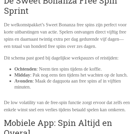
De Sweet Bonanza Free Spin
Sprint
De welkomstpakket’s Sweet Bonanza free spins zijn perfect voor
korte uitbarstingen van actie. Spelers ontvangen direct vijftig free
spins en daarnaast twintig extra per dag gedurende vijf dagen—
een totaal van honderd free spins over zes dagen.
Dit schema past goed bij dagelijkse werkpauzes of reistijden:
Ochtenden
: Neem tien spins tijdens de koffie.
Midday
: Pak nog eens tien tijdens het wachten op de lunch.
Avonden
: Maak de dagquota aan free spins af in vijftien
minuten.
De low volatility van de free‑spin functie zorgt ervoor dat zelfs een
enkele winst snel een verlies tijdens betaald spelen kan omkeren.
Mobiele App: Spin Altijd en
Overal