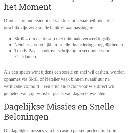
het Moment
DuxCasino ondersteunt tal van instant betaalmethoden die
geschikt zijn voor snelle bankroll‑aanpassingen:
Skrill – directe top‑up met minimale verwerkingstijd.
Neteller – vergelijkbare snelle financieringsmogelijkheden.
Trustly Pay – bankoverschrijving in seconden voor
EU‑klanten.
Als een speler wint tijdens een sessie en snel wil cashen, worden
opnames via Skrill of Neteller vaak binnen twaalf uur na
verificatie voltooid—een cruciale factor voor wie direct wil
genieten van zijn winst in plaats van dagen te wachten.
Dagelijkse Missies en Snelle
Beloningen
De dagelijkse missies van het casino passen perfect bij korte