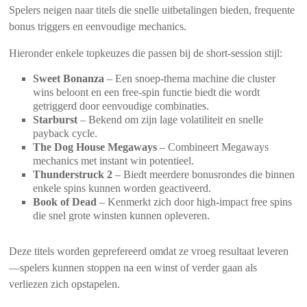
Spelers neigen naar titels die snelle uitbetalingen bieden, frequente
bonus triggers en eenvoudige mechanics.
Hieronder enkele topkeuzes die passen bij de short‑session stijl:
Sweet Bonanza
– Een snoep‑thema machine die cluster
wins beloont en een free‑spin functie biedt die wordt
getriggerd door eenvoudige combinaties.
Starburst
– Bekend om zijn lage volatiliteit en snelle
payback cycle.
The Dog House Megaways
– Combineert Megaways
mechanics met instant win potentieel.
Thunderstruck 2
– Biedt meerdere bonusrondes die binnen
enkele spins kunnen worden geactiveerd.
Book of Dead
– Kenmerkt zich door high‑impact free spins
die snel grote winsten kunnen opleveren.
Deze titels worden geprefereerd omdat ze vroeg resultaat leveren
—spelers kunnen stoppen na een winst of verder gaan als
verliezen zich opstapelen.