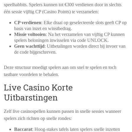
speelhabbits. Spelers kunnen tot €300 verdienen door in slechts
één sessie vijftig CP (Casino Points) te verzamelen:
CP verdienen
: Elke draai op geselecteerde slots geeft CP op
basis van inzet en winstbedrag.
Missie voltooien
: Na het verzamelen van vijftig CP kunnen
spelers beloningen inwisselen via code UNLOCK.
Geen wachttijd
: Uitbetalingen worden direct bij invoer van
de code bijgeschreven.
Deze structuur moedigt spelers aan om snel te spelen en toch
tastbare voordelen te behalen.
Live Casino Korte
Uitbarstingen
Zelf live casinospellen kunnen passen in snelle sessies wanneer
spelers zich richten op snelle rondes:
Baccarat
: Hoog‑stakes tafels laten spelers snelle inzetten