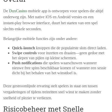
De
DuxCasino
mobiele app is ontworpen voor spelers die altijd
onderweg zijn. Met native iOS en Android versies en een
instant‑play browser interface, duurt het starten van een spel
slechts enkele seconden.
Belangrijke mobiele functies zijn onder andere:
Quick‑launch
knoppen die de populairste slots direct laden.
Swipe controls
voor inzetten en draaien—geen gedoe met
het slepen van pijlen op kleine schermen.
Push notifications
die spelers waarschuwen wanneer
nieuwe free spins beschikbaar komen of wanneer een sessie
dicht bij het behalen van het winstdoel is.
Deze gestroomlijnde ervaring stelt spelers in staat om tussen
vergaderingen of tijdens treinritten snel winst te maken zonder
snelheid of plezier te verliezen.
Risicobeheer met Snelle