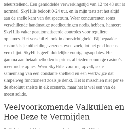
teleurstellend. Een gemiddelde verwerkingstijd van 12 tot 48 uur is
normaal. SkyHills belooft 0-24 uur, en in mijn tests zat het altijd
aan de snelle kant van dat spectrum. Waar concurrenten soms
verschillende handmatige goedkeuringen nodig hebben, hanteert
SkyHills vaker geautomatiseerde controles voor reguliere
opnames. Het verschil zit ook in doorzichtigheid. Bij bepaalde
casino’s is je uitbetalingsverzoek even zoek, tot het geld ineens
verschijnt. SkyHills geeft duidelijke voortgangsupdates. Het
gamma aan betaalmethoden is prima, al bieden sommige casino’s
meer niche opties. Waar SkyHills voor mij opvalt, is de
samenhang van een constante snelheid en een werkwijze dat
simpelweg functioneert zoals je denkt. Het is misschien niet per se
de absoluut snelste in elk scenario, maar het is wel een van de
meest solide.
Veelvoorkomende Valkuilen en
Hoe Deze te Vermijden