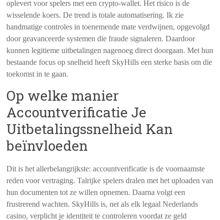
oplevert voor spelers met een crypto-wallet. Het risico is de
wisselende koers. De trend is totale automatisering. Ik zie
handmatige controles in toenemende mate verdwijnen, opgevolgd
door geavanceerde systemen die fraude signaleren. Daardoor
kunnen legitieme uitbetalingen nagenoeg direct doorgaan. Met hun
bestaande focus op snelheid heeft SkyHills een sterke basis om die
toekomst in te gaan.
Op welke manier
Accountverificatie Je
Uitbetalingssnelheid Kan
beïnvloeden
Dit is het allerbelangrijkste: accountverificatie is de voornaamste
reden voor vertraging. Talrijke spelers dralen met het uploaden van
hun documenten tot ze willen opnemen. Daarna volgt een
frustrerend wachten. SkyHills is, net als elk legaal Nederlands
casino, verplicht je identiteit te controleren voordat ze geld