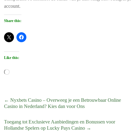
account.
Share this:
Like this:
Loading…
←
Nyxbets Casino – Overweeg je een Betrouwbaar Online
Casino in Nederland? Kies dan voor Ons
Toegang tot Exclusieve Aanbiedingen en Bonussen voor
Hollandse Spelers op Lucky Pays Casino
→