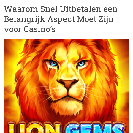
Waarom Snel Uitbetalen een
Belangrijk Aspect Moet Zijn
voor Casino’s