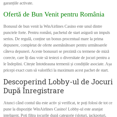
garanțiile activate.
Ofertă de Bun Venit pentru România
Bonusul de bun venit la WinAirlines Casino este unul dintre
punctele forte. Pentru români, pachetul de start asigură un impuls
serios. De regulă, conține un bonus procentual mare la prima
depunere, completat de oferte asemănătoare pentru următoarele
câteva depuneri. Aceste bonusuri se prezintă cu termene de miză
corecte, care îți dau voie să testezi o diversitate de jocuri pentru a
le îndeplini. Citește întotdeauna termenii și condițiile asociate. Așa
pricepi exact cum să valorifici la maximum acest pachet de start.
Descoperind Lobby-ul de Jocuri
După Înregistrare
Atunci când contul tău este activ și verificat, te poți folosi de tot ce
pune la dispoziție WinAirlines Casino! Lobby-ul este aranjat
inteligent. Poți filtra jocurile după categorie (sloturi, jackpoturi,