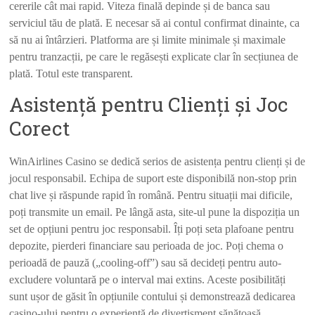
cererile cât mai rapid. Viteza finală depinde și de banca sau
serviciul tău de plată. E necesar să ai contul confirmat dinainte, ca
să nu ai întârzieri. Platforma are și limite minimale și maximale
pentru tranzacții, pe care le regăsești explicate clar în secțiunea de
plată. Totul este transparent.
Asistență pentru Clienți și Joc
Corect
WinAirlines Casino se dedică serios de asistența pentru clienți și de
jocul responsabil. Echipa de suport este disponibilă non-stop prin
chat live și răspunde rapid în română. Pentru situații mai dificile,
poți transmite un email. Pe lângă asta, site-ul pune la dispoziția un
set de opțiuni pentru joc responsabil. Îți poți seta plafoane pentru
depozite, pierderi financiare sau perioada de joc. Poți chema o
perioadă de pauză („cooling-off”) sau să decideți pentru auto-
excludere voluntară pe o interval mai extins. Aceste posibilități
sunt ușor de găsit în opțiunile contului și demonstrează dedicarea
casino-ului pentru o experiență de divertisment sănătoasă.