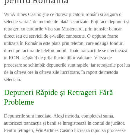
pentru România
WinAirlines Casino știe ce doresc jucătorii români și asigură o
selecție variată de metode de plată securizate. Poți face depuneri și
retrageri cu cardurile Visa sau Mastercard, prin transfer bancar
direct sau cu servicii de e-wallet cunoscute. O opțiune foarte
utilizată în România este plata prin telefon, care adaugă fonduri
direct pe factura de telefon mobil. Toate tranzacțiile se efectuează
în RON, scăpând de grija fluctuațiilor valutare. Viteza de
procesare se schimbă: depunerile sunt rapide, iar retragerile pot lua
de la câteva ore la câteva zile lucrătoare, în raport de metoda
selectată.
Depuneri Răpide și Retrageri Fără
Probleme
Depunerile sunt imediate. Alegi metoda, completezi suma,
autorizezi tranzacția și banii se înregistrează în contul de jucător.
Pentru retrageri, WinAirlines Casino lucrează rapid să proceseze