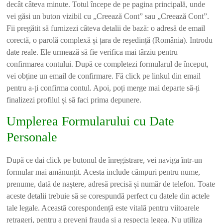
decât câteva minute. Totul începe de pe pagina principală, unde
vei găsi un buton vizibil cu „Creează Cont” sau „Creează Cont”.
Fii pregătit să furnizezi câteva detalii de bază: o adresă de email
corectă, o parolă complexă și țara de reședință (România). Introdu
date reale. Ele urmează să fie verifica mai târziu pentru
confirmarea contului. După ce completezi formularul de început,
vei obține un email de confirmare. Fă click pe linkul din email
pentru a-ți confirma contul. Apoi, poți merge mai departe să-ți
finalizezi profilul și să faci prima depunere.
Umplerea Formularului cu Date
Personale
După ce dai click pe butonul de înregistrare, vei naviga într-un
formular mai amănunțit. Acesta include câmpuri pentru nume,
prenume, dată de naștere, adresă precisă și număr de telefon. Toate
aceste detalii trebuie să se corespundă perfect cu datele din actele
tale legale. Această corespondență este vitală pentru viitoarele
retrageri, pentru a preveni frauda și a respecta legea. Nu utiliza