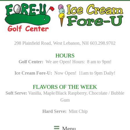
Skip
to
content
298 Plainfield Road, West Lebanon, NH 603.298.9702
HOURS
Golf Center:
We are Open! Hours: 8 am to 9pm!
Ice Cream Fore-U:
Now Open! 11am to 9pm Daily!
FLAVORS OF THE WEEK
Soft Serve:
Vanilla, Maple/Black Raspberry, Chocolate / Bubble
Gum
Hard Serve:
Mint Chip
Menu