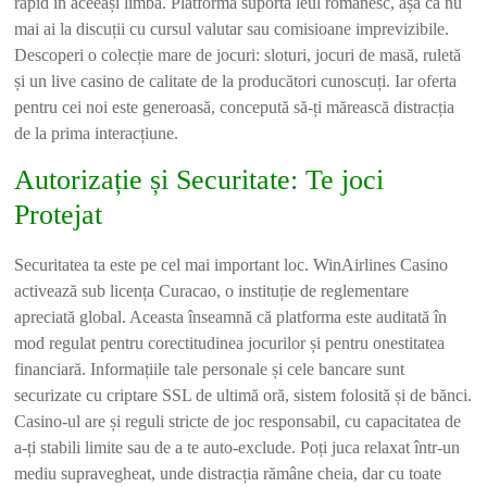
rapid în aceeași limbă. Platforma suportă leul românesc, așa că nu
mai ai la discuții cu cursul valutar sau comisioane imprevizibile.
Descoperi o colecție mare de jocuri: sloturi, jocuri de masă, ruletă
și un live casino de calitate de la producători cunoscuți. Iar oferta
pentru cei noi este generoasă, concepută să-ți mărească distracția
de la prima interacțiune.
Autorizație și Securitate: Te joci
Protejat
Securitatea ta este pe cel mai important loc. WinAirlines Casino
activează sub licența Curacao, o instituție de reglementare
apreciată global. Aceasta înseamnă că platforma este auditată în
mod regulat pentru corectitudinea jocurilor și pentru onestitatea
financiară. Informațiile tale personale și cele bancare sunt
securizate cu criptare SSL de ultimă oră, sistem folosită și de bănci.
Casino-ul are și reguli stricte de joc responsabil, cu capacitatea de
a-ți stabili limite sau de a te auto-exclude. Poți juca relaxat într-un
mediu supravegheat, unde distracția rămâne cheia, dar cu toate