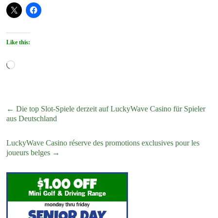
Like this:
Loading…
←
Die top Slot-Spiele derzeit auf LuckyWave Casino für Spieler
aus Deutschland
LuckyWave Casino réserve des promotions exclusives pour les
joueurs belges
→