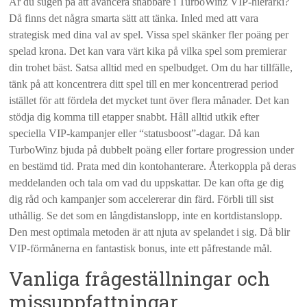
Är du sugen på att avancera snabbare i TurboWinz VIP-hierarki?
Då finns det några smarta sätt att tänka. Inled med att vara
strategisk med dina val av spel. Vissa spel skänker fler poäng per
spelad krona. Det kan vara värt kika på vilka spel som premierar
din trohet bäst. Satsa alltid med en spelbudget. Om du har tillfälle,
tänk på att koncentrera ditt spel till en mer koncentrerad period
istället för att fördela det mycket tunt över flera månader. Det kan
stödja dig komma till etapper snabbt. Håll alltid utkik efter
speciella VIP-kampanjer eller “statusboost”-dagar. Då kan
TurboWinz bjuda på dubbelt poäng eller fortare progression under
en bestämd tid. Prata med din kontohanterare. Återkoppla på deras
meddelanden och tala om vad du uppskattar. De kan ofta ge dig
dig råd och kampanjer som accelererar din färd. Förbli till sist
uthållig. Se det som en långdistanslopp, inte en kortdistanslopp.
Den mest optimala metoden är att njuta av spelandet i sig. Då blir
VIP-förmånerna en fantastisk bonus, inte ett påfrestande mål.
Vanliga frågeställningar och
missuppfattningar