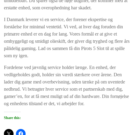
umiddelbart. Du sparer også de høje udgifter, der kommer med at
erstatte enhed, som overophedning har skadet.
I Danmark leverer vi en service, der forener ekspertise og
forståelse for minimal ventetid. Vi ved, at hver dag foruden din
primære enhed er en dag for lang. Vores formål er at give et
omhyggeligt og smidigt olieskift, der giver dig tryghed og flere års
pålidelig gaming. Lad os sammen få din Pirots 5 Slot til at spille
som ny igen.
Fordelene ved jævnlig service holder længe. En enhed, der
vedligeholdes godt, holder sin værdi stærkere over årene. Den
lader dig game med overbevisning, uden tænke på om uventede
nedbrud. Vi betragter hver service som et partnerskab med dig,
gamer’en, for at få mest muligt ud af din hardware. Din fornøjelse
og enhedens tilstand er det, vi arbejder for.
Share this: