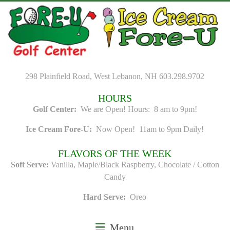
Skip
to
content
298 Plainfield Road, West Lebanon, NH 603.298.9702
HOURS
Golf Center:
We are Open! Hours: 8 am to 9pm!
Ice Cream Fore-U:
Now Open! 11am to 9pm Daily!
FLAVORS OF THE WEEK
Soft Serve:
Vanilla, Maple/Black Raspberry, Chocolate / Cotton
Candy
Hard Serve:
Oreo
Menu