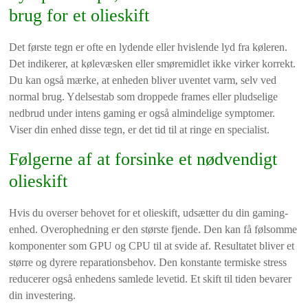
brug for et olieskift
Det første tegn er ofte en lydende eller hvislende lyd fra køleren.
Det indikerer, at kølevæsken eller smøremidlet ikke virker korrekt.
Du kan også mærke, at enheden bliver uventet varm, selv ved
normal brug. Ydelsestab som droppede frames eller pludselige
nedbrud under intens gaming er også almindelige symptomer.
Viser din enhed disse tegn, er det tid til at ringe en specialist.
Følgerne af at forsinke et nødvendigt
olieskift
Hvis du overser behovet for et olieskift, udsætter du din gaming-
enhed. Overophedning er den største fjende. Den kan få følsomme
komponenter som GPU og CPU til at svide af. Resultatet bliver et
større og dyrere reparationsbehov. Den konstante termiske stress
reducerer også enhedens samlede levetid. Et skift til tiden bevarer
din investering.