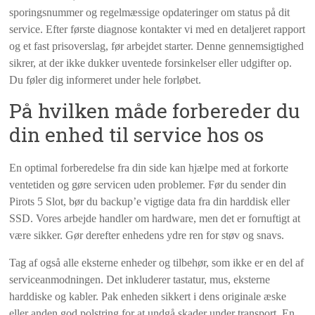
sporingsnummer og regelmæssige opdateringer om status på dit
service. Efter første diagnose kontakter vi med en detaljeret rapport
og et fast prisoverslag, før arbejdet starter. Denne gennemsigtighed
sikrer, at der ikke dukker uventede forsinkelser eller udgifter op.
Du føler dig informeret under hele forløbet.
På hvilken måde forbereder du
din enhed til service hos os
En optimal forberedelse fra din side kan hjælpe med at forkorte
ventetiden og gøre servicen uden problemer. Før du sender din
Pirots 5 Slot, bør du backup’e vigtige data fra din harddisk eller
SSD. Vores arbejde handler om hardware, men det er fornuftigt at
være sikker. Gør derefter enhedens ydre ren for støv og snavs.
Tag af også alle eksterne enheder og tilbehør, som ikke er en del af
serviceanmodningen. Det inkluderer tastatur, mus, eksterne
harddiske og kabler. Pak enheden sikkert i dens originale æske
eller anden god polstring for at undgå skader under transport. En