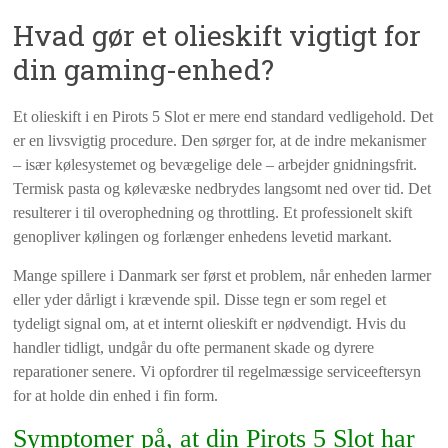
Hvad gør et olieskift vigtigt for
din gaming-enhed?
Et olieskift i en Pirots 5 Slot er mere end standard vedligehold. Det
er en livsvigtig procedure. Den sørger for, at de indre mekanismer
– især kølesystemet og bevægelige dele – arbejder gnidningsfrit.
Termisk pasta og kølevæske nedbrydes langsomt ned over tid. Det
resulterer i til overophedning og throttling. Et professionelt skift
genopliver kølingen og forlænger enhedens levetid markant.
Mange spillere i Danmark ser først et problem, når enheden larmer
eller yder dårligt i krævende spil. Disse tegn er som regel et
tydeligt signal om, at et internt olieskift er nødvendigt. Hvis du
handler tidligt, undgår du ofte permanent skade og dyrere
reparationer senere. Vi opfordrer til regelmæssige serviceeftersyn
for at holde din enhed i fin form.
Symptomer på, at din Pirots 5 Slot har