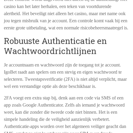
casino kan het later herhalen, een teken van voortdurende
alertheid. Het beveiligt niet alleen het casino, maar met name ook
jou tegen misbruik van je account. Een controle komt vaak bij een
eerste grote uitbetaling, wat een normale risicobeheersmaatregel is.
Robuuste Authenticatie en
Wachtwoordrichtlijnen
Je accountnaam en wachtwoord zijn de toegang tot je account.
IgoBet raadt aan spelers om een stevig en eigen wachtwoord te
selecteren. Tweestapsverificatie (2FA) is niet altijd verplicht, maar
wel een verstandige optie als deze beschikbaar is.
2FA voegt een extra stap bij, denk aan een code via SMS of een
app zoals Google Authenticator. Zelfs als iemand je wachtwoord
weet, kan die zonder die tweede code niet binnen. Het is een
simpele handeling die de veiligheid aanzienlijk verbetert.
Authenticatie-apps worden over het algemeen veiliger geacht dan