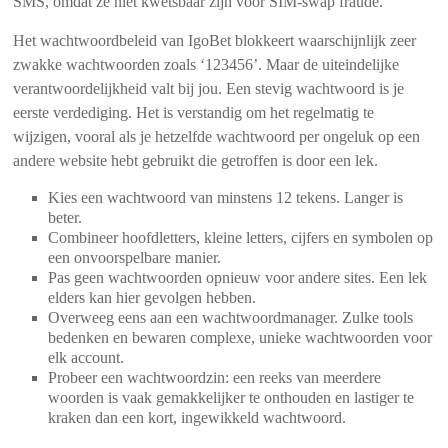
SMS, omdat ze niet kwetsbaar zijn voor SIM-swap fraude.
Het wachtwoordbeleid van IgoBet blokkeert waarschijnlijk zeer
zwakke wachtwoorden zoals ‘123456’. Maar de uiteindelijke
verantwoordelijkheid valt bij jou. Een stevig wachtwoord is je
eerste verdediging. Het is verstandig om het regelmatig te
wijzigen, vooral als je hetzelfde wachtwoord per ongeluk op een
andere website hebt gebruikt die getroffen is door een lek.
Kies een wachtwoord van minstens 12 tekens. Langer is
beter.
Combineer hoofdletters, kleine letters, cijfers en symbolen op
een onvoorspelbare manier.
Pas geen wachtwoorden opnieuw voor andere sites. Een lek
elders kan hier gevolgen hebben.
Overweeg eens aan een wachtwoordmanager. Zulke tools
bedenken en bewaren complexe, unieke wachtwoorden voor
elk account.
Probeer een wachtwoordzin: een reeks van meerdere
woorden is vaak gemakkelijker te onthouden en lastiger te
kraken dan een kort, ingewikkeld wachtwoord.