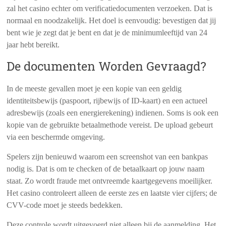
zal het casino echter om verificatiedocumenten verzoeken. Dat is
normaal en noodzakelijk. Het doel is eenvoudig: bevestigen dat jij
bent wie je zegt dat je bent en dat je de minimumleeftijd van 24
jaar hebt bereikt.
De documenten Worden Gevraagd?
In de meeste gevallen moet je een kopie van een geldig
identiteitsbewijs (paspoort, rijbewijs of ID-kaart) en een actueel
adresbewijs (zoals een energierekening) indienen. Soms is ook een
kopie van de gebruikte betaalmethode vereist. De upload gebeurt
via een beschermde omgeving.
Spelers zijn benieuwd waarom een screenshot van een bankpas
nodig is. Dat is om te checken of de betaalkaart op jouw naam
staat. Zo wordt fraude met ontvreemde kaartgegevens moeilijker.
Het casino controleert alleen de eerste zes en laatste vier cijfers; de
CVV-code moet je steeds bedekken.
Deze controle wordt uitgevoerd niet alleen bij de aanmelding. Het