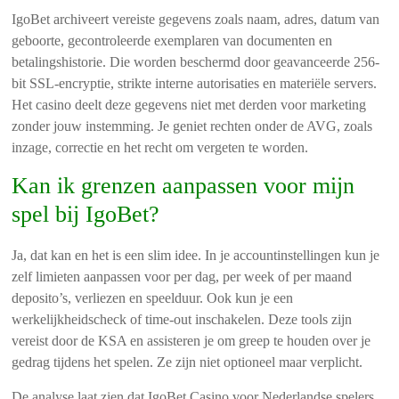
IgoBet archiveert vereiste gegevens zoals naam, adres, datum van
geboorte, gecontroleerde exemplaren van documenten en
betalingshistorie. Die worden beschermd door geavanceerde 256-
bit SSL-encryptie, strikte interne autorisaties en materiële servers.
Het casino deelt deze gegevens niet met derden voor marketing
zonder jouw instemming. Je geniet rechten onder de AVG, zoals
inzage, correctie en het recht om vergeten te worden.
Kan ik grenzen aanpassen voor mijn
spel bij IgoBet?
Ja, dat kan en het is een slim idee. In je accountinstellingen kun je
zelf limieten aanpassen voor per dag, per week of per maand
deposito’s, verliezen en speelduur. Ook kun je een
werkelijkheidscheck of time-out inschakelen. Deze tools zijn
vereist door de KSA en assisteren je om greep te houden over je
gedrag tijdens het spelen. Ze zijn niet optioneel maar verplicht.
De analyse laat zien dat IgoBet Casino voor Nederlandse spelers