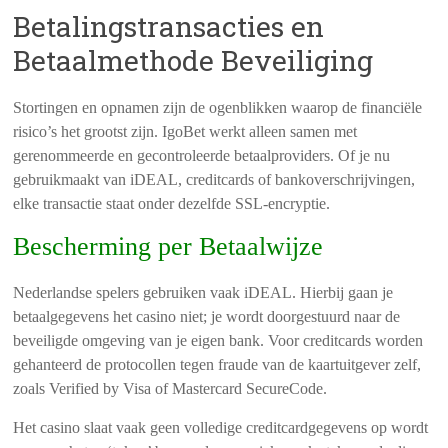
Betalingstransacties en
Betaalmethode Beveiliging
Stortingen en opnamen zijn de ogenblikken waarop de financiële
risico’s het grootst zijn. IgoBet werkt alleen samen met
gerenommeerde en gecontroleerde betaalproviders. Of je nu
gebruikmaakt van iDEAL, creditcards of bankoverschrijvingen,
elke transactie staat onder dezelfde SSL-encryptie.
Bescherming per Betaalwijze
Nederlandse spelers gebruiken vaak iDEAL. Hierbij gaan je
betaalgegevens het casino niet; je wordt doorgestuurd naar de
beveiligde omgeving van je eigen bank. Voor creditcards worden
gehanteerd de protocollen tegen fraude van de kaartuitgever zelf,
zoals Verified by Visa of Mastercard SecureCode.
Het casino slaat vaak geen volledige creditcardgegevens op wordt