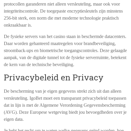
protocollen garanderen niet alleen versleuteling, maar ook voor
integriteitscontrole. De toegepaste encryptiesleutels zijn minstens
256-bit sterk, een norm die met moderne technologie praktisch
onkraakbaar is.
De fysieke servers van het casino staan in beschermde datacenters.
Daar worden gehanteerd maatregelen voor brandbeveiliging,
stroomback-ups en biometrische toegangscontroles. Deze gelaagde
aanpak, van de digitale tunnel tot de fysieke serverruimte, betekent
de kern van de technische beveiliging.
Privacybeleid en Privacy
De bescherming van je eigen gegevens strekt zich uit dan alleen
versleuteling. IgoBet moet een transparant privacybeleid toepassen
dat in lijn is met de Algemene Verordening Gegevensbescherming
(AVG). Deze Europese wetgeving biedt jou bevoegdheden over je
eigen data.
Je hebt het recht om te weten welke gegevens geïnd worden, hoe