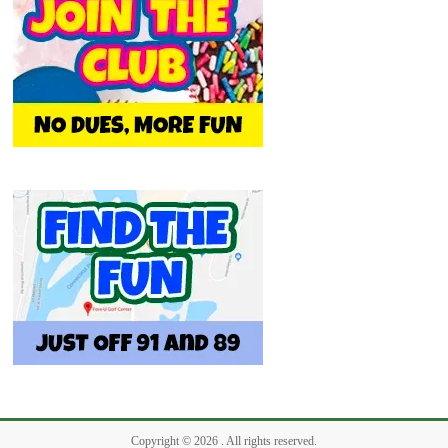
Copyright © 2026
. All rights reserved.