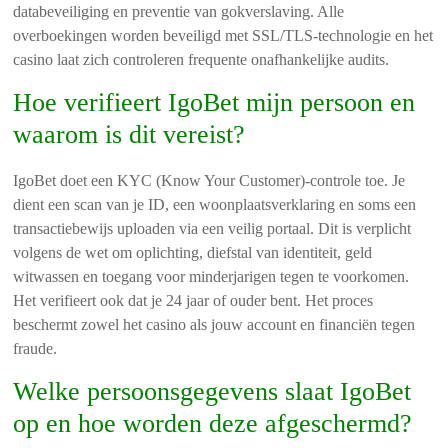
databeveiliging en preventie van gokverslaving. Alle
overboekingen worden beveiligd met SSL/TLS-technologie en het
casino laat zich controleren frequente onafhankelijke audits.
Hoe verifieert IgoBet mijn persoon en
waarom is dit vereist?
IgoBet doet een KYC (Know Your Customer)-controle toe. Je
dient een scan van je ID, een woonplaatsverklaring en soms een
transactiebewijs uploaden via een veilig portaal. Dit is verplicht
volgens de wet om oplichting, diefstal van identiteit, geld
witwassen en toegang voor minderjarigen tegen te voorkomen.
Het verifieert ook dat je 24 jaar of ouder bent. Het proces
beschermt zowel het casino als jouw account en financiën tegen
fraude.
Welke persoonsgegevens slaat IgoBet
op en hoe worden deze afgeschermd?