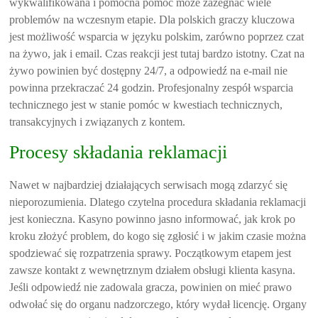
wykwalifikowana i pomocna pomoc może zażegnać wiele
problemów na wczesnym etapie. Dla polskich graczy kluczowa
jest możliwość wsparcia w języku polskim, zarówno poprzez czat
na żywo, jak i email. Czas reakcji jest tutaj bardzo istotny. Czat na
żywo powinien być dostępny 24/7, a odpowiedź na e-mail nie
powinna przekraczać 24 godzin. Profesjonalny zespół wsparcia
technicznego jest w stanie pomóc w kwestiach technicznych,
transakcyjnych i związanych z kontem.
Procesy składania reklamacji
Nawet w najbardziej działających serwisach mogą zdarzyć się
nieporozumienia. Dlatego czytelna procedura składania reklamacji
jest konieczna. Kasyno powinno jasno informować, jak krok po
kroku złożyć problem, do kogo się zgłosić i w jakim czasie można
spodziewać się rozpatrzenia sprawy. Początkowym etapem jest
zawsze kontakt z wewnętrznym działem obsługi klienta kasyna.
Jeśli odpowiedź nie zadowala gracza, powinien on mieć prawo
odwołać się do organu nadzorczego, który wydał licencję. Organy