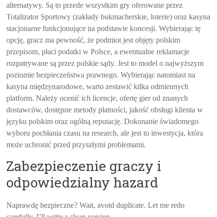
alternatywy. Są to przede wszystkim gry oferowane przez
Totalizator Sportowy (zakłady bukmacherskie, loterie) oraz kasyna
stacjonarne funkcjonujące na podstawie koncesji. Wybierając tę
opcję, gracz ma pewność, że podmiot jest objęty polskim
przepisom, płaci podatki w Polsce, a ewentualne reklamacje
rozpatrywane są przez polskie sądy. Jest to model o najwyższym
poziomie bezpieczeństwa prawnego. Wybierając natomiast na
kasyna międzynarodowe, warto zestawić kilka odmiennych
platform. Należy ocenić ich licencje, ofertę gier od znanych
dostawców, dostępne metody płatności, jakość obsługi klienta w
języku polskim oraz ogólną reputację. Dokonanie świadomego
wyboru pochłania czasu na research, ale jest to inwestycja, która
może uchronić przed przyszłymi problemami.
Zabezpieczenie graczy i
odpowiedzialny hazard
Naprawdę bezpieczne? Wait, avoid duplicate. Let me redo
carefully. I’ll write a clean version.