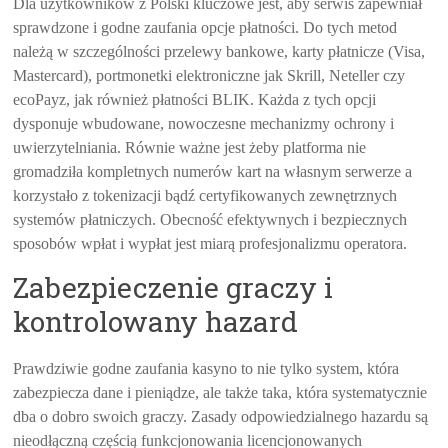
Dla użytkowników z Polski kluczowe jest, aby serwis zapewniał
sprawdzone i godne zaufania opcje płatności. Do tych metod
należą w szczególności przelewy bankowe, karty płatnicze (Visa,
Mastercard), portmonetki elektroniczne jak Skrill, Neteller czy
ecoPayz, jak również płatności BLIK. Każda z tych opcji
dysponuje wbudowane, nowoczesne mechanizmy ochrony i
uwierzytelniania. Równie ważne jest żeby platforma nie
gromadziła kompletnych numerów kart na własnym serwerze a
korzystało z tokenizacji bądź certyfikowanych zewnętrznych
systemów płatniczych. Obecność efektywnych i bezpiecznych
sposobów wpłat i wypłat jest miarą profesjonalizmu operatora.
Zabezpieczenie graczy i
kontrolowany hazard
Prawdziwie godne zaufania kasyno to nie tylko system, która
zabezpiecza dane i pieniądze, ale także taka, która systematycznie
dba o dobro swoich graczy. Zasady odpowiedzialnego hazardu są
nieodłączną częścią funkcjonowania licencjonowanych