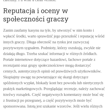
Reputacja i oceny w
społeczności graczy
Zanim zaufamy kasynu na tyle, by utworzyć w nim konto i
wpłacić środki, warto sprawdzić jego przeszłość i reputację wśród
innych graczy. Długa obecność na rynku jest zazwyczaj
pozytywnym sygnałem. Podmioty, którzy oszukują, zwykle nie
działają długo. Trzeba szukać informacji w różnych źródłach.
Portale internetowe dotyczące hazardowi, fachowe portale z
recenzjami oraz grupy społecznościowe mogą dostarczyć
cennych, autentycznych opinii od prawdziwych użytkowników.
Skupiajmy uwagę na powtarzające się skargi dotyczące
spóźnionych wypłat, blokady kont bez powodu lub nieetycznych
praktyk marketingowych. Przeglądając recenzje, należy zachować
trzeźwy rozsądek. Część negatywnych komentarzy może brać się
z frustracji po przegranej, a część pozytywnych może być
sponsorowana. Istotą jest szukanie wzorców. Jeśli wielu różnych