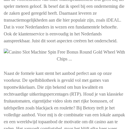
speler meteen geloof. Ik besef dat ik speel bij een onderneming die
de zaken goed geregeld heeft. Daarnaast leveren ze
transactiemogelijkheden aan die hier populair zijn, zoals iDEAL.
Dat is voor Nederlanders in wezen een fundamentele behoefte.
Ook de klantenservice is eenvoudig in het Nederlands
aanspreekbaar. Juist dit soort aspecten creëren het onderscheid.
Naast de formele kant stemt het aanbod perfect aan op onze
voorkeur. De spelbibliotheek is gevuld vol met games van
topontwikkelaars. Die zijn bekend om hun kwaliteit en
rechtvaardige uitkeringspercentages (RTP). Houd je van klassieke
fruitautomaten, eigentijdse video slots met rijke bonussen, of
tafelspellen zoals blackjack en roulette? Bij Betory treft je het
volledige aanbod. Voor mij is de combinatie van een lokale aanpak
en een wereldwijd topaanbod de motivatie om dit casino aan te
raden. Het aanvoelt comfortabel, maar het blijft elke keer weer