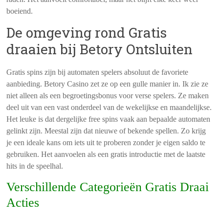
boeiend.
De omgeving rond Gratis
draaien bij Betory Ontsluiten
Gratis spins zijn bij automaten spelers absoluut de favoriete
aanbieding. Betory Casino zet ze op een gulle manier in. Ik zie ze
niet alleen als een begroetingsbonus voor verse spelers. Ze maken
deel uit van een vast onderdeel van de wekelijkse en maandelijkse.
Het leuke is dat dergelijke free spins vaak aan bepaalde automaten
gelinkt zijn. Meestal zijn dat nieuwe of bekende spellen. Zo krijg
je een ideale kans om iets uit te proberen zonder je eigen saldo te
gebruiken. Het aanvoelen als een gratis introductie met de laatste
hits in de speelhal.
Verschillende Categorieën Gratis Draai
Acties