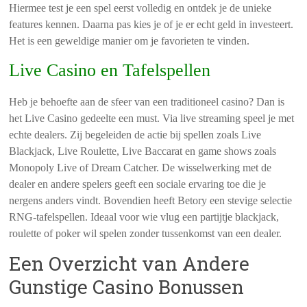
Hiermee test je een spel eerst volledig en ontdek je de unieke
features kennen. Daarna pas kies je of je er echt geld in investeert.
Het is een geweldige manier om je favorieten te vinden.
Live Casino en Tafelspellen
Heb je behoefte aan de sfeer van een traditioneel casino? Dan is
het Live Casino gedeelte een must. Via live streaming speel je met
echte dealers. Zij begeleiden de actie bij spellen zoals Live
Blackjack, Live Roulette, Live Baccarat en game shows zoals
Monopoly Live of Dream Catcher. De wisselwerking met de
dealer en andere spelers geeft een sociale ervaring toe die je
nergens anders vindt. Bovendien heeft Betory een stevige selectie
RNG-tafelspellen. Ideaal voor wie vlug een partijtje blackjack,
roulette of poker wil spelen zonder tussenkomst van een dealer.
Een Overzicht van Andere
Gunstige Casino Bonussen