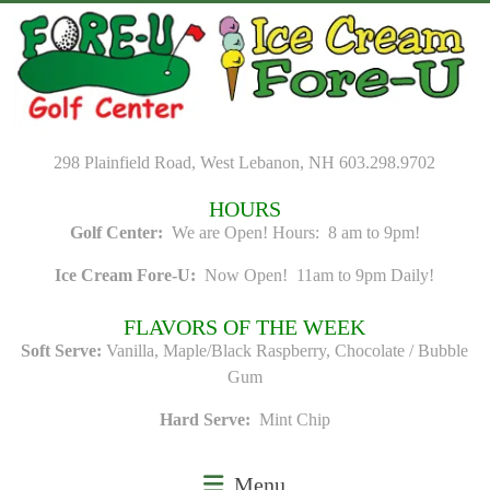
Skip
to
content
298 Plainfield Road, West Lebanon, NH 603.298.9702
HOURS
Golf Center:
We are Open! Hours: 8 am to 9pm!
Ice Cream Fore-U:
Now Open! 11am to 9pm Daily!
FLAVORS OF THE WEEK
Soft Serve:
Vanilla, Maple/Black Raspberry, Chocolate / Bubble
Gum
Hard Serve:
Mint Chip
Menu