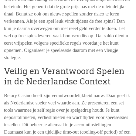
het einde. Het gebeurt dat de grote prijs pas met de uiteindelijke
draai. Benut ze ook om nieuwe spellen zonder risico te leren
verkennen. Als je een spel leuk vindt tijdens de free spins? Dan
kun je daarna overwegen om met reëel geld verder te doen. Let
wel op free spins leveren vaak bonuscredits op. Dat saldo dient u
eerst vrijspelen volgens specifieke regels voordat je het kunt
opnemen. Organiseer je speelsessie daarom met een vleugje
strategie.
Veilig en Verantwoord Spelen
in de Nederlandse Context
Betory Casino heeft zijn verantwoordelijkheid nauw. Daar geef ik
als Nederlandse speler veel waarde aan. Ze presenteren een set
tools waarmee je zelf regie over je spelgedrag houdt. Je kunt
depositolimieten, verlieslimieten en wachttijden voor speelsessies
instellen. Dit beheer je allemaal in je accountinstellingen.
Daarnaast kun je een tijdelijke time-out (cooling-off period) of een